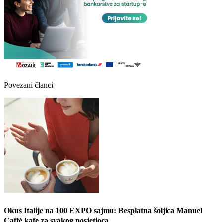
Povezani članci
Okus Italije na 100 EXPO sajmu: Besplatna šoljica Manuel
Caffé kafe za svakog posjetioca