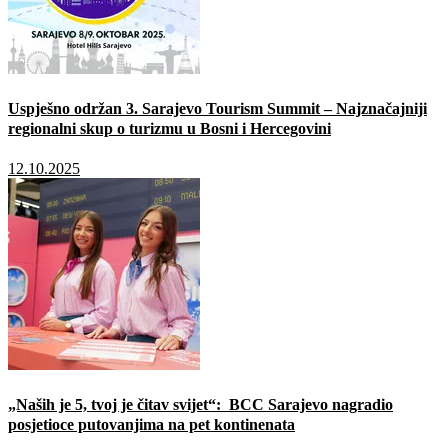
Uspješno održan 3. Sarajevo Tourism Summit – Najznačajniji
regionalni skup o turizmu u Bosni i Hercegovini
12.10.2025
„Naših je 5, tvoj je čitav svijet“: BCC Sarajevo nagradio
posjetioce putovanjima na pet kontinenata