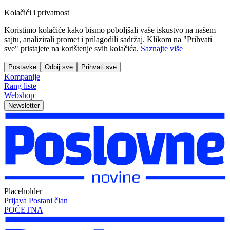
Kolačići i privatnost
Koristimo kolačiće kako bismo poboljšali vaše iskustvo na našem
sajtu, analizirali promet i prilagodili sadržaj. Klikom na "Prihvati
sve" pristajete na korištenje svih kolačića.
Saznajte više
Postavke
Odbij sve
Prihvati sve
Kompanije
Rang liste
Webshop
Newsletter
Placeholder
Prijava
Postani član
POČETNA