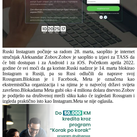
Ruski Instagram počinje sa radom 28. marta, saopštio je internet
stručnjak Aleksandar Zobov.Zobov je saopštio u izjavi za TASS da
će biti dostupan i za Android i za iOS. Početkom aprila 2022.
godine će svi moći da ga koriste.Ruski nadzor je 14. marta blokirao
Instagram u Rusiji, pa su Rusi odlučili da naprave svoj
Rossgram.Blokiran je i Facebook, Meta je označena kao
ekstremistička organizacija i sa njima je u najvećoj državi svijeta
završeno.Blokadama Meta gubi oko 4 miliona dolara dnevno.Zobov
je podijelio na društvenoj mreži sliku kako će izgledati Rossgram i
izgleda praktično isto kao Instagram.Meta se nije oglasila.