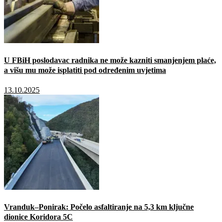
U FBiH poslodavac radnika ne može kazniti smanjenjem plaće,
a višu mu može isplatiti pod određenim uvjetima
13.10.2025
Vranduk–Ponirak: Počelo asfaltiranje na 5,3 km ključne
dionice Koridora 5C