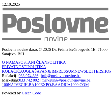
12.10.2025
Poslovne novine d.o.o. © 2026 Dr. Fetaha Bećirbegović 1B, 71000
Sarajevo, BiH
O NAMA
POSTANI ČLAN
POLITIKA
PRIVATNOSTI
POLITIKA
KOLAČIĆA
OGLAŠAVANJE
IMPRESSUM
NEWSLETTER
SHO
Redakcija:
033 974 886
|
info@poslovnenovine.ba
Marketing:
033 742 002
|
marketing@poslovnenovine.ba
100NAJVECIH.BA
100EXPO.BA
ADRIA1000.COM
Powered by
Green Code