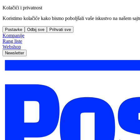
Kolačići i privatnost
Koristimo kolačiće kako bismo poboljšali vaše iskustvo na našem sajtu, 
Postavke
Odbij sve
Prihvati sve
Kompanije
Rang liste
Webshop
Newsletter