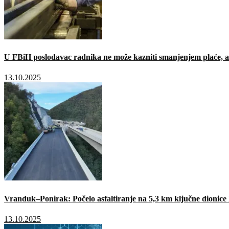
U FBiH poslodavac radnika ne može kazniti smanjenjem plaće, a 
13.10.2025
Vranduk–Ponirak: Počelo asfaltiranje na 5,3 km ključne dionic
13.10.2025