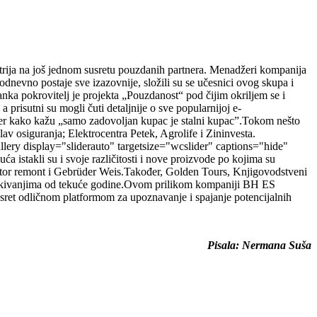
strija na još jednom susretu pouzdanih partnera. Menadžeri kompanija
odnevno postaje sve izazovnije, složili su se učesnici ovog skupa i
a pokrovitelj je projekta „Pouzdanost“ pod čijim okriljem se i
prisutni su mogli čuti detaljnije o sve popularnijoj e-
e jer kako kažu „samo zadovoljan kupac je stalni kupac”.Tokom nešto
av osiguranja; Elektrocentra Petek, Agrolife i Zininvesta.
llery display="sliderauto" targetsize="wcslider" captions="hide"
stakli su i svoje različitosti i nove proizvode po kojima su
otor remont i Gebrüder Weis.Također, Golden Tours, Knjigovodstveni
čekivanjima od tekuće godine.Ovom prilikom kompaniji BH ES
 susret odličnom platformom za upoznavanje i spajanje potencijalnih
Pisala: Nermana Suša