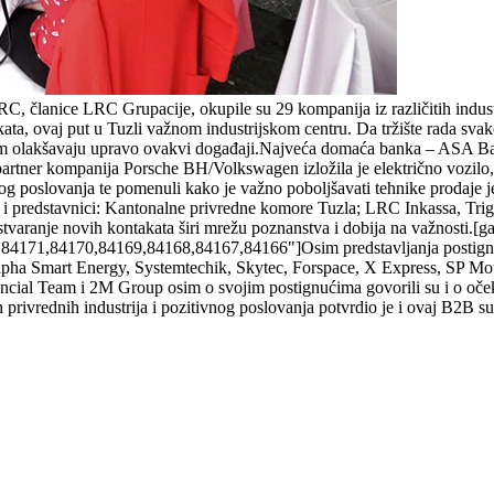
RC, članice LRC Grupacije, okupile su 29 kompanija iz različitih indu
kata, ovaj put u Tuzli važnom industrijskom centru. Da tržište rada svak
 im olakšavaju upravo ovakvi događaji.Najveća domaća banka – ASA Bank
artner kompanija Porsche BH/Volkswagen izložila je električno vozilo, a 
ntnog poslovanja te pomenuli kako je važno poboljšavati tehnike prodaj
ma i predstavnici: Kantonalne privredne komore Tuzla; LRC Inkassa, Trigl
tvaranje novih kontakata širi mrežu poznanstva i dobija na važnosti.[ga
4171,84170,84169,84168,84167,84166"]Osim predstavljanja postignuća i
Alpha Smart Energy, Systemtechik, Skytec, Forspace, X Express, SP M
ancial Team i 2M Group osim o svojim postignućima govorili su i o o
tih privrednih industrija i pozitivnog poslovanja potvrdio je i ovaj B2B