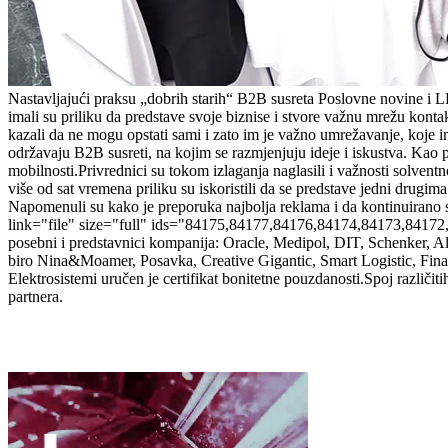
Nastavljajući praksu „dobrih starih“ B2B susreta Poslovne novine i L
imali su priliku da predstave svoje biznise i stvore važnu mrežu konta
kazali da ne mogu opstati sami i zato im je važno umrežavanje, koje
održavaju B2B susreti, na kojim se razmjenjuju ideje i iskustva. Kao p
mobilnosti.Privrednici su tokom izlaganja naglasili i važnosti solve
više od sat vremena priliku su iskoristili da se predstave jedni drugi
Napomenuli su kako je preporuka najbolja reklama i da kontinuirano s
link="file" size="full" ids="84175,84177,84176,84174,84173,84172,8
posebni i predstavnici kompanija: Oracle, Medipol, DIT, Schenker, 
biro Nina&Moamer, Posavka, Creative Gigantic, Smart Logistic, Fin
Elektrosistemi uručen je certifikat bonitetne pouzdanosti.Spoj različi
partnera.