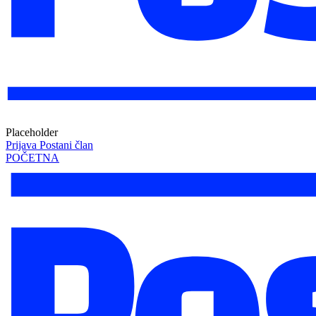
Placeholder
Prijava
Postani član
POČETNA