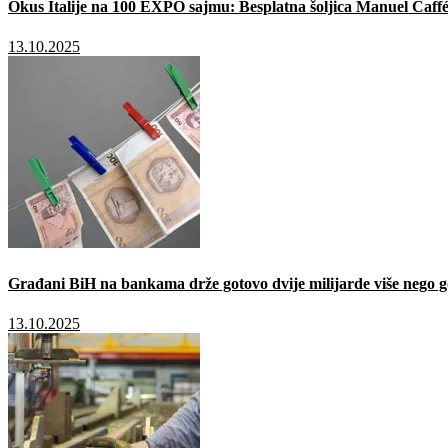
Okus Italije na 100 EXPO sajmu: Besplatna šoljica Manuel Caffé
13.10.2025
Građani BiH na bankama drže gotovo dvije milijarde više nego g
13.10.2025