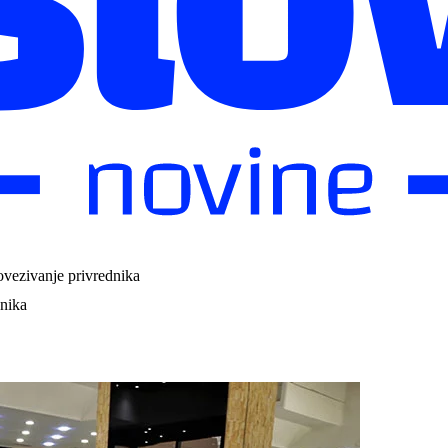
povezivanje privrednika
dnika