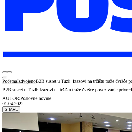
Početna
Izdvojeno
B2B susret u Tuzli: Izazovi na tržištu traže čvršće 
B2B susret u Tuzli: Izazovi na tržištu traže čvršće povezivanje privre
AUTOR:
Poslovne novine
01.04.2022
SHARE