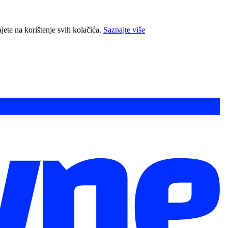
jete na korištenje svih kolačića.
Saznajte više