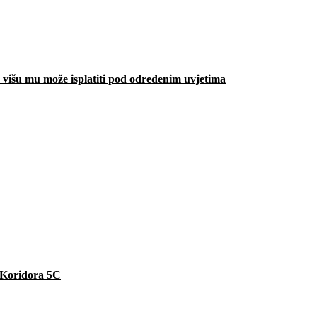
višu mu može isplatiti pod određenim uvjetima
e Koridora 5C