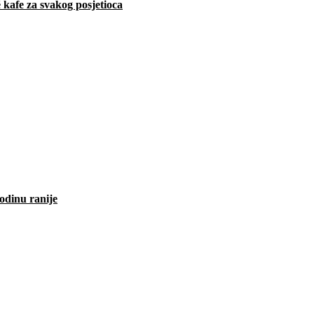
 kafe za svakog posjetioca
odinu ranije