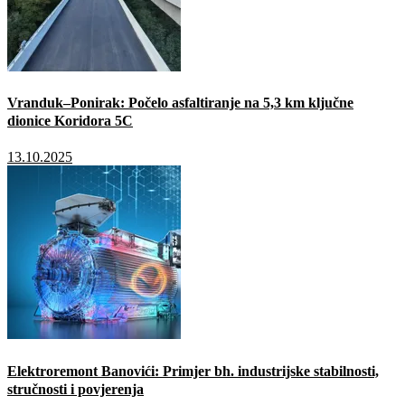
Vranduk–Ponirak: Počelo asfaltiranje na 5,3 km ključne
dionice Koridora 5C
13.10.2025
Elektroremont Banovići: Primjer bh. industrijske stabilnosti,
stručnosti i povjerenja