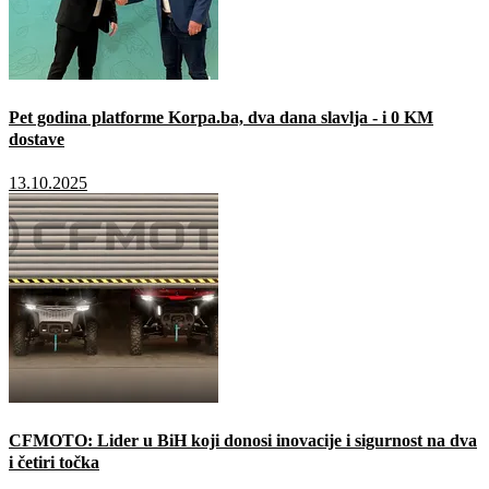
Pet godina platforme Korpa.ba, dva dana slavlja - i 0 KM
dostave
13.10.2025
CFMOTO: Lider u BiH koji donosi inovacije i sigurnost na dva
i četiri točka