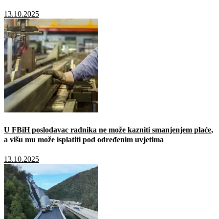
13.10.2025
U FBiH poslodavac radnika ne može kazniti smanjenjem plaće,
a višu mu može isplatiti pod određenim uvjetima
13.10.2025