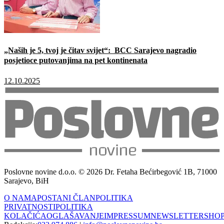
„Naših je 5, tvoj je čitav svijet“: BCC Sarajevo nagradio
posjetioce putovanjima na pet kontinenata
12.10.2025
Poslovne novine d.o.o. © 2026 Dr. Fetaha Bećirbegović 1B, 71000
Sarajevo, BiH
O NAMA
POSTANI ČLAN
POLITIKA
PRIVATNOSTI
POLITIKA
KOLAČIĆA
OGLAŠAVANJE
IMPRESSUM
NEWSLETTER
SHO