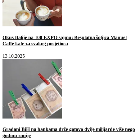
Okus Italije na 100 EXPO sajmu: Besplatna šoljica Manuel
Caffé kafe za svakog posjetioca
13.10.2025
Građani BiH na bankama drže gotovo dvije milijarde više nego
godinu ranije