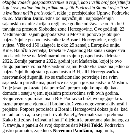
okuplja vodeće gospodarstvenike u regiji, kao i velik broj posjetitelja
koji i ove godine imaju priliku posjetiti Podravkin štand i uvjeriti se
u kvalitetu naših proizvoda
“, rekla je predsjednica Uprave Podravke,
dr. sc.
Martina Dalić
.Jedna od najvažnijih i najposjećenijih
sajamskih manifestacija u regiji ove godine održava se od 5. do 9.
travnja na prostoru Slobodne zone Hercegovine. Ovogodišnji, 23.
Međunarodni sajam gospodarstva u Mostaru ponovo je okupio
najznačajnije gospodarstvenike iz Bosne i Hercegovine, regije i
svijeta. Više od 150 izlagača iz oko 25 zemalja Europske unije,
Kine, Baltičkih zemalja, Izraela te Zapadnog Balkana i susjedstva
predstavit će se na Međunarodnom sajmu gospodarstva Mostar
2022. Zemlja partner u 2022. godini jest Mađarska, kojoj je ovo
drugo partnerstvo na Mostarskom sajmu.Podravka zauzima jedno od
najznačajnijih mjesta u gospodarstvu BiH, ali i Hercegovačko-
neretvanskoj županiji, što se tradicionalno potvrđuje i na svim
sajamskim priredbama, posebice na sajmu gospodarstva u Mostaru.
To je jasan pokazatelj da potrošači prepoznaju kompaniju kao
domaću i ostaju vjerni njezinim proizvodima svih ovih godina.
Svoju vezu s potrošačima u BiH Podravka brižljivo njeguje kroz
razne programe vjernosti i brojne društveno odgovorne aktivnosti i
projekte. Potpora potrošača u Bosni i Hercegovini dokaz je da, kad
se radi od srca, to se pamti i voli.Panel „Personalizirana prehrana –
Kako biti zdrav i uživati u hrani“ dijelom je programa planiranog za
7. travnja, a panelu će svoj doprinos dati
Mišel Tokić
, Podravkin
gastro promotor, zajedno s
Nevenom Pandžom
, mag. nutr.;