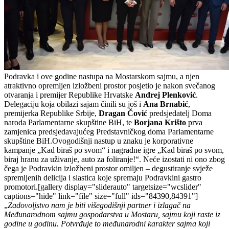
Podravka i ove godine nastupa na Mostarskom sajmu, a njen
atraktivno opremljen izložbeni prostor posjetio je nakon svečanog
otvaranja i premijer Republike Hrvatske
Andrej Plenković
.
Delegaciju koja obilazi sajam činili su još i
Ana Brnabić
,
premijerka Republike Srbije,
Dragan Čović
predsjedatelj Doma
naroda Parlamentarne skupštine BiH, te
Borjana Krišto
prva
zamjenica predsjedavajućeg Predstavničkog doma Parlamentarne
skupštine BiH.Ovogodišnji nastup u znaku je korporativne
kampanje „Kad biraš po svom“ i nagradne igre „Kad biraš po svom,
biraj hranu za uživanje, auto za foliranje!“. Neće izostati ni ono zbog
čega je Podravkin izložbeni prostor omiljen – degustiranje svježe
spremljenih delicija i slastica koje spremaju Podravkini gastro
promotori.[gallery display="sliderauto" targetsize="wcslider"
captions="hide" link="file" size="full" ids="84390,84391"]
„
Zadovoljstvo nam je biti višegodišnji partner i izlagač na
Međunarodnom sajmu gospodarstva u Mostaru, sajmu koji raste iz
godine u godinu. Potvrđuje to međunarodni karakter sajma koji