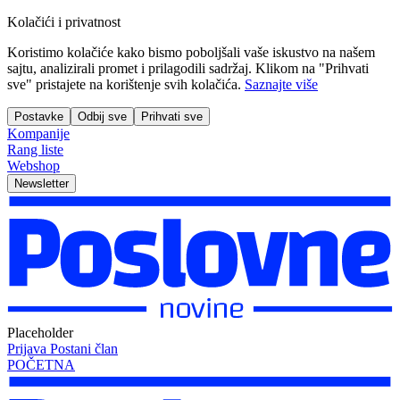
Kolačići i privatnost
Koristimo kolačiće kako bismo poboljšali vaše iskustvo na našem
sajtu, analizirali promet i prilagodili sadržaj. Klikom na "Prihvati
sve" pristajete na korištenje svih kolačića.
Saznajte više
Postavke
Odbij sve
Prihvati sve
Kompanije
Rang liste
Webshop
Newsletter
Placeholder
Prijava
Postani član
POČETNA