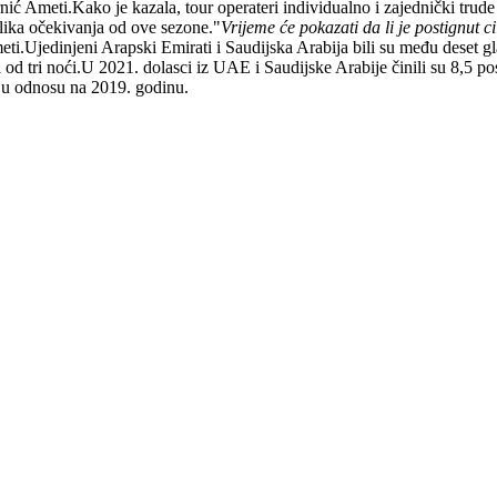
ić Ameti.Kako je kazala, tour operateri individualno i zajednički trude 
elika očekivanja od ove sezone."
Vrijeme će pokazati da li je postignut 
eti.Ujedinjeni Arapski Emirati i Saudijska Arabija bili su među deset g
a od tri noći.U 2021. dolasci iz UAE i Saudijske Arabije činili su 8,5 
to u odnosu na 2019. godinu.