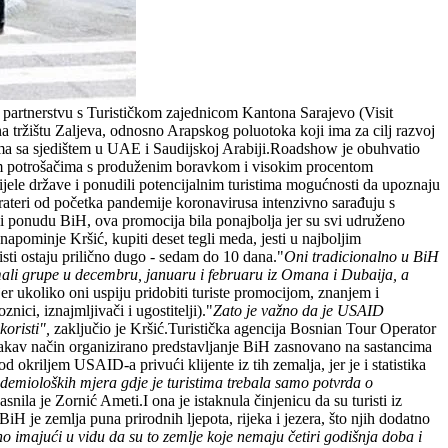
 partnerstvu s Turističkom zajednicom Kantona Sarajevo (Visit
 tržištu Zaljeva, odnosno Arapskog poluotoka koji ima za cilj razvoj
ama sa sjedištem u UAE i Saudijskoj Arabiji.Roadshow je obuhvatio
većim potrošačima s produženim boravkom i visokim procentom
 cijele države i ponudili potencijalnim turistima mogućnosti da upoznaju
rateri od početka pandemije koronavirusa intenzivno sarađuju s
li ponudu BiH, ova promocija bila ponajbolja jer su svi udruženo
napominje Kršić, kupiti deset tegli meda, jesti u najboljim
uristi ostaju prilično dugo - sedam do 10 dana."
Oni tradicionalno u BiH
 imali grupe u decembru, januaru i februaru iz Omana i Dubaija, a
jer ukoliko oni uspiju pridobiti turiste promocijom, znanjem i
nici, iznajmljivači i ugostitelji)."
Zato je važno da je USAID
koristi",
zaključio je Kršić.Turistička agencija Bosnian Tour Operator
vakav način organizirano predstavljanje BiH zasnovano na sastancima
d okriljem USAID-a privući klijente iz tih zemalja, jer je i statistika
epidemioloških mjera gdje je turistima trebala samo potvrda o
snila je Zornić Ameti.I ona je istaknula činjenicu da su turisti iz
H je zemlja puna prirodnih ljepota, rijeka i jezera, što njih dodatno
o imajući u vidu da su to zemlje koje nemaju četiri godišnja doba i