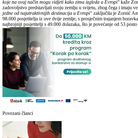
koje na ovaj način mogu vidjeti kako zima izgleda u Evropi"
kaže Zorn
zadovoljstvo predstavljati svoju zemlju u svijetu, zbog čega i imaju v
jedne od najatraktivnijih destinacija u Evropi"
zaključila je Zornić Am
98.000 posjetitelja iz ove dvije zemlje, s prosječnim trajanjem boravk
najbrojniji posjetitelji s 49.000 dolazaka, što je povećanje od 53 pos
Povezani članci