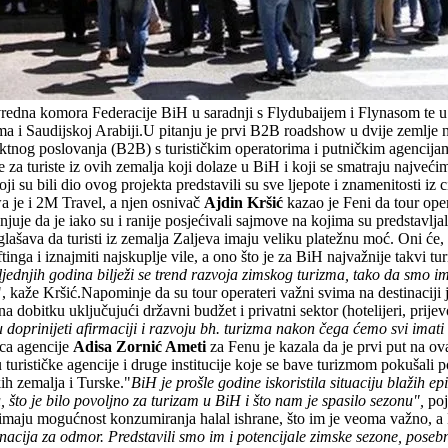
redna komora Federacije BiH u saradnji s Flydubaijem i Flynasom te u
i Saudijskoj Arabiji.U pitanju je prvi B2B roadshow u dvije zemlje na
rektnog poslovanja (B2B) s turističkim operatorima i putničkim agencij
je za turiste iz ovih zemalja koji dolaze u BiH i koji se smatraju naj
ji su bili dio ovog projekta predstavili su sve ljepote i znamenitosti iz
a je i 2M Travel, a njen osnivač
Ajdin Kršić
kazao je Feni da tour ope
je da je iako su i ranije posjećivali sajmove na kojima su predstavlja
lašava da turisti iz zemalja Zaljeva imaju veliku platežnu moć. Oni će, 
aftinga i iznajmiti najskuplje vile, a ono što je za BiH najvažnije takvi t
posljednjih godina bilježi se trend razvoja zimskog turizma, tako da smo
", kaže Kršić.Napominje da su tour operateri važni svima na destinaciji 
dobitku uključujući državni budžet i privatni sektor (hotelijeri, prijevoz
 doprinijeti afirmaciji i razvoju bh. turizma nakon čega ćemo svi imati 
ica agencije
Adisa Zornić Ameti
za Fenu je kazala da je prvi put na o
turističke agencije i druge institucije koje se bave turizmom pokušali po
ih zemalja i Turske."
BiH je prošle godine iskoristila situaciju blažih 
, što je bilo povoljno za turizam u BiH i što nam je spasilo sezonu",
poja
imaju mogućnost konzumiranja halal ishrane, što im je veoma važno, a Bi
acija za odmor. Predstavili smo im i potencijale zimske sezone, posebn