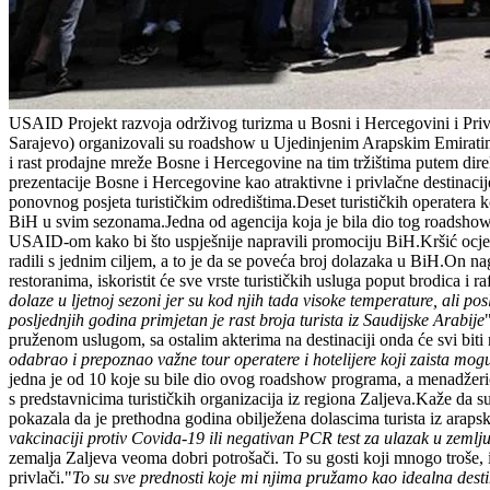
USAID Projekt razvoja održivog turizma u Bosni i Hercegovini i Priv
Sarajevo) organizovali su roadshow u Ujedinjenim Arapskim Emiratima 
i rast prodajne mreže Bosne i Hercegovine na tim tržištima putem di
prezentacije Bosne i Hercegovine kao atraktivne i privlačne destinaci
ponovnog posjeta turističkim odredištima.Deset turističkih operatera ko
BiH u svim sezonama.Jedna od agencija koja je bila dio tog roadshow
USAID-om kako bi što uspješnije napravili promociju BiH.Kršić ocjenju
radili s jednim ciljem, a to je da se poveća broj dolazaka u BiH.On nag
restoranima, iskoristit će sve vrste turističkih usluga poput brodica i r
dolaze u ljetnoj sezoni jer su kod njih tada visoke temperature, ali 
posljednjih godina primjetan je rast broja turista iz Saudijske Arabije
pruženom uslugom, sa ostalim akterima na destinaciji onda će svi biti na 
odabrao i prepoznao važne tour operatere i hotelijere koji zaista mogu
jedna je od 10 koje su bile dio ovog roadshow programa, a menadžer
s predstavnicima turističkih organizacija iz regiona Zaljeva.Kaže da su 
pokazala da je prethodna godina obilježena dolascima turista iz arapsk
vakcinaciji protiv Covida-19 ili negativan PCR test za ulazak u zemlju
zemalja Zaljeva veoma dobri potrošači. To su gosti koji mnogo troše, 
privlači."
To su sve prednosti koje mi njima pružamo kao idealna destin