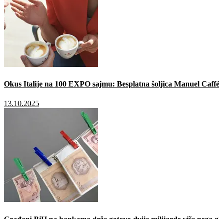
Okus Italije na 100 EXPO sajmu: Besplatna šoljica Manuel Caffé
13.10.2025