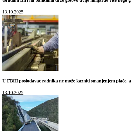
Građani BiH na bankama drže gotovo dvije milijarde više nego g
13.10.2025
U FBiH poslodavac radnika ne može kazniti smanjenjem plaće, a 
13.10.2025