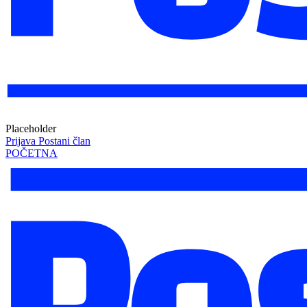
Placeholder
Prijava
Postani član
POČETNA