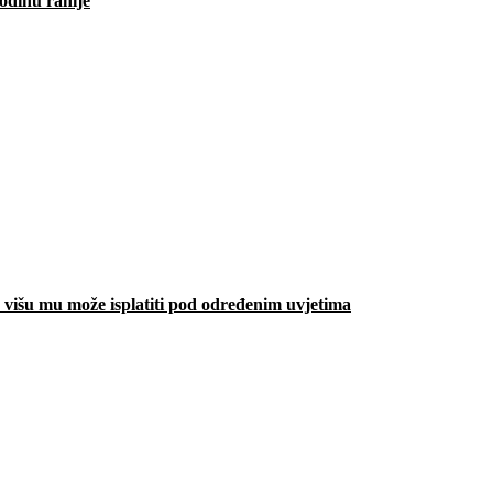
odinu ranije
višu mu može isplatiti pod određenim uvjetima