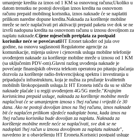
umanjenje kredita za iznos od 1 KM sa osnovnog računa;Ukoliko u
datom trenutku ne postoji dovoljan iznos kredita na osnovnom
računu prepaid mobilnog korisnika, iznos naknade će se naplatiti
prilikom naredne dopune kredita.Naknada za korištenje mobilne
mreže se neće naplaćivati pri aktivaciji prepaid paketa sve dok se ne
izvrši nadopuna kredita na osnovnom računu u iznosu dovoljnom za
naplatu naknade.
Cijene mjesečnih pretplata za postpaid
korisnike neće se povećavati
HT Eronet također od jula ove
godine, na osnovu saglasnosti Regulatorne agencije za
komunikacije, mijenja uslove i cjenovnik usluga mobilne telefonije
uvođenjem naknade za korištenje mobilne mreže u iznosu od 1 KM
(sa uključenim PDV-om).Glavni razlog uvođenja naknade je
povećanje finansijskih obveza telekom operatora po pitanju plaćanja
dozvola za korištenje radio-frekvencijskog spektra i investiranja u
pripadajuću infrastrukturu, koja je nužna za pružanje kvalitetnih
mobilnih širokopojasnih usluga.Iz HT Eroneta ističu da su se slične
naknade plaćale i u regiji uvođenjem 4G/5G mreže."
Krajnjim
korisnicima prepaid usluge, naknada za korištenje mobilne mreže
naplaćivat će se umanjenjem iznosa s !hej računa i vrijedit će 30
dana. Ako ne postoji dovoljan iznos na !hej računu, iznos naknade
bit će naplaćen prilikom sljedeće nadoplate bona, kada iznos na
!hej računu korisnika bude dovoljan za naplatu. Naknada za
korištenje mobilne mreže neće se naplaćivati, sve dok se ne
nadoplati !hej račun u iznosu dovoljnom za naplatu naknade
",
navedeno je u obavještenju HT Eroneta.Korisnici postpaid usluge