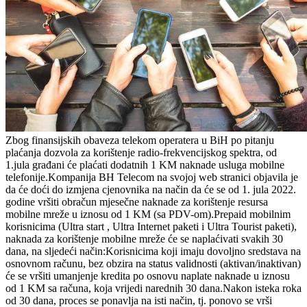
Zbog finansijskih obaveza telekom operatera u BiH po pitanju
plaćanja dozvola za korištenje radio-frekvencijskog spektra, od
1.jula građani će plaćati dodatnih 1 KM naknade usluga mobilne
telefonije.Kompanija BH Telecom na svojoj web stranici objavila je
da će doći do izmjena cjenovnika na način da će se od 1. jula 2022.
godine vršiti obračun mjesečne naknade za korištenje resursa
mobilne mreže u iznosu od 1 KM (sa PDV-om).Prepaid mobilnim
korisnicima (Ultra start , Ultra Internet paketi i Ultra Tourist paketi),
naknada za korištenje mobilne mreže će se naplaćivati svakih 30
dana, na sljedeći način:Korisnicima koji imaju dovoljno sredstava na
osnovnom računu, bez obzira na status validnosti (aktivan/inaktivan)
će se vršiti umanjenje kredita po osnovu naplate naknade u iznosu
od 1 KM sa računa, koja vrijedi narednih 30 dana.Nakon isteka roka
od 30 dana, proces se ponavlja na isti način, tj. ponovo se vrši