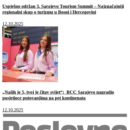
Uspješno održan 3. Sarajevo Tourism Summit – Najznačajniji
regionalni skup o turizmu u Bosni i Hercegovini
12.10.2025
„Naših je 5, tvoj je čitav svijet“: BCC Sarajevo nagradio
posjetioce putovanjima na pet kontinenata
12.10.2025