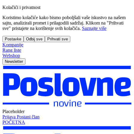
Kolačići i privatnost
Koristimo kolačiće kako bismo poboljšali vaše iskustvo na našem
sajtu, analizirali promet i prilagodili sadržaj. Klikom na "Prihvati
sve" pristajete na korištenje svih kolačića.
Saznajte više
Postavke
Odbij sve
Prihvati sve
Kompanije
Rang liste
Webshop
Newsletter
Placeholder
Prijava
Postani član
POČETNA