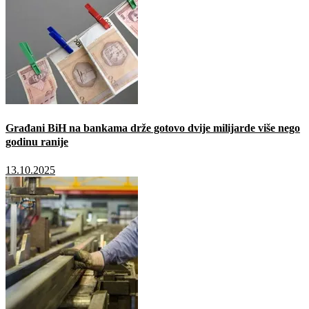
Građani BiH na bankama drže gotovo dvije milijarde više nego
godinu ranije
13.10.2025