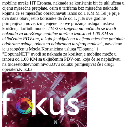
mobilne mreže HT Eroneta, naknada za korištenje bit će uključena u
cijenu mjesečne pretplate, osim u tarifama bez mjesečne naknade
kojima će se mjesečno obračunavati iznos od 1 KM.M:Tel je prije
dva dana obavijestio korisnike da će od 1. jula ove godine
primjenjivati nove, izmijenjene uslove pružanja usluga i uslova
korištenja tarfinih modela."
Vrši se izmjena na način da se uvodi
naknada za korišćenje mobilne mreže u iznosu od 1,00 KM sa
uključenim PDV-om, a koja je uključena u cijenu mjesečne pretplate
odabrane usluge, odnosno odabranog tarifnog modela
", navedeno
je u saopćenju M:tela.Korisnicima usluga "Dopuna" i
"DopunaNET" uvodi se naknada za korištenje mobilne mreže u
iznosu od 1,00 KM sa uključenim PDV-om, koja će se naplaćivati
na tridesetodnevnom nivou.Ovu odluku primjenjivat će i drugi
operateri.Klix.ba