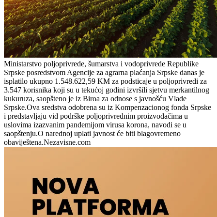
Ministarstvo poljoprivrede, šumarstva i vodoprivrede Republike
Srpske posredstvom Agencije za agrarna plaćanja Srpske danas je
isplatilo ukupno 1.548.622,59 KM za podsticaje u poljoprivredi za
3.547 korisnika koji su u tekućoj godini izvršili sjetvu merkantilnog
kukuruza, saopšteno je iz Biroa za odnose s javnošću Vlade
Srpske.Ova sredstva odobrena su iz Kompenzacionog fonda Srpske
i predstavljaju vid podrške poljoprivrednim proizvođačima u
uslovima izazvanim pandemijom virusa korona, navodi se u
saopštenju.O narednoj uplati javnost će biti blagovremeno
obaviještena.Nezavisne.com