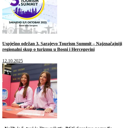
Uspješno održan 3. Sarajevo Tourism Summit – Najznačajniji
regionalni skup o turizmu u Bosni i Hercegovini
12.10.2025