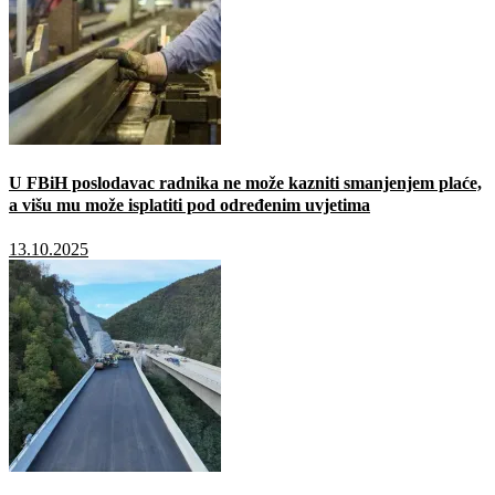
U FBiH poslodavac radnika ne može kazniti smanjenjem plaće,
a višu mu može isplatiti pod određenim uvjetima
13.10.2025