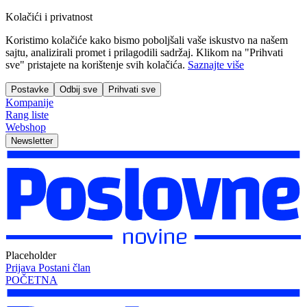
Kolačići i privatnost
Koristimo kolačiće kako bismo poboljšali vaše iskustvo na našem
sajtu, analizirali promet i prilagodili sadržaj. Klikom na "Prihvati
sve" pristajete na korištenje svih kolačića.
Saznajte više
Postavke
Odbij sve
Prihvati sve
Kompanije
Rang liste
Webshop
Newsletter
Placeholder
Prijava
Postani član
POČETNA