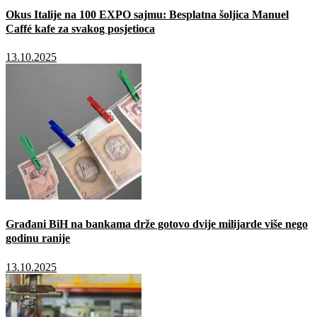
Okus Italije na 100 EXPO sajmu: Besplatna šoljica Manuel
Caffé kafe za svakog posjetioca
13.10.2025
Građani BiH na bankama drže gotovo dvije milijarde više nego
godinu ranije
13.10.2025