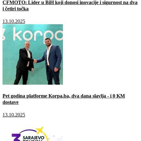
CFMOTO: Lider u BiH koji donosi inovacije i sigurnost na dva
i četiri točka
13.10.2025
Pet godina platforme Korpa.ba, dva dana slavlja - i 0 KM
dostave
13.10.2025