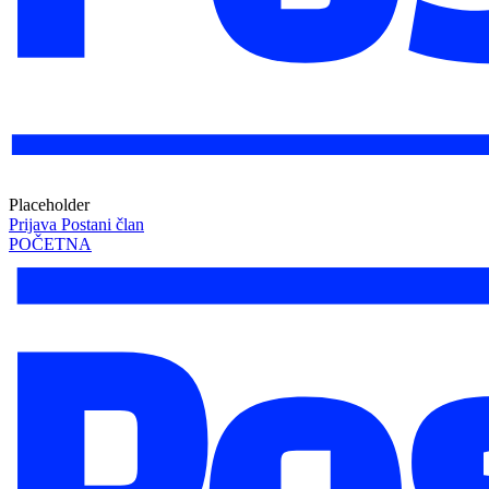
Placeholder
Prijava
Postani član
POČETNA