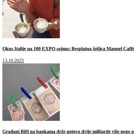
Okus Italije na 100 EXPO sajmu: Besplatna šoljica Manuel Caffé
13.10.2025
Građani BiH na bankama drže gotovo dvije milijarde više nego g