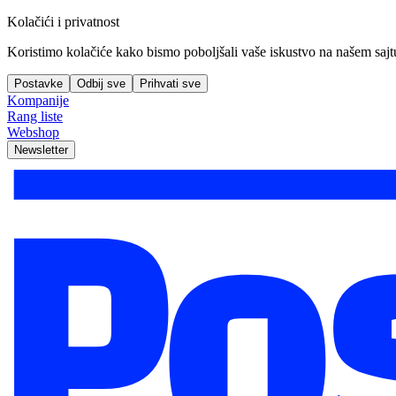
Kolačići i privatnost
Koristimo kolačiće kako bismo poboljšali vaše iskustvo na našem sajtu, 
Postavke
Odbij sve
Prihvati sve
Kompanije
Rang liste
Webshop
Newsletter