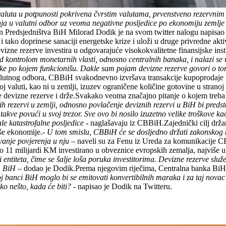
valuta u potpunosti pokrivena čvrstim valutama, prvenstveno rezervnim
ja u valutni odbor uz veoma negativne posljedice po ekonomiju zemlje
n Predsjedništva BiH Milorad Dodik je na svom twitter nalogu napisao
e i tako doprinese sanaciji energetske krize i uloži u druge privredne
devizne rezerve investira u odgovarajuće visokokvalitetne finansijske in
i pod kontrolom monetarnih vlasti, odnosno centralnih banaka, i nalazi 
e po kojem funkcionišu. Dakle sam pojam devizne rezerve govori o tome
lutnog odbora, CBBiH svakodnevno izvršava transakcije kupoprodaje K
j valuti, kao ni u zemlji, izuzev ograničene količine gotovine u strano
se devizne rezerve i drže.Svakako veoma značajno pitanje o kojem treba
ih rezervi u zemlji, odnosno povlačenje deviznih rezervi u BiH bi pre
akve povući u svoj trezor. Sve ovo bi nosilo izuzetno velike troškove ka
le katastrofalne posljedice
- naglašavaju iz CBBiH.Zajednički cilj držan
še ekonomije.
- U tom smislu, CBBiH će se dosljedno držati zakonskog ma
uvanje povjerenja u nju –
naveli su za Fenu iz Ureda za komunikacije C
oko 11 milijardi KM investirano u obveznice evropskih zemalja, najviše 
 entiteta, čime se šalje loša poruka investitorima. Devizne rezerve slu
m BiH
– dodao je Dodik.Prema njegovim riječima, Centralna banka BiH je
banci BiH moglo bi se emitovati konvertibilnih maraka i za taj novac k
ako nešto, kada će biti?
- napisao je Dodik na Twitteru.