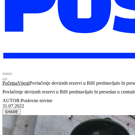
Početna
Vijesti
Povlačenje deviznih rezervi u BiH predstavljalo bi pre
Povlačenje deviznih rezervi u BiH predstavljalo bi presedan u centra
AUTOR:
Poslovne novine
31.07.2022
SHARE