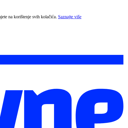
jete na korištenje svih kolačića.
Saznajte više