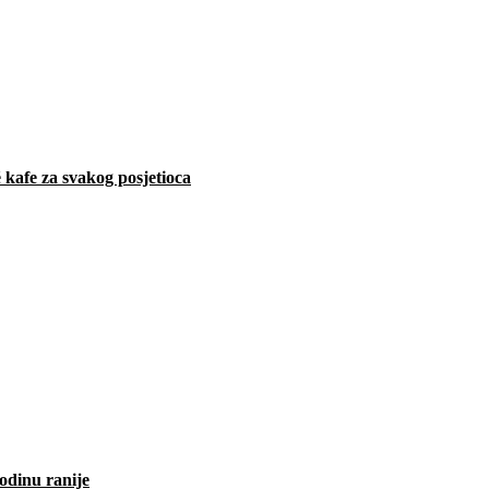
 kafe za svakog posjetioca
odinu ranije