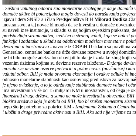
- Suština valutnog odbora kao monetarne strategije je da je domaća 
domaće aktive bi potencijalno moglo dovesti do narušavanja povjeren
izjavu lidera SNSD-a i član Predsjedništva BiH
Milorad Dodika
.Čla
inostranstvu, a taj novac bi moglo da se investira u domaće obveznic
su naveli iz te institucije, u skladu sa najboljim svjetskim praksama, 
predstavljaju stranu aktivu, sredstva u stranoj valuti, koja se nalaz
funkcija i zadataka u skladu sa odabranim modelom monetarne politik
devizama u inostranstvu
- navode iz CBBiH.U skladu sa pravilima va
Generalno, centralne banke ne drže devizne rezerve u svojoj domicilno
ne bi bilo moguće adekvatno obavljati funkcije i zadatke zbog kojih 
vezanim rizicima kojima su devizne rezerve izložene.
- Držanje devizn
morala sve devizne rezerve pretvoriti u gotov novac (novčanice) i kao t
valutni odbor. BiH je mala otvorena ekonomija i ovakve odluke bi ima
odnosno monetarne stabilnosti kao osnovnog preduslova za razvoj na
je njeno ovlaštenje, a to je održavanje stabilnosti domaće valute i oč
ima investiranih više od 15 milijardi KM u inostranstvu, od čega je 
finansirati druge države, a samo ne može investirati u obveznice BiH i
blokira sredstva koja je dobila od BiH, bio bi srušen monetarni siste
nego što je potrebno za pokriće KM.
- Izmjenama Zakona o Centralnoj 
i uložiti u druge privredne aktivnosti u BiH. Ako sad nije vrijeme za t