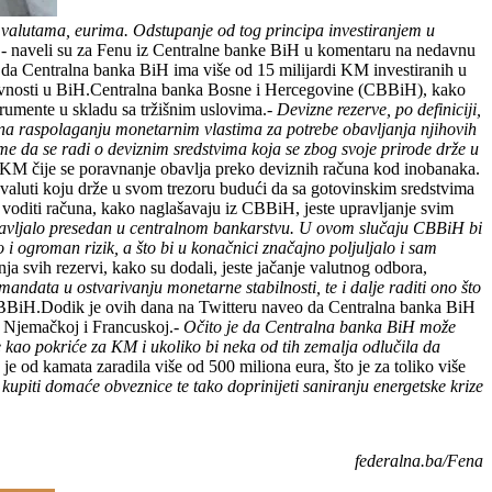
 valutama, eurima. Odstupanje od tog principa investiranjem u
- naveli su za Fenu iz Centralne banke BiH u komentaru na nedavnu
 da Centralna banka BiH ima više od 15 milijardi KM investiranih u
 aktivnosti u BiH.Centralna banka Bosne i Hercegovine (CBBiH), kako
strumente u skladu sa tržišnim uslovima.
- Devizne rezerve, po definiciji,
se na raspolaganju monetarnim vlastima za potrebe obavljanja njihovih
 da se radi o deviznim sredstvima koja se zbog svoje prirode drže u
M čije se poravnanje obavlja preko deviznih računa kod inobanaka.
j valuti koju drže u svom trezoru budući da sa gotovinskim sredstvima
 voditi računa, kako naglašavaju iz CBBiH, jeste upravljanje svim
dstavljalo presedan u centralnom bankarstvu. U ovom slučaju CBBiH bi
o i ogroman rizik, a što bi u konačnici značajno poljuljalo i sam
ja svih rezervi, kako su dodali, jeste jačanje valutnog odbora,
ndata u ostvarivanju monetarne stabilnosti, te i dalje raditi ono što
BBiH.Dodik je ovih dana na Twitteru naveo da Centralna banka BiH
u Njemačkoj i Francuskoj.
- Očito je da Centralna banka BiH može
že kao pokriće za KM i ukoliko bi neka od tih zemalja odlučila da
 od kamata zaradila više od 500 miliona eura, što je za toliko više
upiti domaće obveznice te tako doprinijeti saniranju energetske krize
federalna.ba/Fena