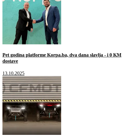
Pet godina platforme Korpa.ba, dva dana slavlja - i 0 KM
dostave
13.10.2025