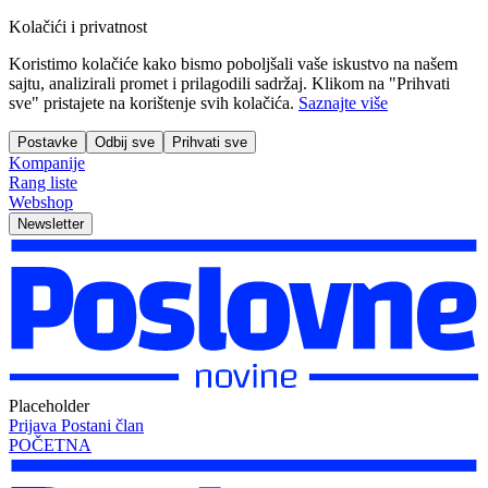
Kolačići i privatnost
Koristimo kolačiće kako bismo poboljšali vaše iskustvo na našem
sajtu, analizirali promet i prilagodili sadržaj. Klikom na "Prihvati
sve" pristajete na korištenje svih kolačića.
Saznajte više
Postavke
Odbij sve
Prihvati sve
Kompanije
Rang liste
Webshop
Newsletter
Placeholder
Prijava
Postani član
POČETNA