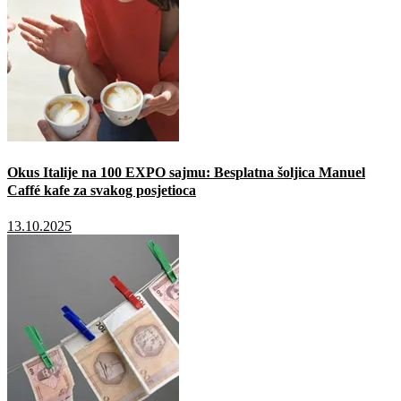
Okus Italije na 100 EXPO sajmu: Besplatna šoljica Manuel
Caffé kafe za svakog posjetioca
13.10.2025