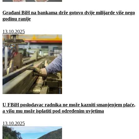
Građani BiH na bankama drže gotovo dvije milijarde više nego
godinu ranije
13.10.2025
U FBiH poslodavac radnika ne može kazniti smanjenjem plaće,
a višu mu može isplatiti pod određenim uvjetima
13.10.2025