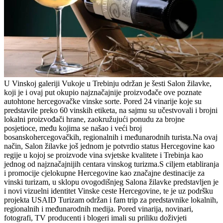
U Vinskoj galeriji Vukoje u Trebinju održan je šesti Salon žilavke,
koji je i ovaj put okupio najznačajnije proizvođače ove poznate
autohtone hercegovačke vinske sorte. Pored 24 vinarije koje su
predstavile preko 60 vinskih etiketa, na sajmu su učestvovali i brojni
lokalni proizvođači hrane, zaokružujući ponudu za brojne
posjetioce, među kojima se našao i veći broj
bosanskohercegovačkih, regionalnih i međunarodnih turista.Na ovaj
način, Salon žilavke još jednom je potvrdio status Hercegovine kao
regije u kojoj se proizvode vina svjetske kvalitete i Trebinja kao
jednog od najznačajnijih centara vinskog turizma.S ciljem etabliranja
i promocije cjelokupne Hercegovine kao značajne destinacije za
vinski turizam, u sklopu ovogodišnjeg Salona žilavke predstavljen je
i novi vizuelni identitet Vinske ceste Hercegovine, te je uz podršku
projekta USAID Turizam održan i fam trip za predstavnike lokalnih,
regionalnih i međunarodnih medija. Pored vinarija, novinari,
fotografi, TV producenti i blogeri imali su priliku doživjeti