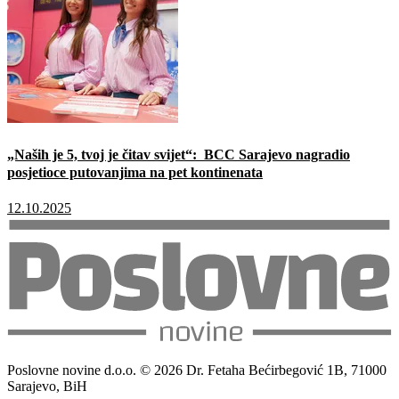
„Naših je 5, tvoj je čitav svijet“: BCC Sarajevo nagradio
posjetioce putovanjima na pet kontinenata
12.10.2025
Poslovne novine d.o.o. © 2026 Dr. Fetaha Bećirbegović 1B, 71000
Sarajevo, BiH