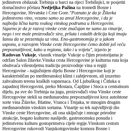
jedinstven obilazak Trebinja u barci na rijeci Trebišnjici, te posjetiti
domaćinstvo pčelara
Nedjeljka Pažina
na tromeđi Bosne i
Hercegovine, Hrvatske i Crne Gore.
"Poznato je da je Žilavka
jedinstveno vino, vezano samo za areal Hercegovine, i da je
najbolja lična karta svakog vinskog podruma u Hercegovini.
Sigurno je da je razvoj vinske ceste značajan ne samo za vinarije,
nego i sve male proizvođače sira, pršuta i ostalih delicija koji imaju
šansu da se prezentuju uz vina. Eno-gastronomija je u jakom
usponu, a razvojem Vinske ceste Hercegovine ćemo dobiti još veću
prepoznatljivost, kako u regionu, tako i u svijetu",
izjavio je
Radovan Vukoje
, vlasnik vinarije Vukoje u čijim prostorijama je
održan Salon žilavke.Vinska cesta Hercegovine je kulturna ruta koja
obuhvaća višestoljetnu tradiciju proizvodnje vina u regiji
Hercegovine - najjužnijem dijelu Bosne i Hercegovine koji je
karakterističan po mediteranskoj klimi i zahtjevnom, ali izuzetno
zahvalnom terenu kraških vapnenaca. Od Ljubuškog i Čitluka u
zapadnoj Hercegovini, preko Mostara, Čapljine i Stoca u centralnom
dijelu, pa sve do Trebinja na jugu, proizvođači vina Vinske ceste
Hercegovine stekli su međunarodnu prepoznatljivost kroz autohtone
sorte vina Žilavke, Blatine, Vranca i Trnjaka, te mnogim drugim
međunarodnim vinskim sortama. Vinarije su tek najvidljiviji dio
Vinske ceste Hercegovine, ali ona uključuje i mnoge prirodne
atrakcije, bogato kulturno naslijeđe, gastronomsku ponudu i
jedinstvenu kulturu gostoprimstva cijele regije.Vinskom cestom
Hercegovine rukovodi Vanjskotrgovinske komora Bosne i