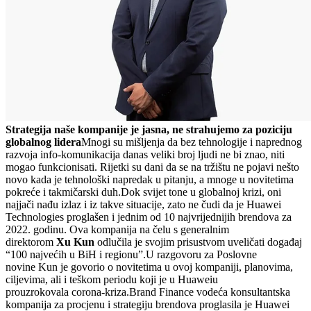
Strategija naše kompanije je jasna, ne strahujemo za poziciju
globalnog lidera
Mnogi su mišljenja da bez tehnologije i naprednog
razvoja info-komunikacija danas veliki broj ljudi ne bi znao, niti
mogao funkcionisati. Rijetki su dani da se na tržištu ne pojavi nešto
novo kada je tehnološki napredak u pitanju, a mnoge u novitetima
pokreće i takmičarski duh.Dok svijet tone u globalnoj krizi, oni
najjači nađu izlaz i iz takve situacije, zato ne čudi da je Huawei
Technologies proglašen i jednim od 10 najvrijednijih brendova za
2022. godinu. Ova kompanija na čelu s generalnim
direktorom
Xu Kun
odlučila je svojim prisustvom uveličati događaj
“100 najvećih u BiH i regionu”.U razgovoru za Poslovne
novine Kun je govorio o novitetima u ovoj kompaniji, planovima,
ciljevima, ali i teškom periodu koji je u Huaweiu
prouzrokovala corona-kriza.Brand Finance vodeća konsultantska
kompanija za procjenu i strategiju brendova proglasila je Huawei