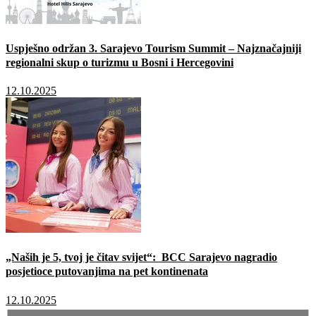
Uspješno održan 3. Sarajevo Tourism Summit – Najznačajniji
regionalni skup o turizmu u Bosni i Hercegovini
12.10.2025
„Naših je 5, tvoj je čitav svijet“: BCC Sarajevo nagradio
posjetioce putovanjima na pet kontinenata
12.10.2025