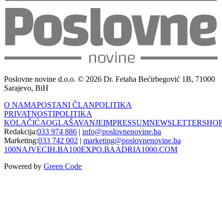
Poslovne novine d.o.o. © 2026 Dr. Fetaha Bećirbegović 1B, 71000
Sarajevo, BiH
O NAMA
POSTANI ČLAN
POLITIKA
PRIVATNOSTI
POLITIKA
KOLAČIĆA
OGLAŠAVANJE
IMPRESSUM
NEWSLETTER
SHO
Redakcija:
033 974 886
|
info@poslovnenovine.ba
Marketing:
033 742 002
|
marketing@poslovnenovine.ba
100NAJVECIH.BA
100EXPO.BA
ADRIA1000.COM
Powered by
Green Code