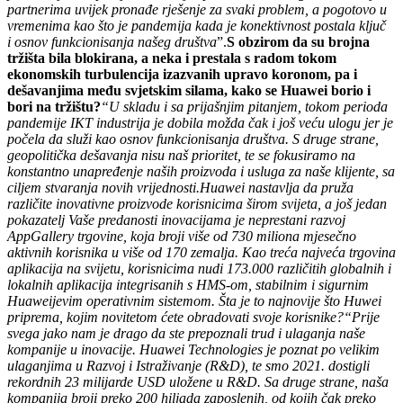
partnerima uvijek pronađe rješenje za svaki problem, a pogotovo u
vremenima kao što je pandemija kada je konektivnost postala ključ
i osnov funkcionisanja našeg društva
”.
S obzirom da su brojna
tržišta bila blokirana, a neka i prestala s radom tokom
ekonomskih turbulencija izazvanih upravo koronom, pa i
dešavanjima među svjetskim silama, kako se Huawei borio i
bori na tržištu?
“U skladu i sa prijašnjim pitanjem, tokom perioda
pandemije IKT industrija je dobila možda čak i još veću ulogu jer je
počela da služi kao osnov funkcionisanja društva. S druge strane,
geopolitička dešavanja nisu naš prioritet, te se fokusiramo na
konstantno unapređenje naših proizvoda i usluga za naše klijente, sa
ciljem stvaranja novih vrijednosti.
Huawei nastavlja da pruža
različite inovativne proizvode korisnicima širom svijeta, a još jedan
pokazatelj Vaše predanosti inovacijama je neprestani razvoj
AppGallery trgovine, koja broji više od 730 miliona mjesečno
aktivnih korisnika u više od 170 zemalja. Kao treća najveća trgovina
aplikacija na svijetu, korisnicima nudi 173.000 različitih globalnih i
lokalnih aplikacija integrisanih s HMS-om, stabilnim i sigurnim
Huaweijevim operativnim sistemom. Šta je to najnovije što Huwei
priprema, kojim novitetom ćete obradovati svoje korisnike?
“Prije
svega jako nam je drago da ste prepoznali trud i ulaganja naše
kompanije u inovacije. Huawei Technologies je poznat po velikim
ulaganjima u Razvoj i Istraživanje (R&D), te smo 2021. dostigli
rekordnih 23 milijarde USD uložene u R&D. Sa druge strane, naša
kompanija broji preko 200 hiljada zaposlenih, od kojih čak preko