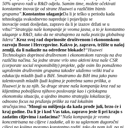
50% upravo radi u R&D odjelu. Samim time, možete očekivati
konstantne inovacije od strane Huawei u različitim biznis
grupama”.
Konstantno ulaganje
Da li je teško u periodu kada
tehnologija svakodnevno napreduje i pojavljuju se
inovacije ostati dosljedan, zapravo da li je izazov držati se u
vrhu?
“Strategija naše kompanije je veoma jasna, a to je konstantno
ulaganje u R&D, tako da ne strahujemo za našu poziciju globalnog
lidera”
.
Kroz svoj rad doprinosite društvenom i ekonomskom
razvoju Bosne i Hercegovine. Kakvo je, zapravo, tržište u našoj
zemlji, da li nailazite na određene blokade?
“Huawei
Technologies doprinosi društvenom i ekonomskom razvoju na dva
različita načina. Sa jedne strane vrlo smo aktivni kroz naše CSR
(corporate social responsibility) projekte, gdje osim što pomažemo
ugroženim društvenim grupama također ulažemo veliki trud u
edukaciju mladih ljudi u BiH. Smatramo da BiH ima jako puno
talentovanih mladih ljudi kojima je potrebna samo prilika, a
Huawei je tu za njih. Sa druge strane naša kompanija kroz rad sa
klijentima poboljšava njihovo poslovanje kao i cjelokupnu
ekonomsku situaciju, a ujedno imamo strategiju lokalizacije,
odnosno focus na pružanju prilike za rad lokalnim
stručnjacima."
Mnogi su mišljenja da kada prođe juli, brzo će i
kraj godine. Da li je i kod Vas tako, zapravo jeste li pri kraju s
zadatim ciljevima i zadacima?
“Naša kompanija je veoma
koncentrisana na ciljeve i zadatke, ali to su uglavnom dugoročni
ciljevi na kojima moramo konstantno raditi, tako da nam juli, pa ni