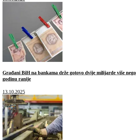
Građani BiH na bankama drže gotovo dvije milijarde više nego
godinu ranije
13.10.2025