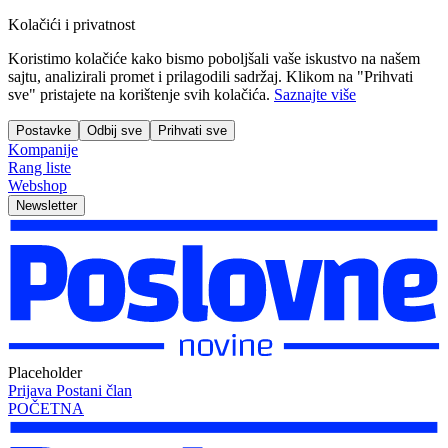
Kolačići i privatnost
Koristimo kolačiće kako bismo poboljšali vaše iskustvo na našem
sajtu, analizirali promet i prilagodili sadržaj. Klikom na "Prihvati
sve" pristajete na korištenje svih kolačića.
Saznajte više
Postavke
Odbij sve
Prihvati sve
Kompanije
Rang liste
Webshop
Newsletter
Placeholder
Prijava
Postani član
POČETNA