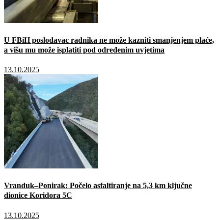
U FBiH poslodavac radnika ne može kazniti smanjenjem plaće,
a višu mu može isplatiti pod određenim uvjetima
13.10.2025
Vranduk–Ponirak: Počelo asfaltiranje na 5,3 km ključne
dionice Koridora 5C
13.10.2025