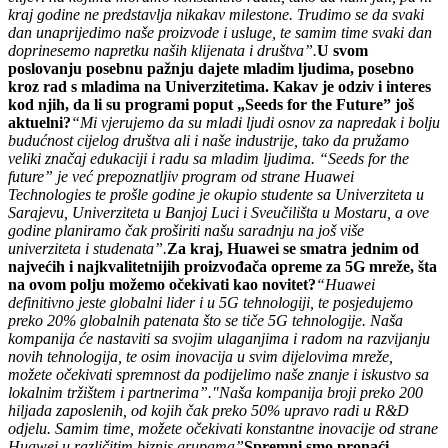
kraj godine ne predstavlja nikakav milestone. Trudimo se da svaki
dan unaprijedimo naše proizvode i usluge, te samim time svaki dan
doprinesemo napretku naših klijenata i društva”.
U svom
poslovanju posebnu pažnju dajete mladim ljudima, posebno
kroz rad s mladima na Univerzitetima. Kakav je odziv i interes
kod njih, da li su programi poput „Seeds for the Future” još
aktuelni?
“Mi vjerujemo da su mladi ljudi osnov za napredak i bolju
budućnost cijelog društva ali i naše industrije, tako da pružamo
veliki značaj edukaciji i radu sa mladim ljudima. “Seeds for the
future” je već prepoznatljiv program od strane Huawei
Technologies te prošle godine je okupio studente sa Univerziteta u
Sarajevu, Univerziteta u Banjoj Luci i Sveučilišta u Mostaru, a ove
godine planiramo čak proširiti našu saradnju na još više
univerziteta i studenata”.
Za kraj, Huawei se smatra jednim od
najvećih i najkvalitetnijih proizvođača opreme za 5G mreže, šta
na ovom polju možemo očekivati kao novitet?
“Huawei
definitivno jeste globalni lider i u 5G tehnologiji, te posjedujemo
preko 20% globalnih patenata što se tiče 5G tehnologije. Naša
kompanija će nastaviti sa svojim ulaganjima i radom na razvijanju
novih tehnologija, te osim inovacija u svim dijelovima mreže,
možete očekivati spremnost da podijelimo naše znanje i iskustvo sa
lokalnim tržištem i partnerima”.
"Naša kompanija broji preko 200
hiljada zaposlenih, od kojih čak preko 50% upravo radi u R&D
odjelu. Samim time, možete očekivati konstantne inovacije od strane
Huawei u različitim biznis grupama”
Spremni smo pronaći