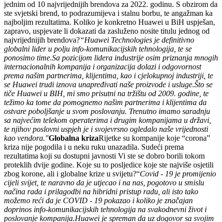
jednim od 10 najvrijednijih brendova za 2022. godinu. S obzirom da
ste svjetski brend, to podrazumijeva i stalnu borbu, te angažman ka
najboljim rezultatima. Koliko je konkretno Huawei u BiH uspješan,
zapravo, uspjevate li dokazati da zasluženo nosite titulu jednog od
najvrijednijih brendova?
“Huawei Technologies je definitivno
globalni lider u polju info-komunikacijskih tehnologija, te se
ponosimo time.
Sa pozicijom lidera industrije osim priznanja mnogih
internacionalnih kompanija i organizacija dolazi i odgovornost
prema našim partnerima, klijentima, kao i cjelokupnoj industriji, te
se Huawei trudi iznova unapređivati naše proizvode i usluge.
Što se
tiče Huawei u BIH, mi smo prisutni na tržištu od 2009. godine, te
težimo ka tome da pomognemo našim partnerima i klijentima da
ostvare poboljšanje u svom poslovanju. Trenutno imamo saradnju
sa najvećim telekom operaterima i drugim kompanijama u državi,
te njihov poslovni uspjeh je i svojevrsno ogledalo naše vrijednosti
kao vendora."
Globalna kriza
Rijetke su kompanije koje “corona”
kriza nije pogodila i u neku ruku unazadila. Sudeći prema
rezultatima koji su dostupni javnosti Vi ste se dobro borili tokom
proteklih dvije godine. Koje su to posljedice koje ste najviše osjetili
zbog korone, ali i globalne krize u svijetu?“
Covid - 19 je promijenio
cijeli svijet, te naravno da je utjecao i na nas, pogotovo u smislu
načina rada i prilagodbi na hibridni pristup radu, ali isto tako
možemo reći da je COVID - 19 pokazao i koliko je značajan
doprinos info-komunikacijskih tehnologija na svakodnevni život i
poslovanje kompanija.
Huawei je spreman da uz dogovor sa svojim