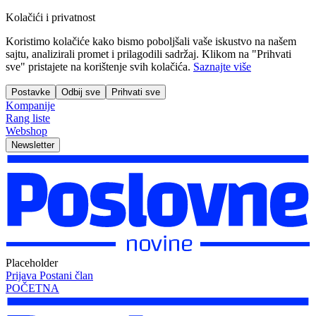
Kolačići i privatnost
Koristimo kolačiće kako bismo poboljšali vaše iskustvo na našem
sajtu, analizirali promet i prilagodili sadržaj. Klikom na "Prihvati
sve" pristajete na korištenje svih kolačića.
Saznajte više
Postavke
Odbij sve
Prihvati sve
Kompanije
Rang liste
Webshop
Newsletter
Placeholder
Prijava
Postani član
POČETNA