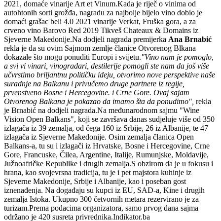
2021, domaće vinarije Art et Vinum.Kada je riječ o vinima od
autohtonih sorti grožđa, nagradu za najbolje bijelo vino dobio je
domaći grašac beli 4.0 2021 vinarije Verkat, Fruška gora, a za
crveno vino Barovo Red 2019 Tikveš Chateaux & Domains iz
Sjeverne Makedonije.Na dodjeli nagrada premijerka
Ana Brnabić
rekla je da su ovim Sajmom zemlje članice Otvorenog Blkana
dokazale što mogu ponuditi Europi i svijetu.
"Vino nam je pomoglo,
a svi vi vinari, vinogradari, destilerije pomogli ste nam da još više
učvrstimo briljantnu političku ideju, otvorimo nove perspektive naše
suradnje na Balkanu i privučemo druge partnere iz regije,
prvenstveno Bosne i Hercegovine. i Crne Gore. Ovaj sajam
Otvorenog Balkana je pokazao da imamo šta da ponudimo",
rekla
je Brnabić na dodjeli nagrada.Na međunarodnom sajmu "Wine
Vision Open Balkans", koji se završava danas sudjeluje više od 350
izlagača iz 39 zemalja, od čega 160 iz Srbije, 26 iz Albanije, te 47
izlagača iz Sjeverne Makedonije. Osim zemalja članica Open
Balkans-a, tu su i izlagači iz Hrvatske, Bosne i Hercegovine, Crne
Gore, Francuske, Čilea, Argentine, Italije, Rumunjske, Moldavije,
Južnoafričke Republike i drugih zemalja.S obzirom da je u fokusu i
hrana, kao svojevrsna tradicija, tu je i pet majstora kuhinje iz
Sjeverne Makedonije, Srbije i Albanije, kao i poseban gost
iznenađenja. Na događaju su kupci iz EU, SAD-a, Kine i drugih
zemalja Istoka. Ukupno 300 četvornih metara rezervirano je za
turizam.Prema podacima organizatora, samo prvog dana sajma
održano je 420 susreta privrednika.Indikator.ba