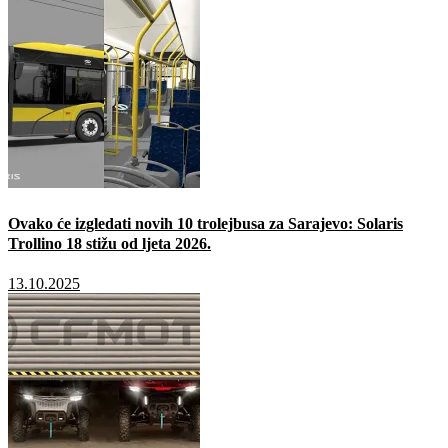
Ovako će izgledati novih 10 trolejbusa za Sarajevo: Solaris
Trollino 18 stižu od ljeta 2026.
13.10.2025