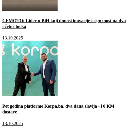
CFMOTO: Lider u BiH koji donosi inovacije i sigurnost na dva
i četiri točka
13.10.2025
Pet godina platforme Korpa.ba, dva dana slavlja - i 0 KM
dostave
13.10.2025