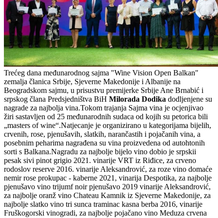
Trećeg dana međunarodnog sajma "Wine Vision Open Balkan"
zemalja članica Srbije, Sjeverne Makedonije i Albanije na
Beogradskom sajmu, u prisustvu premijerke Srbije Ane Brnabić i
srpskog člana Predsjedništva BiH
Milorada Dodika
dodljenjene su
nagrade za najbolja vina.Tokom trajanja Sajma vina je ocjenjivao
žiri sastavljen od 25 međunarodnih sudaca od kojih su petorica bili
„masters of wine“.Natjecanje je organizirano u kategorijama bijelih,
crvenih, rose, pjenušavih, slatkih, narančastih i pojačanih vina, a
posebnim peharima nagrađena su vina proizvedena od autohtonih
sorti s Balkana.Nagradu za najbolje bijelo vino dobio je srpskii
pesak sivi pinot grigio 2021. vinarije VRT iz Riđice, za crveno
rodoslov reserve 2016. vinarije Aleksandrović, za roze vino domaće
nemir rose prokupac - kaberne 2021, vinarija Despotika, za najbolje
pjenušavo vino trijumf noir pjenušavo 2019 vinarije Aleksandrović,
za najbolje oranž vino Chateau Kamnik iz Sjeverne Makedonije, za
najbolje slatko vino tri sunca traminac kasna berba 2016, vinarije
Fruškogorski vinogradi, za najbolje pojačano vino Meduza crvena