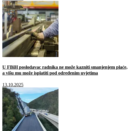
U FBiH poslodavac radnika ne može kazniti smanjenjem plaće,
a višu mu može isplatiti pod određenim uvjetima
13.10.2025