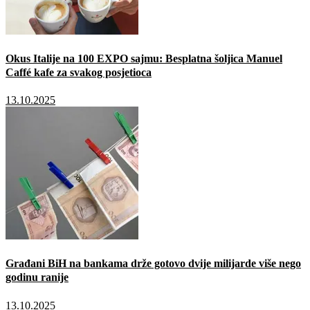
Okus Italije na 100 EXPO sajmu: Besplatna šoljica Manuel
Caffé kafe za svakog posjetioca
13.10.2025
Građani BiH na bankama drže gotovo dvije milijarde više nego
godinu ranije
13.10.2025