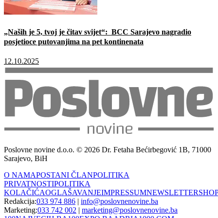
„Naših je 5, tvoj je čitav svijet“: BCC Sarajevo nagradio
posjetioce putovanjima na pet kontinenata
12.10.2025
Poslovne novine d.o.o. © 2026 Dr. Fetaha Bećirbegović 1B, 71000
Sarajevo, BiH
O NAMA
POSTANI ČLAN
POLITIKA
PRIVATNOSTI
POLITIKA
KOLAČIĆA
OGLAŠAVANJE
IMPRESSUM
NEWSLETTER
SHO
Redakcija:
033 974 886
|
info@poslovnenovine.ba
Marketing:
033 742 002
|
marketing@poslovnenovine.ba