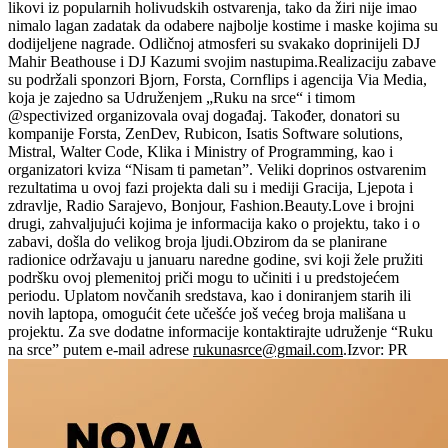
likovi iz popularnih holivudskih ostvarenja, tako da žiri nije imao
nimalo lagan zadatak da odabere najbolje kostime i maske kojima su
dodijeljene nagrade. Odličnoj atmosferi su svakako doprinijeli DJ
Mahir Beathouse i DJ Kazumi svojim nastupima.Realizaciju zabave
su podržali sponzori Bjorn, Forsta, Cornflips i agencija Via Media,
koja je zajedno sa Udruženjem „Ruku na srce“ i timom
@spectivized organizovala ovaj događaj. Također, donatori su
kompanije Forsta, ZenDev, Rubicon, Isatis Software solutions,
Mistral, Walter Code, Klika i Ministry of Programming, kao i
organizatori kviza “Nisam ti pametan”. Veliki doprinos ostvarenim
rezultatima u ovoj fazi projekta dali su i mediji Gracija, Ljepota i
zdravlje, Radio Sarajevo, Bonjour, Fashion.Beauty.Love i brojni
drugi, zahvaljujući kojima je informacija kako o projektu, tako i o
zabavi, došla do velikog broja ljudi.Obzirom da se planirane
radionice održavaju u januaru naredne godine, svi koji žele pružiti
podršku ovoj plemenitoj priči mogu to učiniti i u predstojećem
periodu. Uplatom novčanih sredstava, kao i doniranjem starih ili
novih laptopa, omogućit ćete učešće još većeg broja mališana u
projektu. Za sve dodatne informacije kontaktirajte udruženje “Ruku
na srce” putem e-mail adrese
rukunasrce@gmail.com
.Izvor: PR