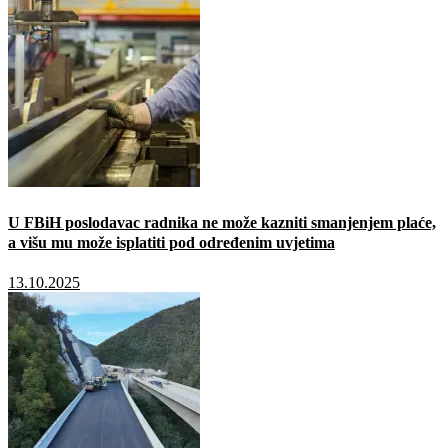
U FBiH poslodavac radnika ne može kazniti smanjenjem plaće,
a višu mu može isplatiti pod određenim uvjetima
13.10.2025