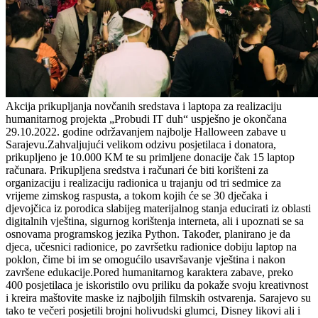
Akcija prikupljanja novčanih sredstava i laptopa za realizaciju
humanitarnog projekta „Probudi IT duh“ uspješno je okončana
29.10.2022. godine održavanjem najbolje Halloween zabave u
Sarajevu.Zahvaljujući velikom odzivu posjetilaca i donatora,
prikupljeno je 10.000 KM te su primljene donacije čak 15 laptop
računara. Prikupljena sredstva i računari će biti korišteni za
organizaciju i realizaciju radionica u trajanju od tri sedmice za
vrijeme zimskog raspusta, a tokom kojih će se 30 dječaka i
djevojčica iz porodica slabijeg materijalnog stanja educirati iz oblasti
digitalnih vještina, sigurnog korištenja interneta, ali i upoznati se sa
osnovama programskog jezika Python. Također, planirano je da
djeca, učesnici radionice, po završetku radionice dobiju laptop na
poklon, čime bi im se omogućilo usavršavanje vještina i nakon
završene edukacije.Pored humanitarnog karaktera zabave, preko
400 posjetilaca je iskoristilo ovu priliku da pokaže svoju kreativnost
i kreira maštovite maske iz najboljih filmskih ostvarenja. Sarajevo su
tako te večeri posjetili brojni holivudski glumci, Disney likovi ali i