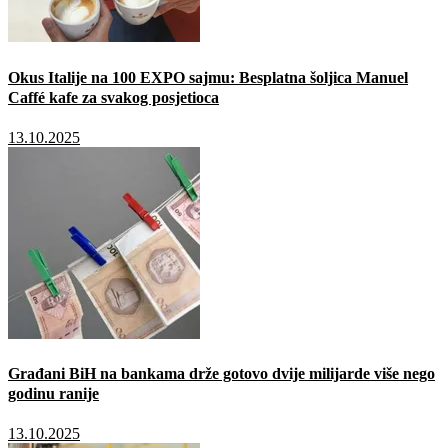
Okus Italije na 100 EXPO sajmu: Besplatna šoljica Manuel
Caffé kafe za svakog posjetioca
13.10.2025
Građani BiH na bankama drže gotovo dvije milijarde više nego
godinu ranije
13.10.2025