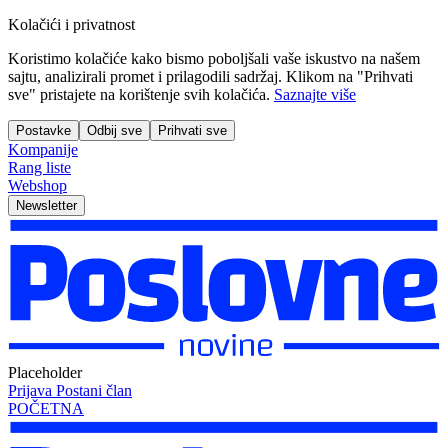
Kolačići i privatnost
Koristimo kolačiće kako bismo poboljšali vaše iskustvo na našem
sajtu, analizirali promet i prilagodili sadržaj. Klikom na "Prihvati
sve" pristajete na korištenje svih kolačića.
Saznajte više
Postavke
Odbij sve
Prihvati sve
Kompanije
Rang liste
Webshop
Newsletter
Placeholder
Prijava
Postani član
POČETNA