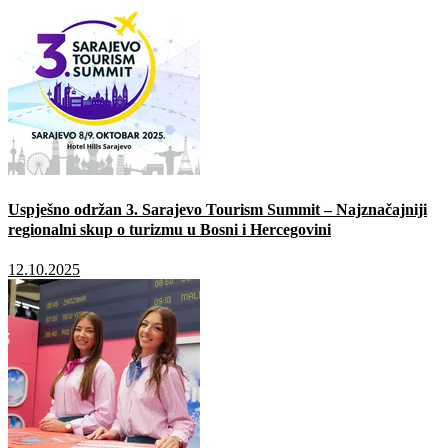
Uspješno održan 3. Sarajevo Tourism Summit – Najznačajniji
regionalni skup o turizmu u Bosni i Hercegovini
12.10.2025