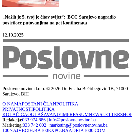
„Naših je 5, tvoj je čitav svijet“: BCC Sarajevo nagradio
posjetioce putovanjima na pet kontinenata
12.10.2025
Poslovne novine d.o.o. © 2026 Dr. Fetaha Bećirbegović 1B, 71000
Sarajevo, BiH
O NAMA
POSTANI ČLAN
POLITIKA
PRIVATNOSTI
POLITIKA
KOLAČIĆA
OGLAŠAVANJE
IMPRESSUM
NEWSLETTER
SHO
Redakcija:
033 974 886
|
info@poslovnenovine.ba
Marketing:
033 742 002
|
marketing@poslovnenovine.ba
100NAJVECIH.BA
100EXPO.BA
ADRIA1000.COM