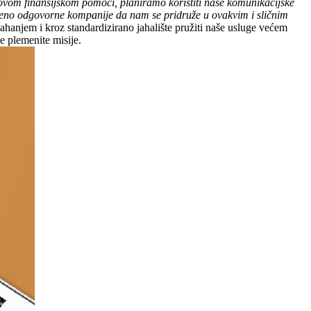
ovom finansijskom pomoći, planiramo koristiti naše komunikacijske
štveno odgovorne kompanije da nam se pridruže u ovakvim i sličnim
 jahanjem i kroz standardizirano jahalište pružiti naše usluge većem
e plemenite misije.