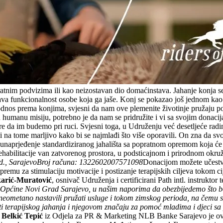
 ratnim podvizima ili kao neizostavan dio domaćinstava. Jahanje konja se 
ćava funkcionalnost osobe koja ga jaše. Konj se pokazao još jednom kao
dnos prema konjima, svjesni da nam ove plemenite životinje pružaju p
voju humanu misiju, potrebno je da nam se pridružite i vi sa svojim don
e da im budemo pri ruci. Svjesni toga, u Udruženju već desetljeće radim
 radi na tome marljivo kako bi se najmlađi što više oporavili. On zna da
 unaprjeđenje standardiziranog jahališta sa popratnom opremom koja će 
 rehabilitacije van zatvorenog prostora, u podsticajnom i prirodnom okr
., Sarajevo
Broj računa: 1322602007571098
Donacijom možete učestvov
emu za stimulaciju motivacije i postizanje terapijskih ciljeva tokom cije
arić-Muratović
, osnivač Udruženja i certificirani Path intl. instruktor
d Općine Novi Grad Sarajevo, u našim naporima da obezbijedemo što bo
neometano nastavili pružati usluge i tokom zimskog perioda, na čemu 
ti terapijskog jahanja i njegovom značaju za pomoć mladima i djeci sa
 Belkić Tepić
iz Odjela za PR & Marketing NLB Banke Sarajevo je ov