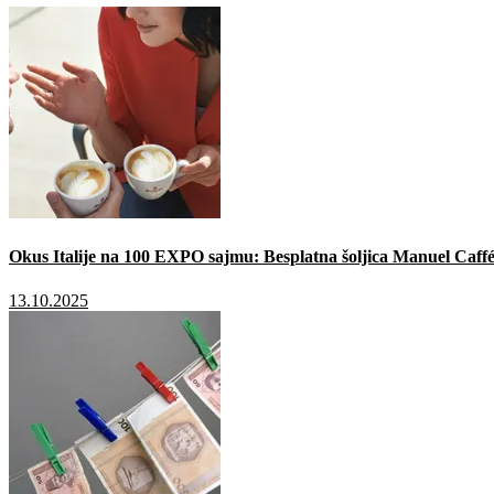
Okus Italije na 100 EXPO sajmu: Besplatna šoljica Manuel Caffé
13.10.2025