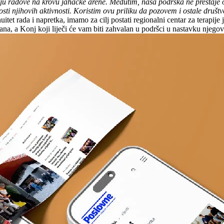
ju radove na krovu jahačke arene. Međutim, naša podrška ne prestaje 
osti njihovih aktivnosti. Koristim ovu priliku da pozovem i ostale dru
itet rada i napretka, imamo za cilj postati regionalni centar za terapije
ana, a Konj koji liječi će vam biti zahvalan u podršci u nastavku njegov