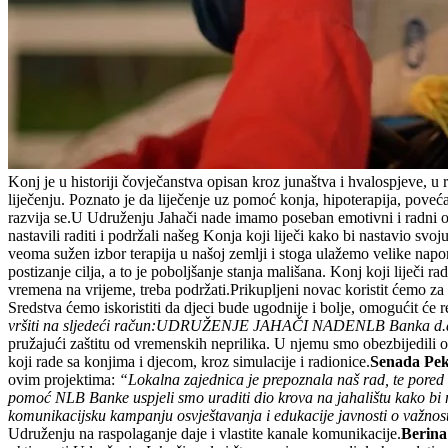
Konj je u historiji čovječanstva opisan kroz junaštva i hvalospjeve, u
liječenju. Poznato je da liječenje uz pomoć konja, hipoterapija, pove
razvija se.U Udruženju Jahači nade imamo poseban emotivni i radni o
nastavili raditi i podržali našeg Konja koji liječi kako bi nastavio s
veoma sužen izbor terapija u našoj zemlji i stoga ulažemo velike napor
postizanje cilja, a to je poboljšanje stanja mališana. Konj koji liječi
vremena na vrijeme, treba podržati.Prikupljeni novac koristit ćemo za
Sredstva ćemo iskoristiti da djeci bude ugodnije i bolje, omogućit će
vršiti na sljedeći račun:
UDRUŽENJE JAHAČI NADE
NLB Banka d.d
pružajući zaštitu od vremenskih neprilika. U njemu smo obezbijedili opr
koji rade sa konjima i djecom, kroz simulacije i radionice.
Senada Pek
ovim projektima:
“Lokalna zajednica je prepoznala naš rad, te pore
pomoć NLB Banke uspjeli smo uraditi dio krova na jahalištu kako bi 
komunikacijsku kampanju osvještavanja i edukacije javnosti o važnos
Udruženju na raspolaganje daje i vlastite kanale komunikacije.
Berina