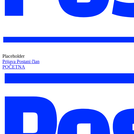
Placeholder
Prijava
Postani član
POČETNA