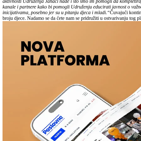
aktivnosti Udruženja Jahači nade i što smo im pomogli da kompletira
kanale i partnere kako bi pomogli Udruženju educirati javnost o važn
inicijativama, posebno jer su u pitanju djeca i mladi.“
Čuvajući kontinu
broju djece. Nadamo se da ćete nam se pridružiti u ostvarivanju tog pl