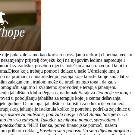
nije pokazalo samo kao korisno u osvajanju teritorija i brzina, već i u
 nezamjenjiv prijatelj čovjeku koji na njegovim leđima napreduje i
omoć bez zadrške, posebno djeci s poteškoćama u razvoju. Da bi to
acijama.Djeca koja trebaju pomoć i dolaze u naše Udruženje imaju
o na promociji i unaprjeđenju terapija koje koriste konje kao alat za
 svojim zalaganjem i trudom može da uradi mnogo toga i da ga, s
omogućiti sigurno i kvalitetno sprovođenje terapija jahanjem.
uženju jahališta u klubu Pegasos, nadomak Sarajeva.
Donacije se mogu
ati u poboljšanju jahališta za terapije koje je centar dešavanja,
le godine. Osim toga, jahalište se koristi i za edukacije volontera
 terapijskog jahanja je istaknula koliko je potrebna podrška zajednice u
lje uslove za mališane, podržala nas je i NLB Banka Sarajevo. Uz
smo im vrlo zahvalni. Također, uz njihovu pomoć, sprovodimo i
 poteškoćama.’’
NLB Banka, pored financijske pomoći, našem
om prilikom rekla:
„Posebno smo ponosni što smo dijelom projekta i