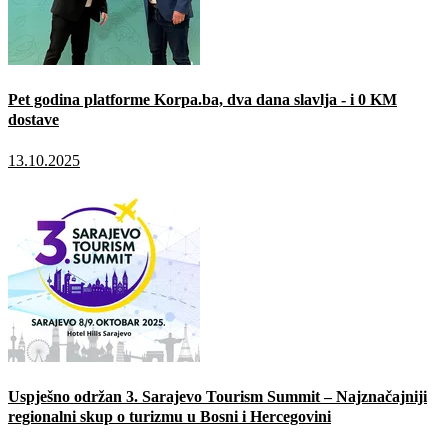
Pet godina platforme Korpa.ba, dva dana slavlja - i 0 KM
dostave
13.10.2025
Uspješno održan 3. Sarajevo Tourism Summit – Najznačajniji
regionalni skup o turizmu u Bosni i Hercegovini