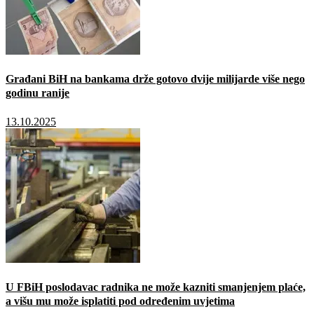
Građani BiH na bankama drže gotovo dvije milijarde više nego
godinu ranije
13.10.2025
U FBiH poslodavac radnika ne može kazniti smanjenjem plaće,
a višu mu može isplatiti pod određenim uvjetima