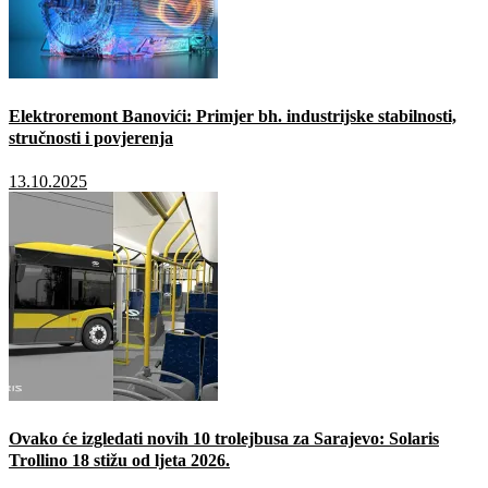
Elektroremont Banovići: Primjer bh. industrijske stabilnosti,
stručnosti i povjerenja
13.10.2025
Ovako će izgledati novih 10 trolejbusa za Sarajevo: Solaris
Trollino 18 stižu od ljeta 2026.