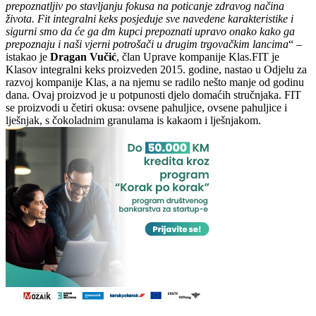
prepoznatljiv po stavljanju fokusa na poticanje zdravog načina
života. Fit integralni keks posjeduje sve navedene karakteristike i
sigurni smo da će ga dm kupci prepoznati upravo onako kako ga
prepoznaju i naši vjerni potrošači u drugim trgovačkim lancima
“ –
istakao je
Dragan Vučić
, član Uprave kompanije Klas.FIT je
Klasov integralni keks proizveden 2015. godine, nastao u Odjelu za
razvoj kompanije Klas, a na njemu se radilo nešto manje od godinu
dana. Ovaj proizvod je u potpunosti djelo domaćih stručnjaka. FIT
se proizvodi u četiri okusa: ovsene pahuljice, ovsene pahuljice i
lješnjak, s čokoladnim granulama is kakaom i lješnjakom.