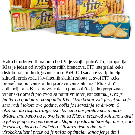
Kako bi odgovorili na potrebe i želje svojih potrošača, kompanija
Klas je jedan od svojih poznatijih brendova, FIT integralni keks,
distribuirala u dm trgovine širom BiH. Od sada će svi ljubitelji
zdravih proizvoda i kvalitetnih slatkih zalogaja, svoj FIT keks
pronaći na policama u dm prodavnicama ali i na "Moja dm"
aplikaciji, a iz Klasa navode da su ponosni što je dm prepoznao
vrhunski domaći proizvod sa nutritivnim vrijednostima.
„Ovo je
jubilarna godina za kompaniju Klas i kao krunu svih projekata koje
smo radili tokom ove godine, došla je i saradnja sa dm-om. S
obzirom na rasprostranjenost i količinu dm prodavnica u našoj
državi, smatramo da je ovo bitno za Klas, a proizvod koji smo stavili
u fokus je upravo onaj koji se uklapa u poslovnu filozofiju dm-a, a to
je zdravo, ukusno i kvalitetno. Ulistavanjem u dm, naš
visokokvalitetni proizvod je našao optimalan lanac jer je dm i