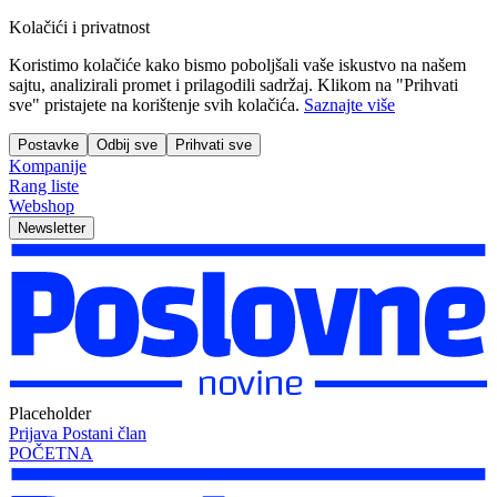
Kolačići i privatnost
Koristimo kolačiće kako bismo poboljšali vaše iskustvo na našem
sajtu, analizirali promet i prilagodili sadržaj. Klikom na "Prihvati
sve" pristajete na korištenje svih kolačića.
Saznajte više
Postavke
Odbij sve
Prihvati sve
Kompanije
Rang liste
Webshop
Newsletter
Placeholder
Prijava
Postani član
POČETNA