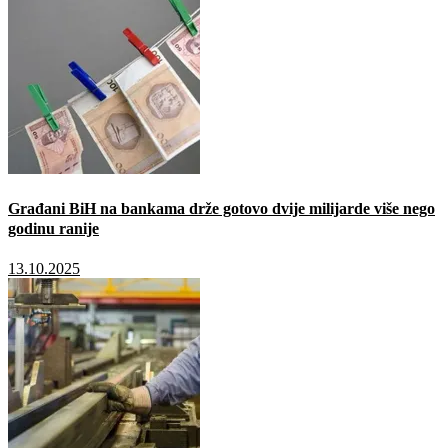
Građani BiH na bankama drže gotovo dvije milijarde više nego
godinu ranije
13.10.2025