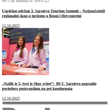
Uspješno održan 3. Sarajevo Tourism Summit – Najznačajniji
regionalni skup o turizmu u Bosni i Hercegovini
12.10.2025
„Naših je 5, tvoj je čitav svijet“: BCC Sarajevo nagradio
posjetioce putovanjima na pet kontinenata
12.10.2025