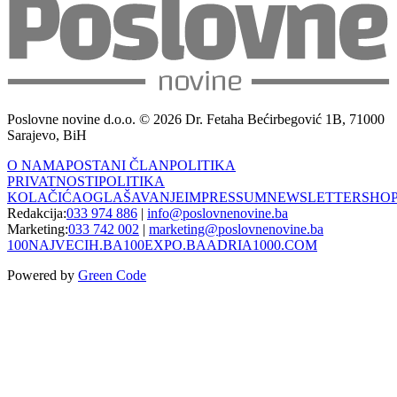
Poslovne novine d.o.o. © 2026 Dr. Fetaha Bećirbegović 1B, 71000
Sarajevo, BiH
O NAMA
POSTANI ČLAN
POLITIKA
PRIVATNOSTI
POLITIKA
KOLAČIĆA
OGLAŠAVANJE
IMPRESSUM
NEWSLETTER
SHO
Redakcija:
033 974 886
|
info@poslovnenovine.ba
Marketing:
033 742 002
|
marketing@poslovnenovine.ba
100NAJVECIH.BA
100EXPO.BA
ADRIA1000.COM
Powered by
Green Code