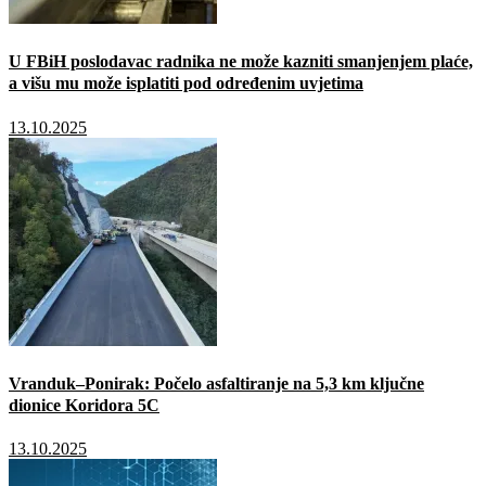
U FBiH poslodavac radnika ne može kazniti smanjenjem plaće,
a višu mu može isplatiti pod određenim uvjetima
13.10.2025
Vranduk–Ponirak: Počelo asfaltiranje na 5,3 km ključne
dionice Koridora 5C
13.10.2025