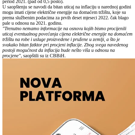
period 2021. (pad od 0,5 posto).
U saopštenju se navodi da bitan uticaj na inflaciju u narednoj godini
mogu imati cijene električne energije na domaćem tržištu, koje su
prema službenim podacima za prvih deset mjeseci 2022. čak blago
pale u odnosu na 2021. godinu.
"Trenutno nemamo informacije na osnovu kojih bismo procijenili
uticaj eventualnog povećanja cijena električne energije na domaćem
tržištu na robe i usluge proizvedene i pružene u zemlji, a što je
svakako bitan fatktor pri procjeni inflacije. Zbog svega navedenog
postoji mogućnost da inflacija bude nešto viša u odnosu na
procjene"
, saopštili su iz CBBiH.