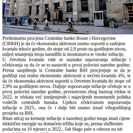
Preliminarna procjena Centralne banke Bosne i Hercegovine
(CBBiH) je da će ekonomska aktivnost znatno usporiti u zadnjem
kvartalu tekuće godine, do stope od 2,9 posto na godišnjem nivou,
usljed smanjenja broja narudžbi iz inostranstva te visoke inflacije.
U četvrtom kvartalu vide se naznake usporavanja inflacije i
očekivanja su da će se to nastaviti u prvoj polovini naredne godine.
Prema saopštenju iz Centralne banke BiH procjenjuje se da je
godišnji rast realne ekonomske aktivnosti u trećem kvartalu 4%, te
da će ekonomska aktivnost usporiti u četvrtom kvartalu do stope od
2,9% na godišnjem nivou. Daljnje usporavanje inflacije očekuje se u
prvoj polovini naredne godine, prvenstveno zbog baznog efekta iz
2022. te efekata već izmijenjenih i najavljenih monetarnih politika
vodećih centralnih banaka. Uprkos očekivanom usporavanju
inflacije u 2023., ona će i dalje biti znatno iznad višegodišnjeg
prosjeka za BiH.
Bitan uticaj na kretanje inflacije u narednoj godini mogu imati cijene
električne energije na domaćem tržištu koje su, prema službenim
podacima za 10 mjeseci u 2022., čak blago pale u odnosu na isti