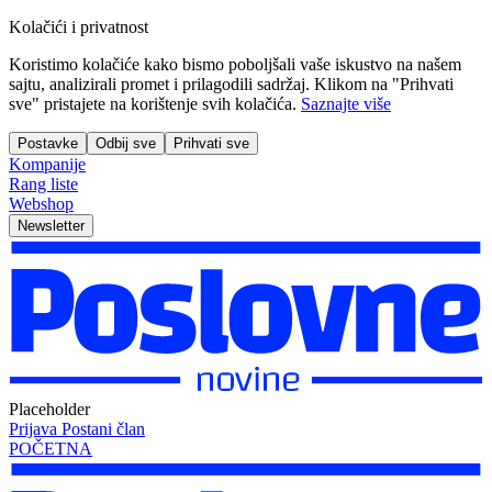
Kolačići i privatnost
Koristimo kolačiće kako bismo poboljšali vaše iskustvo na našem
sajtu, analizirali promet i prilagodili sadržaj. Klikom na "Prihvati
sve" pristajete na korištenje svih kolačića.
Saznajte više
Postavke
Odbij sve
Prihvati sve
Kompanije
Rang liste
Webshop
Newsletter
Placeholder
Prijava
Postani član
POČETNA