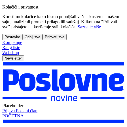
Kolačići i privatnost
Koristimo kolačiće kako bismo poboljšali vaše iskustvo na našem
sajtu, analizirali promet i prilagodili sadržaj. Klikom na "Prihvati
sve" pristajete na korištenje svih kolačića.
Saznajte više
Postavke
Odbij sve
Prihvati sve
Kompanije
Rang liste
Webshop
Newsletter
Placeholder
Prijava
Postani član
POČETNA