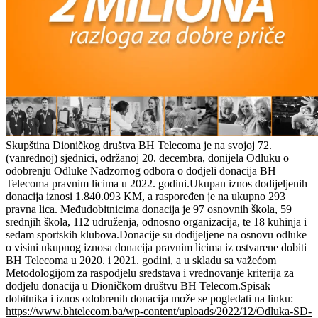
Skupština Dioničkog društva BH Telecoma je na svojoj 72.
(vanrednoj) sjednici, održanoj 20. decembra, donijela Odluku o
odobrenju Odluke Nadzornog odbora o dodjeli donacija BH
Telecoma pravnim licima u 2022. godini.Ukupan iznos dodijeljenih
donacija iznosi 1.840.093 KM, a raspoređen je na ukupno 293
pravna lica. Međudobitnicima donacija je 97 osnovnih škola, 59
srednjih škola, 112 udruženja, odnosno organizacija, te 18 kuhinja i
sedam sportskih klubova.Donacije su dodijeljene na osnovu odluke
o visini ukupnog iznosa donacija pravnim licima iz ostvarene dobiti
BH Telecoma u 2020. i 2021. godini, a u skladu sa važećom
Metodologijom za raspodjelu sredstava i vrednovanje kriterija za
dodjelu donacija u Dioničkom društvu BH Telecom.Spisak
dobitnika i iznos odobrenih donacija može se pogledati na linku:
https://www.bhtelecom.ba/wp-content/uploads/2022/12/Odluka-SD-