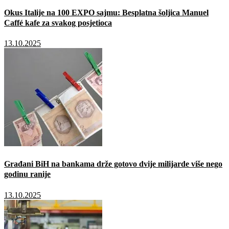
Okus Italije na 100 EXPO sajmu: Besplatna šoljica Manuel
Caffé kafe za svakog posjetioca
13.10.2025
Građani BiH na bankama drže gotovo dvije milijarde više nego
godinu ranije
13.10.2025