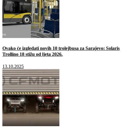
Ovako će izgledati novih 10 trolejbusa za Sarajevo: Solaris
Trollino 18 stižu od ljeta 2026.
13.10.2025