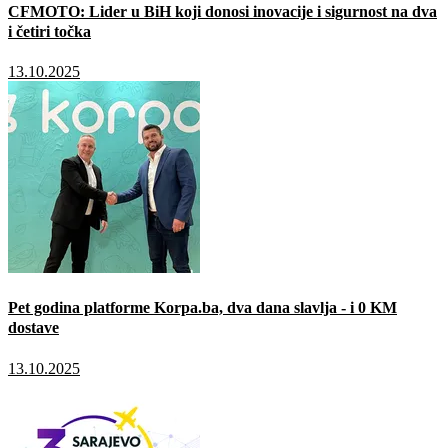
CFMOTO: Lider u BiH koji donosi inovacije i sigurnost na dva
i četiri točka
13.10.2025
Pet godina platforme Korpa.ba, dva dana slavlja - i 0 KM
dostave
13.10.2025