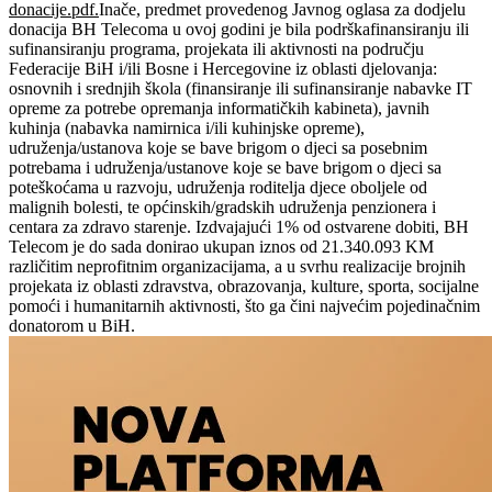
donacije.pdf.
Inače, predmet provedenog Javnog oglasa za dodjelu
donacija BH Telecoma u ovoj godini je bila podrškafinansiranju ili
sufinansiranju programa, projekata ili aktivnosti na području
Federacije BiH i/ili Bosne i Hercegovine iz oblasti djelovanja:
osnovnih i srednjih škola (finansiranje ili sufinansiranje nabavke IT
opreme za potrebe opremanja informatičkih kabineta), javnih
kuhinja (nabavka namirnica i/ili kuhinjske opreme),
udruženja/ustanova koje se bave brigom o djeci sa posebnim
potrebama i udruženja/ustanove koje se bave brigom o djeci sa
poteškoćama u razvoju, udruženja roditelja djece oboljele od
malignih bolesti, te općinskih/gradskih udruženja penzionera i
centara za zdravo starenje. Izdvajajući 1% od ostvarene dobiti, BH
Telecom je do sada donirao ukupan iznos od 21.340.093 KM
različitim neprofitnim organizacijama, a u svrhu realizacije brojnih
projekata iz oblasti zdravstva, obrazovanja, kulture, sporta, socijalne
pomoći i humanitarnih aktivnosti, što ga čini najvećim pojedinačnim
donatorom u BiH.