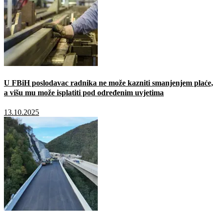
U FBiH poslodavac radnika ne može kazniti smanjenjem plaće,
a višu mu može isplatiti pod određenim uvjetima
13.10.2025