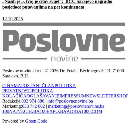
„Naših je 5, tvoj je čitav svijet“: BCC Sarajevo nagradio
posjetioce putovanjima na pet kontinenata
12.10.2025
Poslovne novine d.o.o. © 2026 Dr. Fetaha Bećirbegović 1B, 71000
Sarajevo, BiH
O NAMA
POSTANI ČLAN
POLITIKA
PRIVATNOSTI
POLITIKA
KOLAČIĆA
OGLAŠAVANJE
IMPRESSUM
NEWSLETTER
SHO
Redakcija:
033 974 886
|
info@poslovnenovine.ba
Marketing:
033 742 002
|
marketing@poslovnenovine.ba
100NAJVECIH.BA
100EXPO.BA
ADRIA1000.COM
Powered by
Green Code