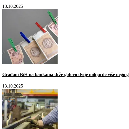
13.10.2025
Građani BiH na bankama drže gotovo dvije milijarde više nego g
13.10.2025