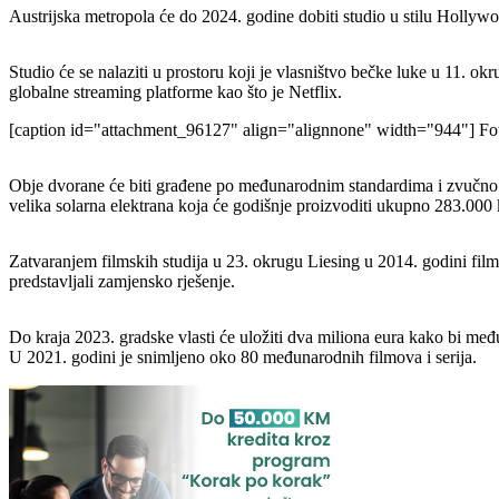
Austrijska metropola će do 2024. godine dobiti studio u stilu Hollyw
Studio će se nalaziti u prostoru koji je vlasništvo bečke luke u 11. ok
globalne streaming platforme kao što je Netflix.
[caption id="attachment_96127" align="alignnone" width="944"]
Fot
Obje dvorane će biti građene po međunarodnim standardima i zvučno izo
velika solarna elektrana koja će godišnje proizvoditi ukupno 283.000 
Zatvaranjem filmskih studija u 23. okrugu Liesing u 2014. godini films
predstavljali zamjensko rješenje.
Do kraja 2023. gradske vlasti će uložiti dva miliona eura kako bi među
U 2021. godini je snimljeno oko 80 međunarodnih filmova i serija.