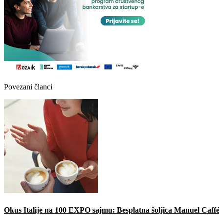
Povezani članci
Okus Italije na 100 EXPO sajmu: Besplatna šoljica Manuel Caffé