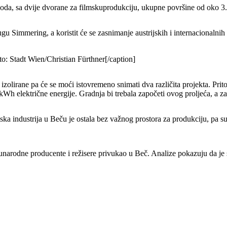
ooda, sa dvije dvorane za filmskuprodukciju, ukupne površine od oko 3
rugu Simmering, a koristit će se zasnimanje austrijskih i internacionalnih
o: Stadt Wien/Christian Fürthner[/caption]
lirane pa će se moći istovremeno snimati dva različita projekta. Pritom
kWh električne energije. Gradnja bi trebala započeti ovog proljeća, a z
ka industrija u Beču je ostala bez važnog prostora za produkciju, pa su p
narodne producente i režisere privukao u Beč. Analize pokazuju da je sv