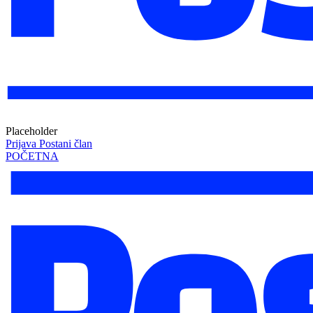
Placeholder
Prijava
Postani član
POČETNA