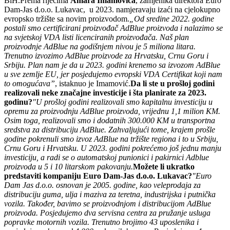
BiH.Prema riječima
Amara Imamovića
, zamjenika direktora Euro
Dam-Jas d.o.o. Lukavac, u 2023. namjeravaju izaći na cjelokupno
evropsko tržište sa novim proizvodom.
„Od sredine 2022. godine
postali smo certificirani proizvođač AdBlue proizvoda i nalazimo se
na svjetskoj VDA listi licenciranih proizvođača. Naš plan
proizvodnje AdBlue na godišnjem nivou je 5 miliona litara.
Trenutno izvozimo AdBlue proizvode za Hrvatsku, Crnu Goru i
Srbiju. Plan nam je da u 2023. godini krenemo sa izvozom AdBlue
u sve zemlje EU, jer posjedujemo evropski VDA Certifikat koji nam
to omogućava”
, istaknuo je Imamović.
Da li ste u prošloj godini
realizovali neke značajne investicije i šta planirate za 2023.
godinu?
"U prošloj godini realizovali smo kapitalnu investiciju u
opremu za proizvodnju AdBlue proizvoda, vrijednu 1,1 milion KM.
Osim toga, realizovali smo i dodatnih 300.000 KM u transportna
sredstva za distribuciju AdBlue. Zahvaljujući tome, krajem prošle
godine pokrenuli smo izvoz AdBlue na tržište regiona i to u Srbiju,
Crnu Goru i Hrvatsku. U 2023. godini pokrećemo još jednu manju
investiciju, a radi se o automatskoj punionici i pakirnici Adblue
proizvoda u 5 i 10 litarskom pakovanju.
Možete li ukratko
predstaviti kompaniju Euro Dam-Jas d.o.o. Lukavac?
"Euro
Dam Jas d.o.o. osnovan je 2005. godine, kao veleprodaja za
distribuciju guma, ulja i maziva za teretna, industrijska i putnička
vozila. Također, bavimo se proizvodnjom i distribucijom AdBlue
proizvoda. Posjedujemo dva servisna centra za pružanje usluga
popravke motornih vozila. Trenutno brojimo 43 uposlenika i