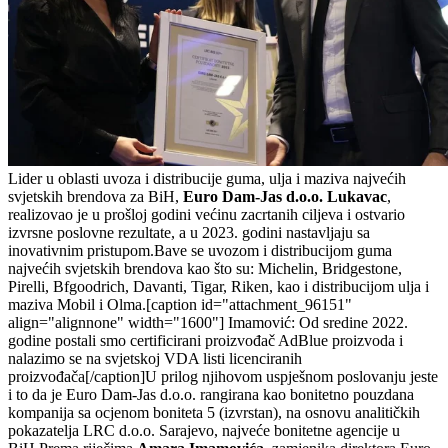
Lider u oblasti uvoza i distribucije guma, ulja i maziva najvećih
svjetskih brendova za BiH,
Euro Dam-Jas d.o.o. Lukavac
,
realizovao je u prošloj godini većinu zacrtanih ciljeva i ostvario
izvrsne poslovne rezultate, a u 2023. godini nastavljaju sa
inovativnim pristupom.Bave se uvozom i distribucijom guma
najvećih svjetskih brendova kao što su: Michelin, Bridgestone,
Pirelli, Bfgoodrich, Davanti, Tigar, Riken, kao i distribucijom ulja i
maziva Mobil i Olma.[caption id="attachment_96151"
align="alignnone" width="1600"]
Imamović: Od sredine 2022.
godine postali smo certificirani proizvođač AdBlue proizvoda i
nalazimo se na svjetskoj VDA listi licenciranih
proizvođača[/caption]U prilog njihovom uspješnom poslovanju jeste
i to da je Euro Dam-Jas d.o.o. rangirana kao bonitetno pouzdana
kompanija sa ocjenom boniteta 5 (izvrstan), na osnovu analitičkih
pokazatelja LRC d.o.o. Sarajevo, najveće bonitetne agencije u