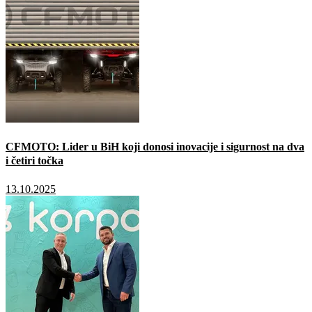
CFMOTO: Lider u BiH koji donosi inovacije i sigurnost na dva
i četiri točka
13.10.2025