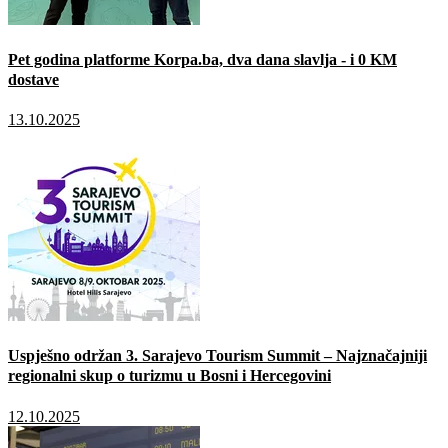
Pet godina platforme Korpa.ba, dva dana slavlja - i 0 KM
dostave
13.10.2025
Uspješno održan 3. Sarajevo Tourism Summit – Najznačajniji
regionalni skup o turizmu u Bosni i Hercegovini
12.10.2025