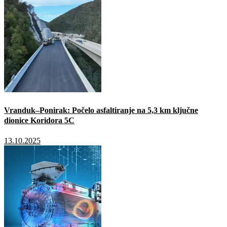
Vranduk–Ponirak: Počelo asfaltiranje na 5,3 km ključne
dionice Koridora 5C
13.10.2025