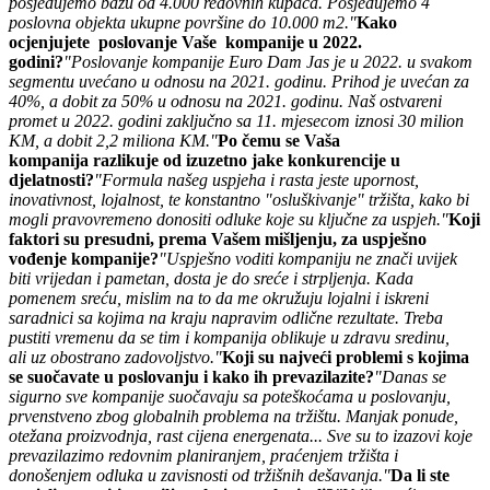
posjedujemo bazu od 4.000 redovnih kupaca. Posjedujemo 4
poslovna objekta ukupne površine do 10.000 m2."
Kako
ocjenjujete poslovanje Vaše kompanije u 2022.
godini?
"Poslovanje kompanije Euro Dam Jas je u 2022. u svakom
segmentu uvećano u odnosu na 2021. godinu. Prihod je uvećan za
40%, a dobit za 50% u odnosu na 2021. godinu. Naš ostvareni
promet u 2022. godini zaključno sa 11. mjesecom iznosi 30 milion
KM, a dobit 2,2 miliona KM."
Po čemu se Vaša
kompanija razlikuje od izuzetno jake konkurencije u
djelatnosti?
"Formula našeg uspjeha i rasta jeste upornost,
inovativnost, lojalnost, te konstantno "osluškivanje" tržišta, kako bi
mogli pravovremeno donositi odluke koje su ključne za uspjeh."
Koji
faktori su presudni, prema Vašem mišljenju, za uspješno
vođenje kompanije?
"Uspješno voditi kompaniju ne znači uvijek
biti vrijedan i pametan, dosta je do sreće i strpljenja. Kada
pomenem sreću, mislim na to da me okružuju lojalni i iskreni
saradnici sa kojima na kraju napravim odlične rezultate. Treba
pustiti vremenu da se tim i kompanija oblikuje u zdravu sredinu,
ali uz obostrano zadovoljstvo."
Koji su najveći problemi s kojima
se suočavate u poslovanju i kako ih prevazilazite?
"Danas se
sigurno sve kompanije suočavaju sa poteškoćama u poslovanju,
prvenstveno zbog globalnih problema na tržištu. Manjak ponude,
otežana proizvodnja, rast cijena energenata... Sve su to izazovi koje
prevazilazimo redovnim planiranjem, praćenjem tržišta i
donošenjem odluka u zavisnosti od tržišnih dešavanja."
Da li ste