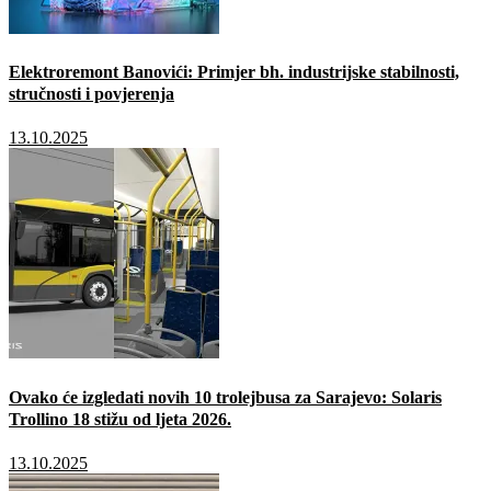
Elektroremont Banovići: Primjer bh. industrijske stabilnosti,
stručnosti i povjerenja
13.10.2025
Ovako će izgledati novih 10 trolejbusa za Sarajevo: Solaris
Trollino 18 stižu od ljeta 2026.
13.10.2025