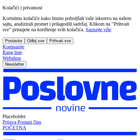
Kolačići i privatnost
Koristimo kolačiće kako bismo poboljšali vaše iskustvo na našem
sajtu, analizirali promet i prilagodili sadržaj. Klikom na "Prihvati
sve" pristajete na korištenje svih kolačića.
Saznajte više
Postavke
Odbij sve
Prihvati sve
Kompanije
Rang liste
Webshop
Newsletter
Placeholder
Prijava
Postani član
POČETNA