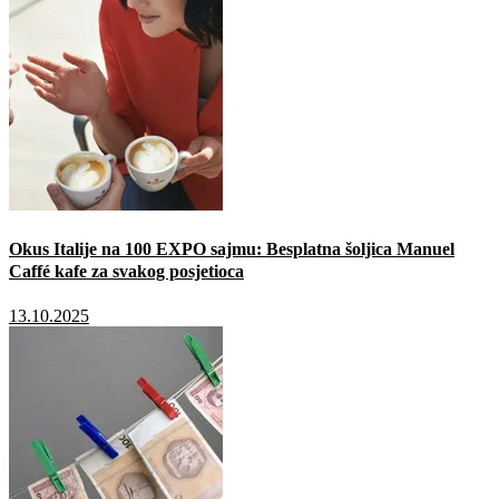
Okus Italije na 100 EXPO sajmu: Besplatna šoljica Manuel
Caffé kafe za svakog posjetioca
13.10.2025