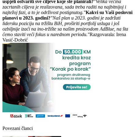
uspjeli ostvariti sve ciljeve koje ste planirali?
"Velika većina
zacrtanih ciljeva je realizovana, sada treba raditi na najbitnijoj i
najtežoj fazi, a to je održivost postignutog."
Kakvi su Vaši poslovni
planovi u 2023. godini?
"Naš plan u 2023. godini je zadržati
lidersku poziciju na tržištu BiH, proširiti portfolij usluga i još
ozbiljnije izaći na ino-tržište sa našim proizvodom AdBlue, na šta
ćemo staviti veći fokus u narednom periodu."
Razgovarala: Irena
Vasić-Dobrić
Povezani članci