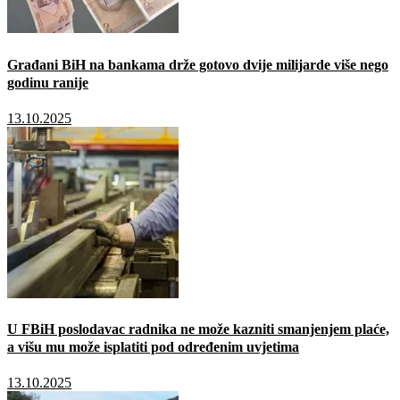
Građani BiH na bankama drže gotovo dvije milijarde više nego
godinu ranije
13.10.2025
U FBiH poslodavac radnika ne može kazniti smanjenjem plaće,
a višu mu može isplatiti pod određenim uvjetima
13.10.2025