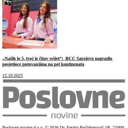
„Naših je 5, tvoj je čitav svijet“: BCC Sarajevo nagradio
posjetioce putovanjima na pet kontinenata
12.10.2025
Poslovne novine d.o.o. © 2026 Dr. Fetaha Bećirbegović 1B, 71000