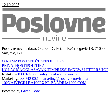
12.10.2025
Poslovne novine d.o.o. © 2026 Dr. Fetaha Bećirbegović 1B, 71000
Sarajevo, BiH
O NAMA
POSTANI ČLAN
POLITIKA
PRIVATNOSTI
POLITIKA
KOLAČIĆA
OGLAŠAVANJE
IMPRESSUM
NEWSLETTER
SHO
Redakcija:
033 974 886
|
info@poslovnenovine.ba
Marketing:
033 742 002
|
marketing@poslovnenovine.ba
100NAJVECIH.BA
100EXPO.BA
ADRIA1000.COM
Powered by
Green Code