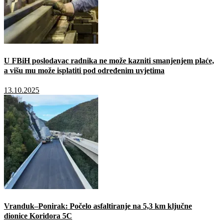
U FBiH poslodavac radnika ne može kazniti smanjenjem plaće,
a višu mu može isplatiti pod određenim uvjetima
13.10.2025
Vranduk–Ponirak: Počelo asfaltiranje na 5,3 km ključne
dionice Koridora 5C