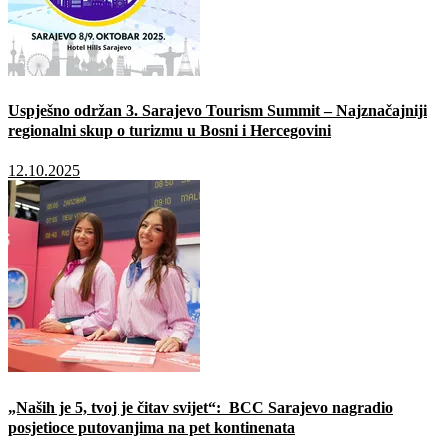
Uspješno održan 3. Sarajevo Tourism Summit – Najznačajniji
regionalni skup o turizmu u Bosni i Hercegovini
12.10.2025
„Naših je 5, tvoj je čitav svijet“: BCC Sarajevo nagradio
posjetioce putovanjima na pet kontinenata