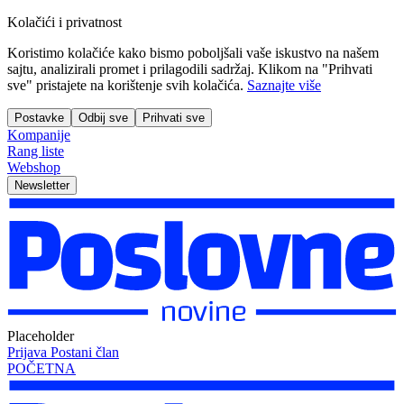
Kolačići i privatnost
Koristimo kolačiće kako bismo poboljšali vaše iskustvo na našem
sajtu, analizirali promet i prilagodili sadržaj. Klikom na "Prihvati
sve" pristajete na korištenje svih kolačića.
Saznajte više
Postavke
Odbij sve
Prihvati sve
Kompanije
Rang liste
Webshop
Newsletter
Placeholder
Prijava
Postani član
POČETNA