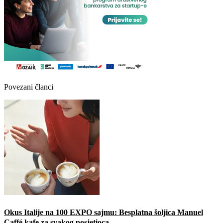
Povezani članci
Okus Italije na 100 EXPO sajmu: Besplatna šoljica Manuel
Caffé kafe za svakog posjetioca