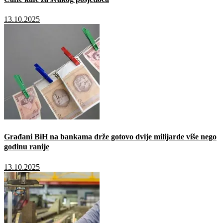
13.10.2025
Građani BiH na bankama drže gotovo dvije milijarde više nego
godinu ranije
13.10.2025