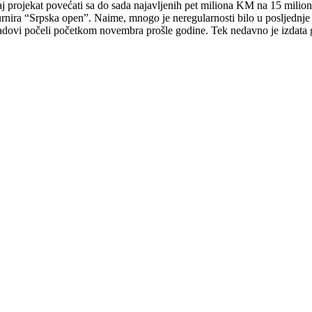
aj projekat povećati sa do sada najavljenih pet miliona KM na 15 mil
rnira “Srpska open”. Naime, mnogo je neregularnosti bilo u posljednje v
 radovi počeli početkom novembra prošle godine. Tek nedavno je izdat