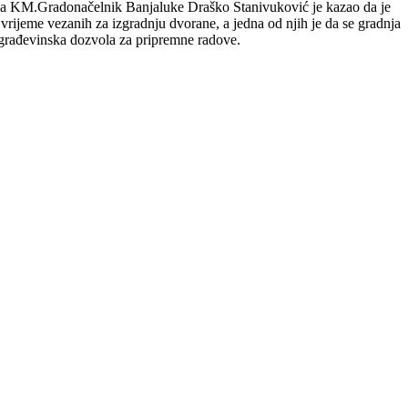
iona KM.Gradonačelnik Banjaluke Draško Stanivuković je kazao da je
rijeme vezanih za izgradnju dvorane, a jedna od njih je da se gradnja
a građevinska dozvola za pripremne radove.