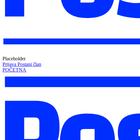
Placeholder
Prijava
Postani član
POČETNA