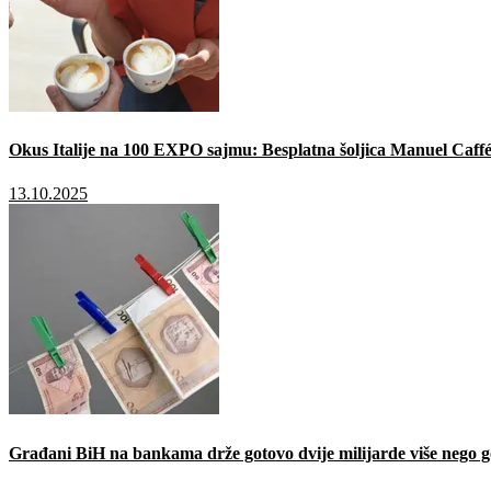
Okus Italije na 100 EXPO sajmu: Besplatna šoljica Manuel Caffé
13.10.2025
Građani BiH na bankama drže gotovo dvije milijarde više nego g