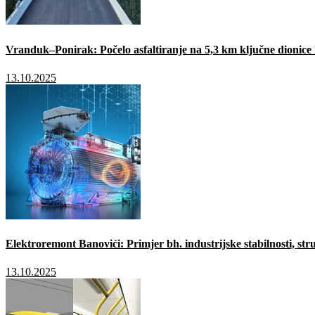
Vranduk–Ponirak: Počelo asfaltiranje na 5,3 km ključne dionic
13.10.2025
Elektroremont Banovići: Primjer bh. industrijske stabilnosti, stru
13.10.2025