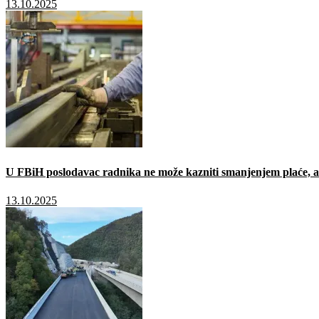
13.10.2025
U FBiH poslodavac radnika ne može kazniti smanjenjem plaće, a 
13.10.2025