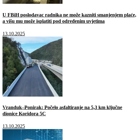
U FBiH poslodavac radnika ne može kazniti smanjenjem plaće,
a višu mu može isplatiti pod određenim uvjetima
13.10.2025
Vranduk–Ponirak: Počelo asfaltiranje na 5,3 km ključne
dionice Koridora 5C
13.10.2025