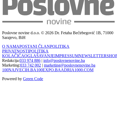
Poslovne novine d.o.o. © 2026 Dr. Fetaha Bećirbegović 1B, 71000
Sarajevo, BiH
O NAMA
POSTANI ČLAN
POLITIKA
PRIVATNOSTI
POLITIKA
KOLAČIĆA
OGLAŠAVANJE
IMPRESSUM
NEWSLETTER
SHO
Redakcija:
033 974 886
|
info@poslovnenovine.ba
Marketing:
033 742 002
|
marketing@poslovnenovine.ba
100NAJVECIH.BA
100EXPO.BA
ADRIA1000.COM
Powered by
Green Code