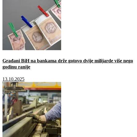
Građani BiH na bankama drže gotovo dvije milijarde više nego
godinu ranije
13.10.2025