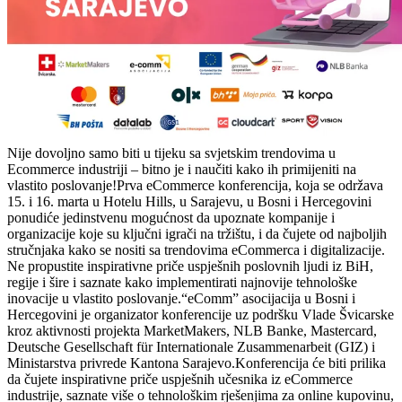
Nije dovoljno samo biti u tijeku sa svjetskim trendovima u
Ecommerce industriji – bitno je i naučiti kako ih primijeniti na
vlastito poslovanje!Prva eCommerce konferencija, koja se održava
15. i 16. marta u Hotelu Hills, u Sarajevu, u Bosni i Hercegovini
ponudiće jedinstvenu mogućnost da upoznate kompanije i
organizacije koje su ključni igrači na tržištu, i da čujete od najboljih
stručnjaka kako se nositi sa trendovima eCommerca i digitalizacije.
Ne propustite inspirativne priče uspješnih poslovnih ljudi iz BiH,
regije i šire i saznate kako implementirati najnovije tehnološke
inovacije u vlastito poslovanje.“eComm” asocijacija u Bosni i
Hercegovini je organizator konferencije uz podršku Vlade Švicarske
kroz aktivnosti projekta MarketMakers, NLB Banke, Mastercard,
Deutsche Gesellschaft für Internationale Zusammenarbeit (GIZ) i
Ministarstva privrede Kantona Sarajevo.Konferencija će biti prilika
da čujete inspirativne priče uspješnih učesnika iz eCommerce
industrije, saznate više o tehnološkim rješenjima za online kupovinu,