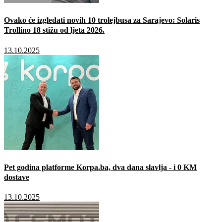
Ovako će izgledati novih 10 trolejbusa za Sarajevo: Solaris
Trollino 18 stižu od ljeta 2026.
13.10.2025
Pet godina platforme Korpa.ba, dva dana slavlja - i 0 KM
dostave
13.10.2025