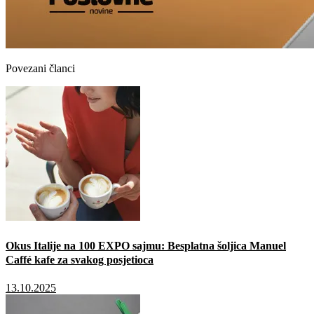
Povezani članci
Okus Italije na 100 EXPO sajmu: Besplatna šoljica Manuel
Caffé kafe za svakog posjetioca
13.10.2025