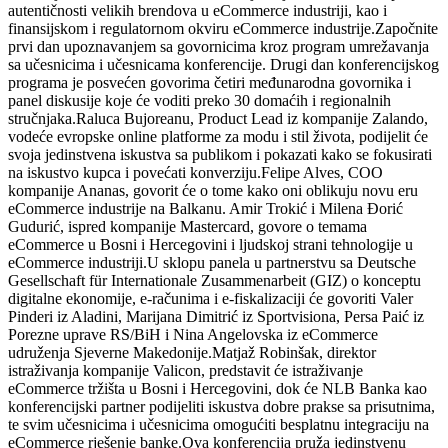
autentičnosti velikih brendova u eCommerce industriji, kao i
finansijskom i regulatornom okviru eCommerce industrije.Započnite
prvi dan upoznavanjem sa govornicima kroz program umrežavanja
sa učesnicima i učesnicama konferencije. Drugi dan konferencijskog
programa je posvećen govorima četiri međunarodna govornika i
panel diskusije koje će voditi preko 30 domaćih i regionalnih
stručnjaka.Raluca Bujoreanu, Product Lead iz kompanije Zalando,
vodeće evropske online platforme za modu i stil života, podijelit će
svoja jedinstvena iskustva sa publikom i pokazati kako se fokusirati
na iskustvo kupca i povećati konverziju.Felipe Alves, COO
kompanije Ananas, govorit će o tome kako oni oblikuju novu eru
eCommerce industrije na Balkanu. Amir Trokić i Milena Đorić
Gudurić, ispred kompanije Mastercard, govore o temama
eCommerce u Bosni i Hercegovini i ljudskoj strani tehnologije u
eCommerce industriji.U sklopu panela u partnerstvu sa Deutsche
Gesellschaft für Internationale Zusammenarbeit (GIZ) o konceptu
digitalne ekonomije, e-računima i e-fiskalizaciji će govoriti Valer
Pinderi iz Aladini, Marijana Dimitrić iz Sportvisiona, Persa Paić iz
Porezne uprave RS/BiH i Nina Angelovska iz eCommerce
udruženja Sjeverne Makedonije.Matjaž Robinšak, direktor
istraživanja kompanije Valicon, predstavit će istraživanje
eCommerce tržišta u Bosni i Hercegovini, dok će NLB Banka kao
konferencijski partner podijeliti iskustva dobre prakse sa prisutnima,
te svim učesnicima i učesnicima omogućiti besplatnu integraciju na
eCommerce rješenje banke.Ova konferencija pruža jedinstvenu