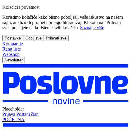
Kolačići i privatnost
Koristimo kolačiće kako bismo poboljšali vaše iskustvo na našem
sajtu, analizirali promet i prilagodili sadržaj. Klikom na "Prihvati
sve" pristajete na korištenje svih kolačića.
Saznajte više
Postavke
Odbij sve
Prihvati sve
Kompanije
Rang liste
Webshop
Newsletter
Placeholder
Prijava
Postani član
POČETNA