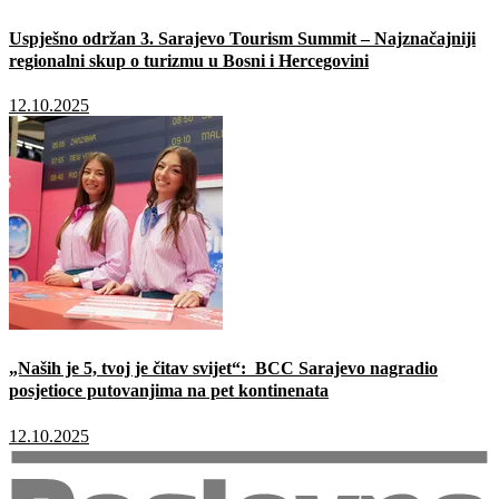
Uspješno održan 3. Sarajevo Tourism Summit – Najznačajniji
regionalni skup o turizmu u Bosni i Hercegovini
12.10.2025
„Naših je 5, tvoj je čitav svijet“: BCC Sarajevo nagradio
posjetioce putovanjima na pet kontinenata
12.10.2025