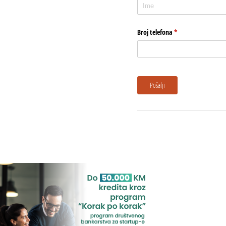
Broj telefona
(potreban upis)
*
Pošalji