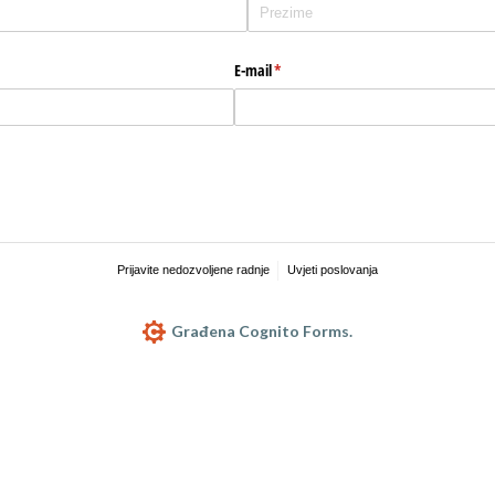
E-mail
(potreban upis)
*
Prijavite nedozvoljene radnje
Uvjeti poslovanja
Građena Cognito Forms.