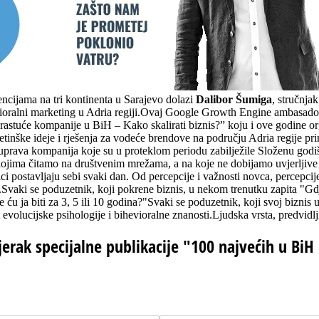
cijama na tri kontinenta u Sarajevo dolazi
Dalibor Šumiga
, stručnja
evioralni marketing u Adria regiji.Ovaj Google Growth Engine ambasado
stuće kompanije u BiH – Kako skalirati biznis?” koju i ove godine or
tinške ideje i rješenja za vodeće brendove na području Adria regije pr
ova uprava kompanija koje su u proteklom periodu zabilježile Složenu
o kojima čitamo na društvenim mrežama, a na koje ne dobijamo uvjerlj
 postavljaju sebi svaki dan. Od percepcije i važnosti novca, percepcij
i.Svaki se poduzetnik, koji pokrene biznis, u nekom trenutku zapita "Gd
e ću ja biti za 3, 5 ili 10 godina?"Svaki se poduzetnik, koji svoj biznis
et evolucijske psihologije i bihevioralne znanosti.Ljudska vrsta, predvid
jerak specijalne publikacije "100 najvećih u BiH