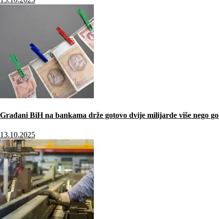
Građani BiH na bankama drže gotovo dvije milijarde više nego go
13.10.2025