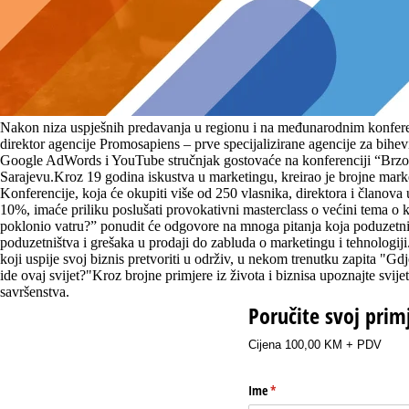
Nakon niza uspješnih predavanja u regionu i na međunarodnim konferen
direktor agencije Promosapiens – prve specijalizirane agencije za bih
Google AdWords i YouTube stručnjak gostovaće na konferenciji “Brzora
Sarajevu.Kroz 19 godina iskustva u marketingu, kreirao je brojne marke
Konferencije, koja će okupiti više od 250 vlasnika, direktora i član
10%, imaće priliku poslušati provokativni masterclass o većini tema 
poklonio vatru?” ponudit će odgovore na mnoga pitanja koja poduzetnici
poduzetništva i grešaka u prodaji do zabluda o marketingu i tehnologij
koji uspije svoj biznis pretvoriti u održiv, u nekom trenutku zapita "Gdj
ide ovaj svijet?"Kroz brojne primjere iz života i biznisa upoznajte svij
savršenstva.
Poručite svoj prim
Cijena 100,00 KM + PDV
Ime
(potreban upis)
*