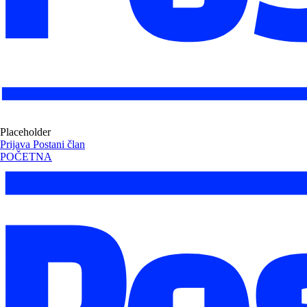
Placeholder
Prijava
Postani član
POČETNA