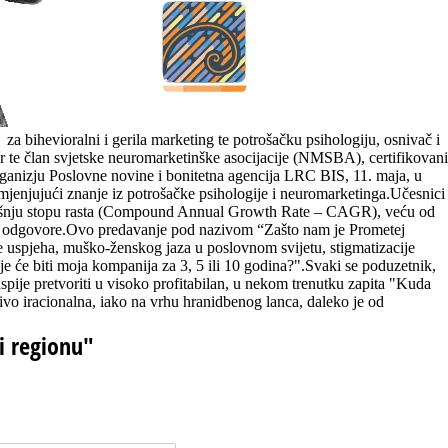
k za bihevioralni i gerila marketing te potrošačku psihologiju, osnivač i
r te član svjetske neuromarketinške asocijacije (NMSBA), certifikovani
ganizju Poslovne novine i bonitetna agencija LRC BIS, 11. maja, u
imjenjujući znanje iz potrošačke psihologije i neuromarketinga.Učesnici
 godišnju stopu rasta (Compound Annual Growth Rate – CAGR), veću od
ive odgovore.Ovo predavanje pod nazivom “Zašto nam je Prometej
e uspjeha, muško-ženskog jaza u poslovnom svijetu, stigmatizacije
je će biti moja kompanija za 3, 5 ili 10 godina?".Svaki se poduzetnik,
 uspije pretvoriti u visoko profitabilan, u nekom trenutku zapita "Kuda
ljivo iracionalna, iako na vrhu hranidbenog lanca, daleko je od
 i regionu"