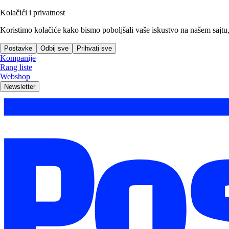
Kolačići i privatnost
Koristimo kolačiće kako bismo poboljšali vaše iskustvo na našem sajtu, a
Postavke
Odbij sve
Prihvati sve
Kompanije
Rang liste
Webshop
Newsletter