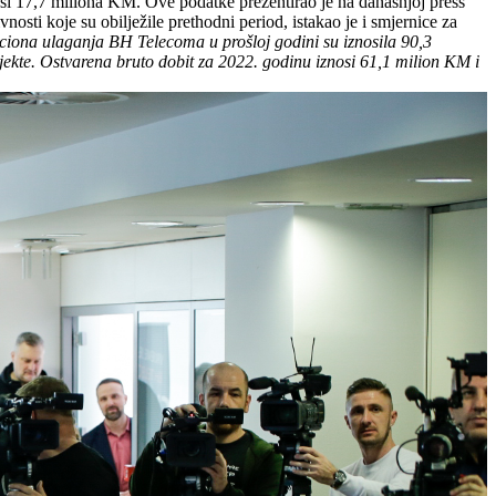
nosi 17,7 miliona KM. Ove podatke prezentirao je na današnjoj press
nosti koje su obilježile prethodni period, istakao je i smjernice za
ciona ulaganja BH Telecoma u prošloj godini su iznosila 90,3
jekte. Ostvarena bruto dobit za 2022. godinu iznosi 61,1 milion KM i