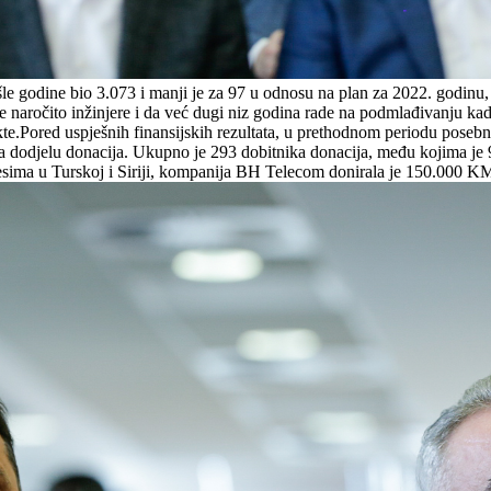
 godine bio 3.073 i manji je za 97 u odnosu na plan za 2022. godinu, t
naročito inžinjere i da već dugi niz godina rade na podmlađivanju kadra
e.Pored uspješnih finansijskih rezultata, u prethodnom periodu posebn
 dodjelu donacija. Ukupno je 293 dobitnika donacija, među kojima je 9
tresima u Turskoj i Siriji, kompanija BH Telecom donirala je 150.000