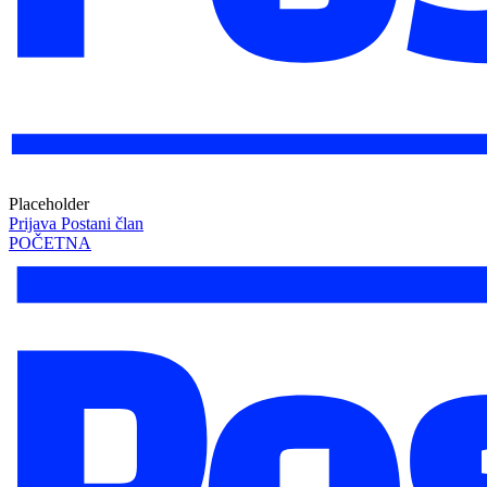
Placeholder
Prijava
Postani član
POČETNA