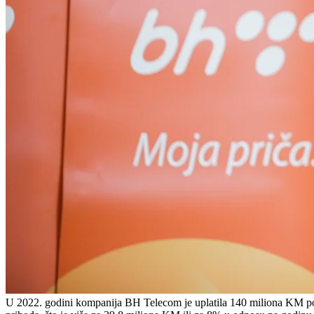
U 2022. godini kompanija BH Telecom je uplatila 140 miliona KM por