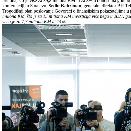
prihoda, što je više za 39,8 miliona KM ili za 8% u odnosu na godinu 
konferenciji, u Sarajevu,
Sedin Kahriman
, generalni direktor BH Tel
Trogodišnji plan poslovanja.Govoreći o finansijskim pokazateljima u 
miliona KM, što je za 15 miliona KM investicija više nego u 2021. go
veća je za 7,7 miliona KM ili 14%."