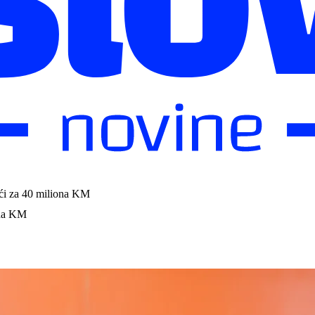
eći za 40 miliona KM
ona KM