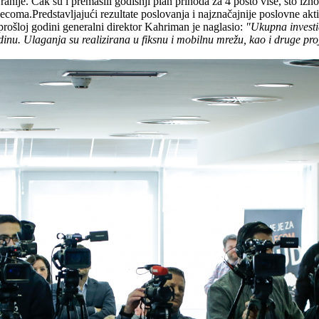
ranije. Čak su i premašili godišnji plan prihoda za 4 posto više, što iz
ecoma.Predstavljajući rezultate poslovanja i najznačajnije poslovne aktiv
prošloj godini generalni direktor Kahriman je naglasio:
"Ukupna investi
dinu. Ulaganja su realizirana u fiksnu i mobilnu mrežu, kao i druge pro