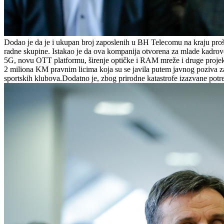
Dodao je da je i ukupan broj zaposlenih u BH Telecomu na kraju prošle
radne skupine. Istakao je da ova kompanija otvorena za mlade kadrove 
5G, novu OTT platformu, širenje optičke i RAM mreže i druge projekt
2 miliona KM pravnim licima koja su se javila putem javnog poziva za
sportskih klubova.Dodatno je, zbog prirodne katastrofe izazvane po