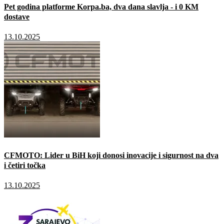
Pet godina platforme Korpa.ba, dva dana slavlja - i 0 KM
dostave
13.10.2025
CFMOTO: Lider u BiH koji donosi inovacije i sigurnost na dva
i četiri točka
13.10.2025