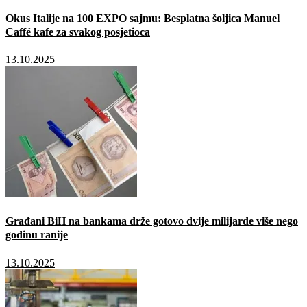
Okus Italije na 100 EXPO sajmu: Besplatna šoljica Manuel
Caffé kafe za svakog posjetioca
13.10.2025
Građani BiH na bankama drže gotovo dvije milijarde više nego
godinu ranije
13.10.2025