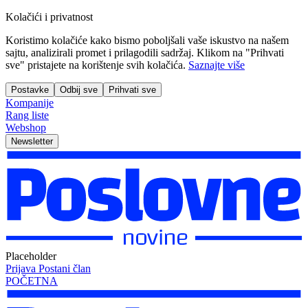
Kolačići i privatnost
Koristimo kolačiće kako bismo poboljšali vaše iskustvo na našem
sajtu, analizirali promet i prilagodili sadržaj. Klikom na "Prihvati
sve" pristajete na korištenje svih kolačića.
Saznajte više
Postavke
Odbij sve
Prihvati sve
Kompanije
Rang liste
Webshop
Newsletter
Placeholder
Prijava
Postani član
POČETNA