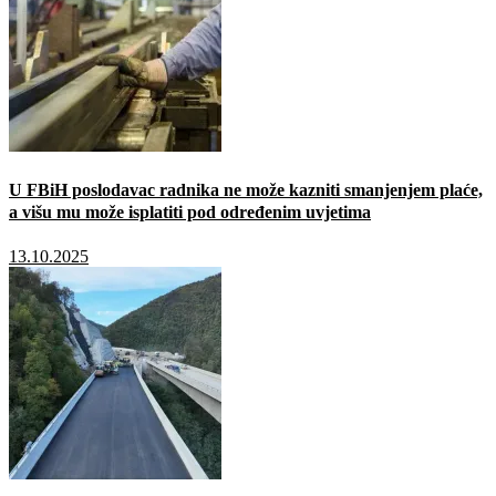
U FBiH poslodavac radnika ne može kazniti smanjenjem plaće,
a višu mu može isplatiti pod određenim uvjetima
13.10.2025