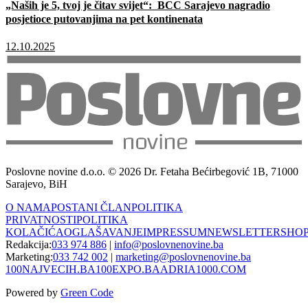
„Naših je 5, tvoj je čitav svijet“: BCC Sarajevo nagradio
posjetioce putovanjima na pet kontinenata
12.10.2025
Poslovne novine d.o.o. © 2026 Dr. Fetaha Bećirbegović 1B, 71000
Sarajevo, BiH
O NAMA
POSTANI ČLAN
POLITIKA
PRIVATNOSTI
POLITIKA
KOLAČIĆA
OGLAŠAVANJE
IMPRESSUM
NEWSLETTER
SHO
Redakcija:
033 974 886
|
info@poslovnenovine.ba
Marketing:
033 742 002
|
marketing@poslovnenovine.ba
100NAJVECIH.BA
100EXPO.BA
ADRIA1000.COM
Powered by
Green Code