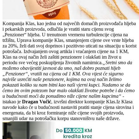
Kompanija Klas, kao jedna od najvećih domaćih proizvođača hljeba
i pekarskih proizvoda, odlučila je vratiti staru cijenu svog
„Penzioner“ hljeba. U trenutnom vremenu turbulencije cijena na
tržištu, Uprava kompanije Klas, smanjenjem cijene ove vrste hljeba
za 20%, želi dati svoj doprinos i pozitivno uticati na situaciju u korist
potrošača. Izdvajanjem ovog artikla i vraćanjem cijene na 1 KM,
Klas na ovaj način želi zaštiti penzionere i olakšati im život u
periodu sve većeg poskupljenja životnih namirnica.
„Sretni smo da
možemo obavijestiti javnost da smo, naš dobro poznati hljeb
„Penzioner“, vratili na cijenu od 1 KM. Ova vijest će sigurno
najviše usrećiti naše penzionere, kojima na ovaj način želimo
pokazati koliko su nam bitni kao naši vjerni kupci. Nadamo se da
ćemo im ovim potezom bar malo olakšati životne potrebe i da ćemo
u budućnosti moći da ponudimo niže cijene našim kupcima“
-
istakao je
Dragan Vučić
, izvršni direktor kompanije Klas.Iz Klasa
navode kako će u budućnosti nastaviti pratiti stanje cijena sirovina i
energenata, da bi kroz formiranje niže cijene svojih proizvoda,
smanjili udar na potrošačku korpu stanovništvu naše države.