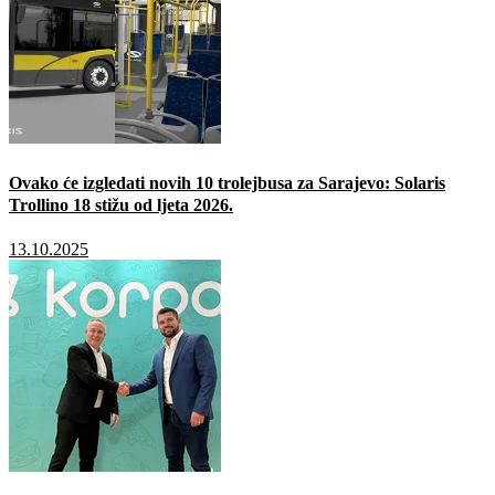
Ovako će izgledati novih 10 trolejbusa za Sarajevo: Solaris
Trollino 18 stižu od ljeta 2026.
13.10.2025