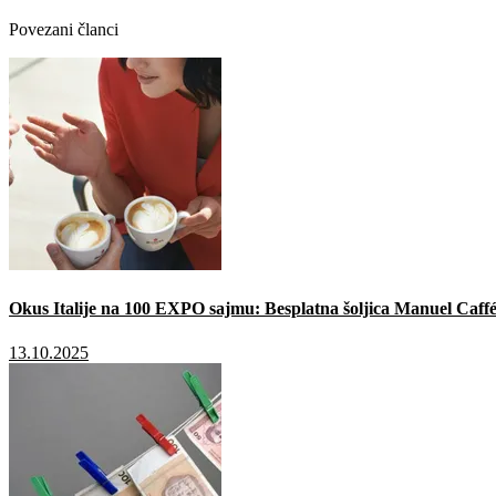
Povezani članci
Okus Italije na 100 EXPO sajmu: Besplatna šoljica Manuel Caffé
13.10.2025