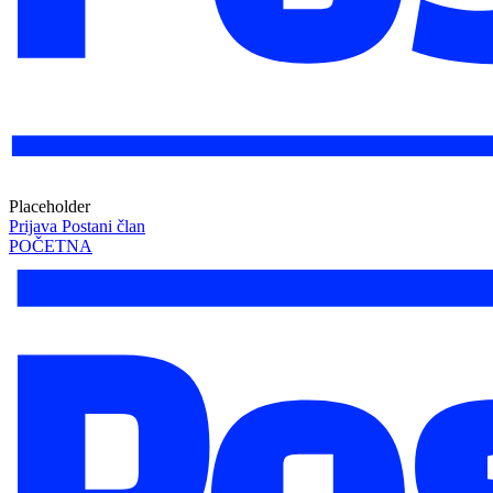
Placeholder
Prijava
Postani član
POČETNA