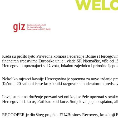
Kada su prošlo ljeto Privredna komora Federacije Bosne i Hercegovi
financiran sredstvima Europske unije i vlade SR Njemačke, više od 150 d
Hercegovini upoznajući stil života, lokalnu zajednicu i prirodne ljepot
Nekoliko mjeseci kasnije Hercegovina je spremna za novo izdanje pr
Tačno u 20 sati oni će se kroz kratki razgovor s moderatorom predstav
I ovaj su put na druženje pozvani svi oni koji se žele upoznati s ovakv
Hercegovini lako osjećati kao kod kuće. Sudjelovanje je besplatno, ali 
RECOOPER je dio šireg projekta EU4BusinessRecovery, kroz koji E