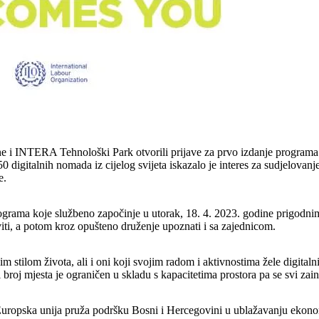
ne i INTERA Tehnološki Park otvorili prijave za prvo izdanje program
igitalnih nomada iz cijelog svijeta iskazalo je interes za sudjelovanje 
e.
ograma koje službeno započinje u utorak, 18. 4. 2023. godine prigodn
iti, a potom kroz opušteno druženje upoznati i sa zajednicom.
im stilom života, ali i oni koji svojim radom i aktivnostima žele digita
broj mjesta je ograničen u skladu s kapacitetima prostora pa se svi zaint
uropska unija pruža podršku Bosni i Hercegovini u ublažavanju eko