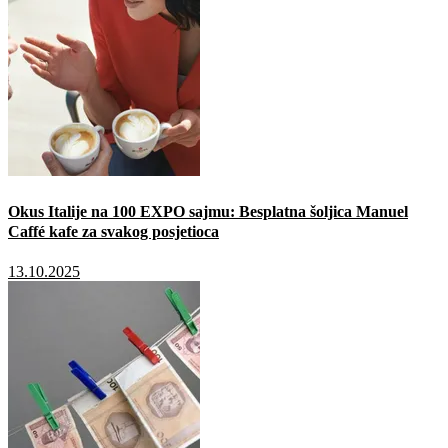
Okus Italije na 100 EXPO sajmu: Besplatna šoljica Manuel
Caffé kafe za svakog posjetioca
13.10.2025