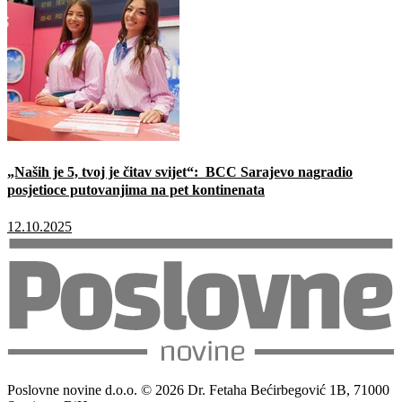
„Naših je 5, tvoj je čitav svijet“: BCC Sarajevo nagradio
posjetioce putovanjima na pet kontinenata
12.10.2025
Poslovne novine d.o.o. © 2026 Dr. Fetaha Bećirbegović 1B, 71000