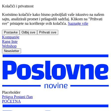
Kolačići i privatnost
Koristimo kolačiće kako bismo poboljšali vaše iskustvo na našem
sajtu, analizirali promet i prilagodili sadržaj. Klikom na "Prihvati
sve" pristajete na korištenje svih kolačića.
Saznajte više
Postavke
Odbij sve
Prihvati sve
Kompanije
Rang liste
Webshop
Newsletter
Placeholder
Prijava
Postani član
POČETNA