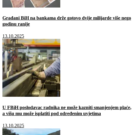
Građani BiH na bankama drže gotovo dvije milijarde više nego
godinu ranije
13.10.2025
U FBiH poslodavac radnika ne može kazniti smanjenjem plaće,
a višu mu može isplatiti pod određenim uvjetima
13.10.2025