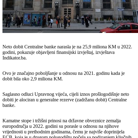
Neto dobit Centralne banke narasla je na 25,9 miliona KM u 2022.
godini, pokazuje objavljeni finansijski izvještaj, izvještava
Indikator.ba.
Ovo je značajno poboljšanje u odnosu na 2021. godinu kada je
dobit bila oko 2,9 miliona KM.
Saglasno odluci Upravnog vijeća, cijeli iznos prošlogodišnje neto
dobiti je alociran u generalne rezerve (zadržanu dobit) Centralne
banke.
Kamatne stope i tržišni prinosi na državne obveznice zemalja
europodručja u 2022. godini su porasle u odnosu na njihove
vrijednosti u prethodnim godinama, čemu je najviše doprinijela
ECB, koja je u drugom polugodištu počela sa podizanjem ključnih