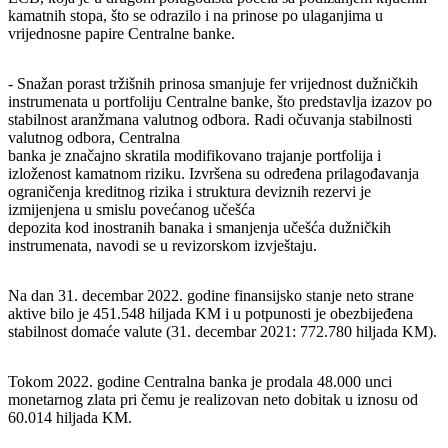
kamatnih stopa, što se odrazilo i na prinose po ulaganjima u
vrijednosne papire Centralne banke.
- Snažan porast tržišnih prinosa smanjuje fer vrijednost dužničkih
instrumenata u portfoliju Centralne banke, što predstavlja izazov po
stabilnost aranžmana valutnog odbora. Radi očuvanja stabilnosti
valutnog odbora, Centralna
banka je značajno skratila modifikovano trajanje portfolija i
izloženost kamatnom riziku. Izvršena su određena prilagođavanja
ograničenja kreditnog rizika i struktura deviznih rezervi je
izmijenjena u smislu povećanog učešća
depozita kod inostranih banaka i smanjenja učešća dužničkih
instrumenata, navodi se u revizorskom izvještaju.
Na dan 31. decembar 2022. godine finansijsko stanje neto strane
aktive bilo je 451.548 hiljada KM i u potpunosti je obezbijeđena
stabilnost domaće valute (31. decembar 2021: 772.780 hiljada KM).
Tokom 2022. godine Centralna banka je prodala 48.000 unci
monetarnog zlata pri čemu je realizovan neto dobitak u iznosu od
60.014 hiljada KM.