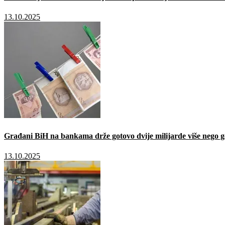
13.10.2025
Građani BiH na bankama drže gotovo dvije milijarde više nego g
13.10.2025