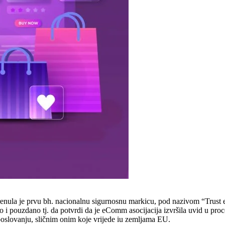
renula je prvu bh. nacionalnu sigurnosnu markicu, pod nazivom “Trust
no i pouzdano tj. da potvrdi da je eComm asocijacija izvršila uvid u pro
poslovanju, sličnim onim koje vrijede iu zemljama EU.