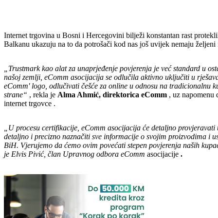
Internet trgovina u Bosni i Hercegovini bilježi konstantan rast prote
Balkanu ukazuju na to da potrošači kod nas još uvijek nemaju željeni n
„Trustmark kao alat za unaprjeđenje povjerenja je već standard u osta
našoj zemlji, eComm asocijacija se odlučila aktivno uključiti u rješa
eComm' logo, odlučivati ​​češće za online u odnosu na tradicionalnu k
strane“
, rekla je
Alma Ahmić, direktorica eComm
, uz napomenu da
internet trgovce .
„U procesu certifikacije, eComm asocijacija će detaljno provjeravati
detaljno i precizno naznačiti sve informacije o svojim proizvodima i
BiH. Vjerujemo da ćemo ovim povećati stepen povjerenja naših kupaca 
je Elvis Pivić, član Upravnog odbora eComm
asocijacije
.