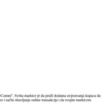
 eComm”. Svrha markice je da pruži dodatna uvjeravanja kupaca da
ces i način obavljanja online transakcija i da svojim markicom