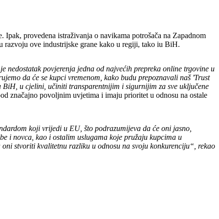
vine. Ipak, provedena istraživanja o navikama potrošača na Zapadnom
 razvoju ove industrijske grane kako u regiji, tako iu BiH.
 je nedostatak povjerenja jedna od najvećih prepreka online trgovine u
Vjerujemo da će se kupci vremenom, kako budu prepoznavali naš 'Trust
H, u cjelini, učiniti transparentnijim i sigurnijim za sve uključene
od značajno povoljnim uvjetima i imaju prioritet u odnosu na ostale
andardom koji vrijedi u EU, što podrazumijeva da će oni jasno,
obe i novca, kao i ostalim uslugama koje pružaju kupcima u
ni stvoriti kvalitetnu razliku u odnosu na svoju konkurenciju“, rekao