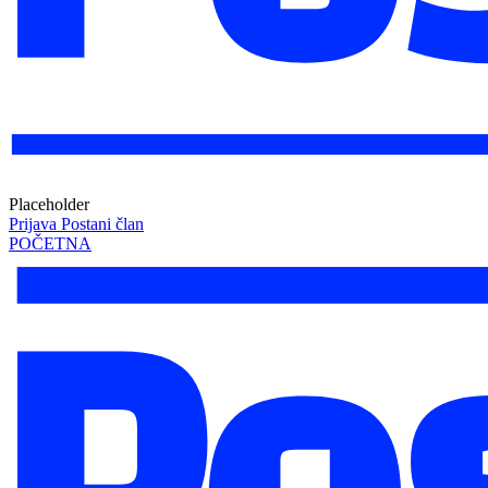
Placeholder
Prijava
Postani član
POČETNA