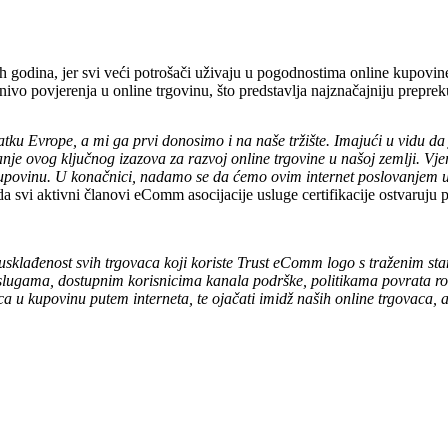
klih godina, jer svi veći potrošači uživaju u pogodnostima online kupo
ivo povjerenja u online trgovinu, što predstavlja najznačajniju prepreku
tku Evrope, a mi ga prvi donosimo i na naše tržište. Imajući u vidu da
vanje ovog ključnog izazova za razvoj online trgovine u našoj zemlji. 
upovinu. U konačnici, nadamo se da ćemo ovim internet poslovanjem u Bi
 svi aktivni članovi eComm asocijacije usluge certifikacije ostvaruju p
 usklađenost svih trgovaca koji koriste Trust eComm logo s traženim st
 uslugama, dostupnim korisnicima kanala podrške, politikama povrata r
u kupovinu putem interneta, te ojačati imidž naših online trgovaca, a o