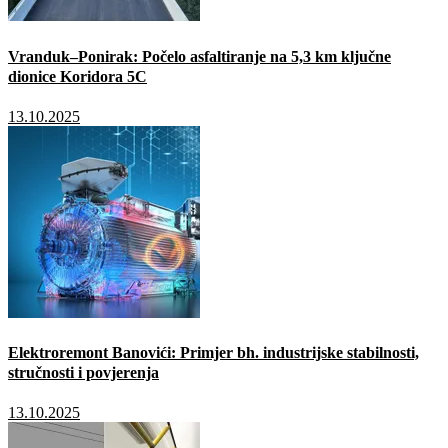
Vranduk–Ponirak: Počelo asfaltiranje na 5,3 km ključne
dionice Koridora 5C
13.10.2025
Elektroremont Banovići: Primjer bh. industrijske stabilnosti,
stručnosti i povjerenja
13.10.2025