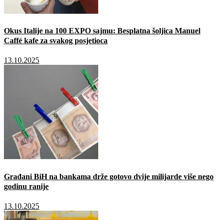
Okus Italije na 100 EXPO sajmu: Besplatna šoljica Manuel
Caffé kafe za svakog posjetioca
13.10.2025
Građani BiH na bankama drže gotovo dvije milijarde više nego
godinu ranije
13.10.2025