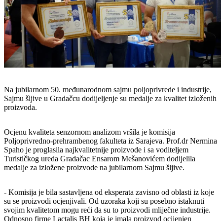
Na jubilarnom 50. međunarodnom sajmu poljoprivrede i industrije,
Sajmu šljive u Gradačcu dodijeljenje su medalje za kvalitet izloženih
proizvoda.
Ocjenu kvaliteta senzornom analizom vršila je komisija
Poljoprivredno-prehrambenog fakulteta iz Sarajeva. Prof.dr Nermina
Spaho je proglasila najkvalitetnije proizvode i sa voditeljem
Turističkog ureda Gradačac Ensarom Mešanovićem dodijelila
medalje za izložene proizvode na jubilarnom Sajmu šljive.
- Komisija je bila sastavljena od eksperata zavisno od oblasti iz koje
su se proizvodi ocjenjivali. Od uzoraka koji su posebno istaknuti
svojim kvalitetom mogu reći da su to proizvodi mliječne industrije.
Odnosno firme Lactalis BH koja je imala proizvod ocijenjen