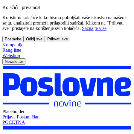
Kolačići i privatnost
Koristimo kolačiće kako bismo poboljšali vaše iskustvo na našem
sajtu, analizirali promet i prilagodili sadržaj. Klikom na "Prihvati
sve" pristajete na korištenje svih kolačića.
Saznajte više
Postavke
Odbij sve
Prihvati sve
Kompanije
Rang liste
Webshop
Newsletter
Placeholder
Prijava
Postani član
POČETNA