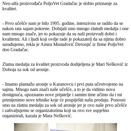
Neo-alfa proizvođača PoljoVet Gradačac je dobio priznanje za
kvalitet.
- Prvo učešće nam je bilo 1995. godine, intenzivno se radilo da se
nakon rata sajam pokrene. Dobijali smo mnogo zlatnih medalja i one
nam mnogo znače, jer to pokazuje da su naši proizvodi dobri i
kvalitetni. Ali i ljudi koji ovdje rade je pokazatelj da sa njima dobro
surađujemo, rekla je Amira Mustafović Deronjić iz firme PoljoVet
doo Gradačac.
Zlatna medalja za kvalitet proizvoda dodijeljena je Mari Nešković iz
Doboja za sok od aronije.
- Imamo plantažu aronije u Karanovcu i prvi puta učestvojemo na
sajmu. Mnogo nam znači naše učešće, a to je da vidimo nova
dostignuća, upoznamo nove prijatelje i samim time učimo da i mi
primijenimo nove tehnike koje će pospiješiti našu prodaju. Ponosni
smo na zlatnu medalju za sok od aronije jer je ovo naše prvo učešće
i zahvaljujemo se organizatorima koji su ovo sve uspješno
organizirali, kazala je Mara Nešković.