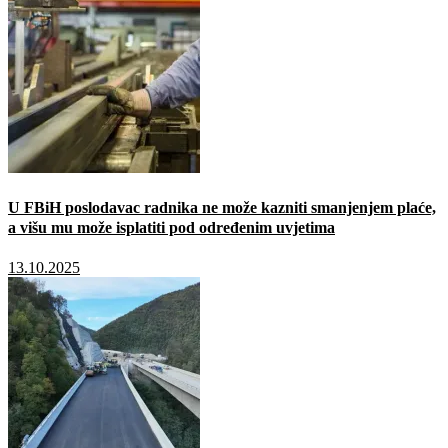
U FBiH poslodavac radnika ne može kazniti smanjenjem plaće,
a višu mu može isplatiti pod određenim uvjetima
13.10.2025