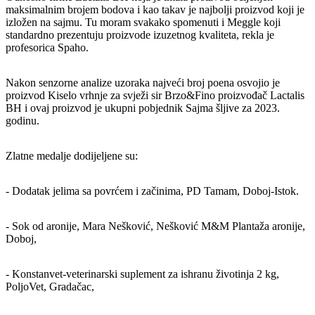
maksimalnim brojem bodova i kao takav je najbolji proizvod koji je
izložen na sajmu. Tu moram svakako spomenuti i Meggle koji
standardno prezentuju proizvode izuzetnog kvaliteta, rekla je
profesorica Spaho.
Nakon senzorne analize uzoraka najveći broj poena osvojio je
proizvod Kiselo vrhnje za svježi sir Brzo&Fino proizvođač Lactalis
BH i ovaj proizvod je ukupni pobjednik Sajma šljive za 2023.
godinu.
Zlatne medalje dodijeljene su:
- Dodatak jelima sa povrćem i začinima, PD Tamam, Doboj-Istok.
- Sok od aronije, Mara Nešković, Nešković M&M Plantaža aronije,
Doboj,
- Konstanvet-veterinarski suplement za ishranu životinja 2 kg,
PoljoVet, Gradačac,