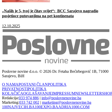
„Naših je 5, tvoj je čitav svijet“: BCC Sarajevo nagradio
posjetioce putovanjima na pet kontinenata
12.10.2025
Poslovne novine d.o.o. © 2026 Dr. Fetaha Bećirbegović 1B, 71000
Sarajevo, BiH
O NAMA
POSTANI ČLAN
POLITIKA
PRIVATNOSTI
POLITIKA
KOLAČIĆA
OGLAŠAVANJE
IMPRESSUM
NEWSLETTER
SHO
Redakcija:
033 974 886
|
info@poslovnenovine.ba
Marketing:
033 742 002
|
marketing@poslovnenovine.ba
100NAJVECIH.BA
100EXPO.BA
ADRIA1000.COM