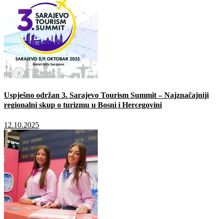
Uspješno održan 3. Sarajevo Tourism Summit – Najznačajniji
regionalni skup o turizmu u Bosni i Hercegovini
12.10.2025