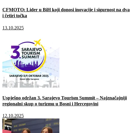
CFMOTO: Lider u BiH koji donosi inovacije i sigurnost na dva
i četiri točka
13.10.2025
Uspješno održan 3. Sarajevo Tourism Summit – Najznačajniji
regionalni skup o turizmu u Bosni i Hercegovini
12.10.2025