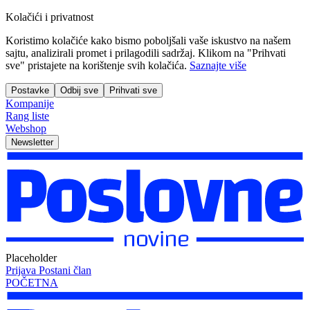
Kolačići i privatnost
Koristimo kolačiće kako bismo poboljšali vaše iskustvo na našem
sajtu, analizirali promet i prilagodili sadržaj. Klikom na "Prihvati
sve" pristajete na korištenje svih kolačića.
Saznajte više
Postavke
Odbij sve
Prihvati sve
Kompanije
Rang liste
Webshop
Newsletter
Placeholder
Prijava
Postani član
POČETNA