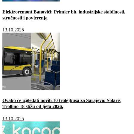
Elektroremont Banovići: Primjer bh. industrijske stabilnosti,
stručnosti i povjerenja
13.10.2025
Ovako će izgledati novih 10 trolejbusa za Sarajevo: Solaris
Trollino 18 stižu od ljeta 2026.
13.10.2025