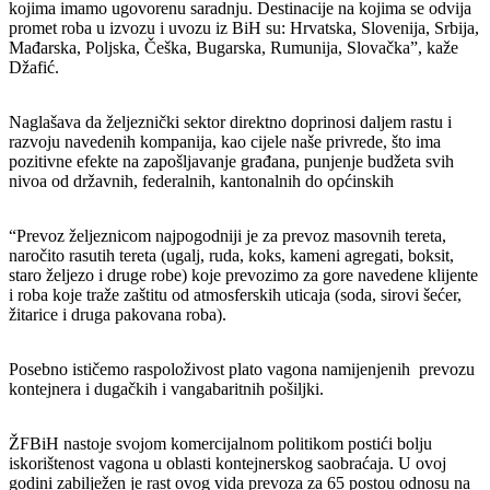
kojima imamo ugovorenu saradnju. Destinacije na kojima se odvija
promet roba u izvozu i uvozu iz BiH su: Hrvatska, Slovenija, Srbija,
Mađarska, Poljska, Češka, Bugarska, Rumunija, Slovačka”, kaže
Džafić.
Naglašava da željeznički sektor direktno doprinosi daljem rastu i
razvoju navedenih kompanija, kao cijele naše privrede, što ima
pozitivne efekte na zapošljavanje građana, punjenje budžeta svih
nivoa od državnih, federalnih, kantonalnih do općinskih
“Prevoz željeznicom najpogodniji je za prevoz masovnih tereta,
naročito rasutih tereta (ugalj, ruda, koks, kameni agregati, boksit,
staro željezo i druge robe) koje prevozimo za gore navedene klijente
i roba koje traže zaštitu od atmosferskih uticaja (soda, sirovi šećer,
žitarice i druga pakovana roba).
Posebno ističemo raspoloživost plato vagona namijenjenih prevozu
kontejnera i dugačkih i vangabaritnih pošiljki.
ŽFBiH nastoje svojom komercijalnom politikom postići bolju
iskorištenost vagona u oblasti kontejnerskog saobraćaja. U ovoj
godini zabilježen je rast ovog vida prevoza za 65 postou odnosu na