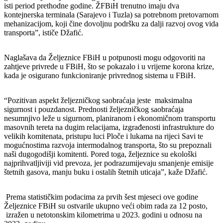
isti period prethodne godine. ŽFBiH trenutno imaju dva
kontejnerska terminala (Sarajevo i Tuzla) sa potrebnom pretovarnom
mehanizacijom, koji čine dovoljnu podršku za dalji razvoj ovog vida
transporta”, ističe Džafić.
Naglašava da Željeznice FBiH u potpunosti mogu odgovoriti na
zahtjeve privrede u FBiH, što se pokazalo i u vrijeme korona krize,
kada je osigurano funkcioniranje privrednog sistema u FBiH.
“Pozitivan aspekt željezničkog saobraćaja jeste maksimalna
sigurnost i pouzdanost. Prednosti željezničkog saobraćaja
nesumnjivo leže u sigurnom, planiranom i ekonomičnom transportu
masovnih tereta na dugim relacijama, izgrađenosti infrastrukture do
velikih komitenata, pristupu luci Ploče i lukama na rijeci Savi te
mogućnostima razvoja intermodalnog transporta, što su prepoznali
naši dugogodišji komitenti. Pored toga, željeznice su ekološki
najprihvatljiviji vid prevoza, jer podrazumijevaju smanjenje emisije
štetnih gasova, manju buku i ostalih štetnih uticaja”, kaže Džafić.
Prema statističkim podacima za prvih šest mjeseci ove godine
Željeznice FBiH su ostvarile ukupno veći obim rada za 12 posto,
izražen u netotonskim kilometrima u 2023. godini u odnosu na