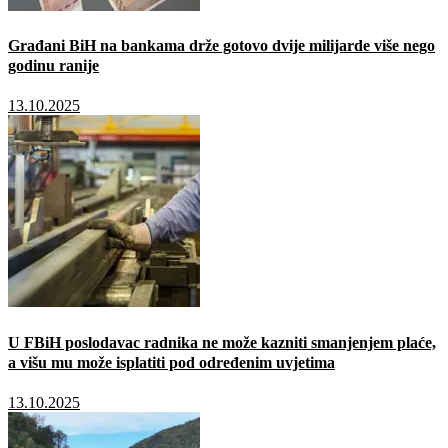
Građani BiH na bankama drže gotovo dvije milijarde više nego
godinu ranije
13.10.2025
U FBiH poslodavac radnika ne može kazniti smanjenjem plaće,
a višu mu može isplatiti pod određenim uvjetima
13.10.2025