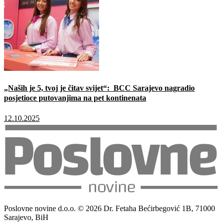
„Naših je 5, tvoj je čitav svijet“: BCC Sarajevo nagradio
posjetioce putovanjima na pet kontinenata
12.10.2025
Poslovne novine d.o.o. © 2026 Dr. Fetaha Bećirbegović 1B, 71000
Sarajevo, BiH