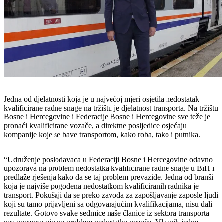
Jedna od djelatnosti koja je u najvećoj mjeri osjetila nedostatak
kvalificirane radne snage na tržištu je djelatnost transporta. Na tržištu
Bosne i Hercegovine i Federacije Bosne i Hercegovine sve teže je
pronaći kvalificirane vozače, a direktne posljedice osjećaju
kompanije koje se bave transportom, kako roba, tako i putnika.
“Udruženje poslodavaca u Federaciji Bosne i Hercegovine odavno
upozorava na problem nedostatka kvalificirane radne snage u BiH i
predlaže rješenja kako da se taj problem prevaziđe. Jedna od branši
koja je najviše pogođena nedostatkom kvalificiranih radnika je
transport. Pokušaji da se preko zavoda za zapošljavanje zaposle ljudi
koji su tamo prijavljeni sa odgovarajućim kvalifikacijama, nisu dali
rezultate. Gotovo svake sedmice naše članice iz sektora transporta
nas upozoravaju na problem nedostatka vozača. Vlasnik jedne