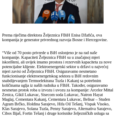
Prema riječima direktora Željeznica FBiH Enisa Džafića, ova
kompanija je generator privrednog razvoja Bosne i Hercegovine.
“Više od 70 posto privrede u BiH oslonjeno je na rad naše
kompanije. Kapaciteti Željeznica FBiH su u značajnoj mjeri
iskorišteni, ali uvijek imamo prostora i rezervnih kapaciteta za nove
potencijalne klijente. Elektroenergetski sektor u državi u najvećoj
mjeri zavisi od Željeznica FBiH. Osiguravamo nesmetano
funkcionisanje elektroenergetskog sektora u BiH redovnim
snabdijevanjem Termoelektrana Tuzla i Kakanj sa potrebnim
količinama uglja iz naših rudnika u FBiH. Također, osiguravamo
nesmetan protok roba u izvozu i uvozu za kompanije: Arcelor Mittal
Zenica, Gikil Lukavac, Sisecom soda Lukavac, Natron Hayat
Maglaj, Cementara Kakanj, Cementara Lukavac, Belisar – Studen
Agram Brčko, Holdina Sarajevo, Hifa Oil Tešanj, Vispak Visoko,
Klas Sarajevo, Solana Tuzla, Penny Sarajevo, Alternativa Sarajevo,
Cibos Ilijaš, Fortin Tešanj i druge korisnike željezničkih usluga sa