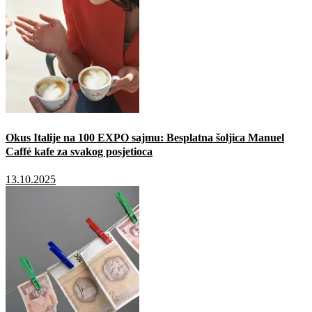
Okus Italije na 100 EXPO sajmu: Besplatna šoljica Manuel
Caffé kafe za svakog posjetioca
13.10.2025