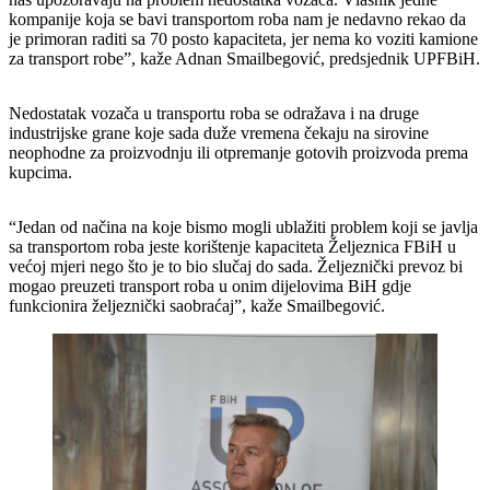
kompanije koja se bavi transportom roba nam je nedavno rekao da
je primoran raditi sa 70 posto kapaciteta, jer nema ko voziti kamione
za transport robe”, kaže Adnan Smailbegović, predsjednik UPFBiH.
Nedostatak vozača u transportu roba se odražava i na druge
industrijske grane koje sada duže vremena čekaju na sirovine
neophodne za proizvodnju ili otpremanje gotovih proizvoda prema
kupcima.
“Jedan od načina na koje bismo mogli ublažiti problem koji se javlja
sa transportom roba jeste korištenje kapaciteta Željeznica FBiH u
većoj mjeri nego što je to bio slučaj do sada. Željeznički prevoz bi
mogao preuzeti transport roba u onim dijelovima BiH gdje
funkcionira željeznički saobraćaj”, kaže Smailbegović.