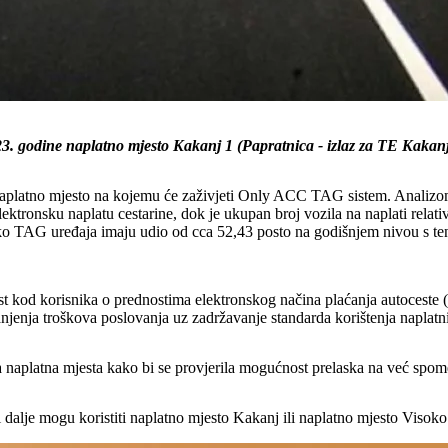
 godine naplatno mjesto Kakanj 1 (Papratnica - izlaz za TE Kakanj) m
 naplatno mjesto na kojemu će zaživjeti Only ACC TAG sistem. Analizo
ektronsku naplatu cestarine, dok je ukupan broj vozila na naplati rela
preko TAG uređaja imaju udio od cca 52,43 posto na godišnjem nivou s t
 kod korisnika o prednostima elektronskog načina plaćanja autoceste (b
ja troškova poslovanja uz zadržavanje standarda korištenja naplatni
ga naplatna mjesta kako bi se provjerila mogućnost prelaska na već s
ne i dalje mogu koristiti naplatno mjesto Kakanj ili naplatno mjesto Viso