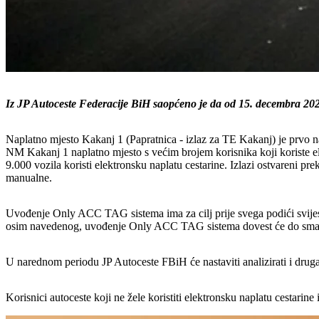
Iz JP Autoceste Federacije BiH saopćeno je da od 15. decembra 2023.
Naplatno mjesto Kakanj 1 (Papratnica - izlaz za TE Kakanj) je prvo
NM Kakanj 1 naplatno mjesto s većim brojem korisnika koji koriste el
9.000 vozila koristi elektronsku naplatu cestarine. Izlazi ostvareni 
manualne.
Uvođenje Only ACC TAG sistema ima za cilj prije svega podići svijest
osim navedenog, uvođenje Only ACC TAG sistema dovest će do smanjen
U narednom periodu JP Autoceste FBiH će nastaviti analizirati i dru
Korisnici autoceste koji ne žele koristiti elektronsku naplatu cestari