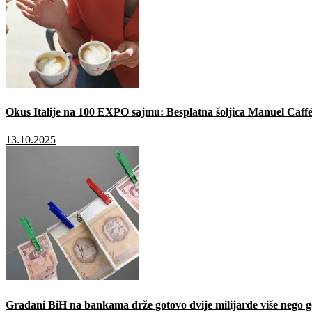
Okus Italije na 100 EXPO sajmu: Besplatna šoljica Manuel Caffé
13.10.2025
Građani BiH na bankama drže gotovo dvije milijarde više nego g