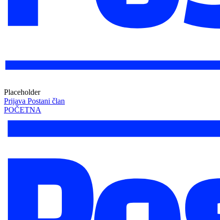
Placeholder
Prijava
Postani član
POČETNA