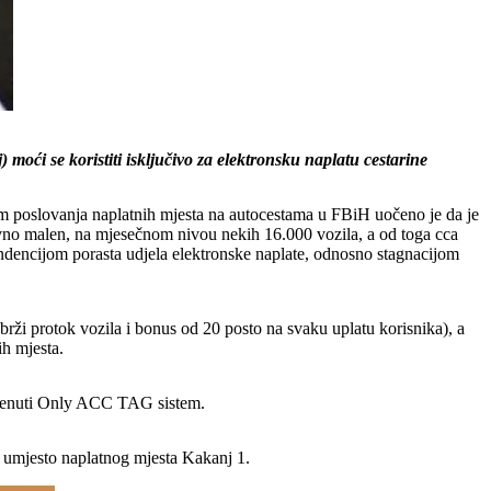
oći se koristiti isključivo za elektronsku naplatu cestarine
m poslovanja naplatnih mjesta na autocestama u FBiH uočeno je da je
tivno malen, na mjesečnom nivou nekih 16.000 vozila, a od toga cca
endencijom porasta udjela elektronske naplate, odnosno stagnacijom
rži protok vozila i bonus od 20 posto na svaku uplatu korisnika), a
h mjesta.
pomenuti Only ACC TAG sistem.
ko umjesto naplatnog mjesta Kakanj 1.