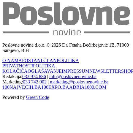
Poslovne novine d.o.o. © 2026 Dr. Fetaha Bećirbegović 1B, 71000
Sarajevo, BiH
O NAMA
POSTANI ČLAN
POLITIKA
PRIVATNOSTI
POLITIKA
KOLAČIĆA
OGLAŠAVANJE
IMPRESSUM
NEWSLETTER
SHO
Redakcija:
033 974 886
|
info@poslovnenovine.ba
Marketing:
033 742 002
|
marketing@poslovnenovine.ba
100NAJVECIH.BA
100EXPO.BA
ADRIA1000.COM
Powered by
Green Code