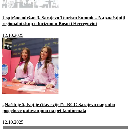
Uspješno održan 3. Sarajevo Tourism Summit – Najznačajniji
regionalni skup o turizmu u Bosni i Hercegovini
12.10.2025
„Naših je 5, tvoj je čitav svijet“: BCC Sarajevo nagradio
posjetioce putovanjima na pet kontinenata
12.10.2025