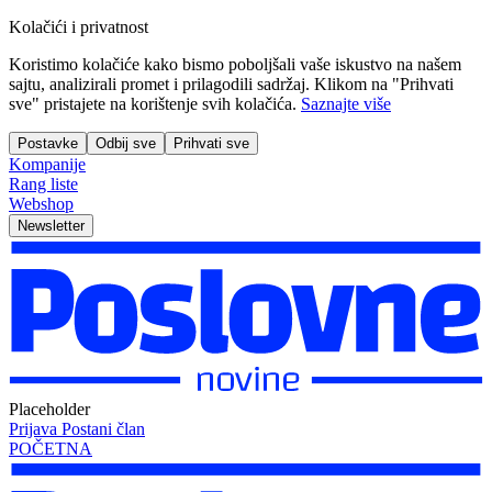
Kolačići i privatnost
Koristimo kolačiće kako bismo poboljšali vaše iskustvo na našem
sajtu, analizirali promet i prilagodili sadržaj. Klikom na "Prihvati
sve" pristajete na korištenje svih kolačića.
Saznajte više
Postavke
Odbij sve
Prihvati sve
Kompanije
Rang liste
Webshop
Newsletter
Placeholder
Prijava
Postani član
POČETNA