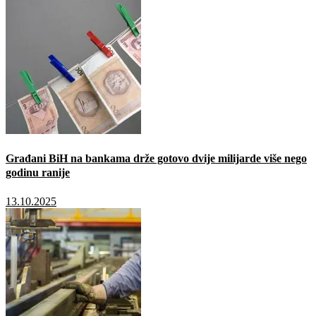
Građani BiH na bankama drže gotovo dvije milijarde više nego
godinu ranije
13.10.2025