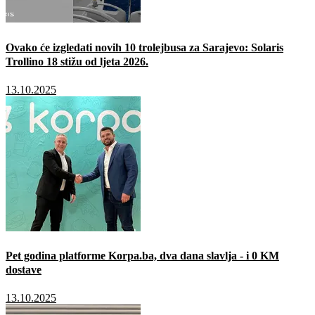
Ovako će izgledati novih 10 trolejbusa za Sarajevo: Solaris
Trollino 18 stižu od ljeta 2026.
13.10.2025
Pet godina platforme Korpa.ba, dva dana slavlja - i 0 KM
dostave
13.10.2025