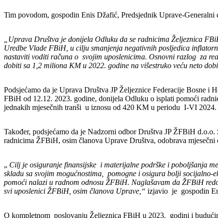
Tim povodom, gospodin Enis Džafić, Predsjednik Uprave-Generalni d
„Uprava Društva je donijela Odluku da se radnicima Željeznica FBi
Uredbe Vlade FBiH, u cilju smanjenja negativnih posljedica inflatorni
nastaviti voditi računa o svojim uposlenicima. Osnovni razlog za rea
dobiti sa 1,2 miliona KM u 2022. godine na višestruko veću neto dobi
Podsjećamo da je Uprava Društva JP Željeznice Federacije Bosne i He
FBiH od 12.12. 2023. godine, donijela Odluku o isplati pomoći radni
jednakih mjesečnih tranši u iznosu od 420 KM u periodu I-VI 2024.
Također, podsjećamo da je Nadzorni odbor Društva JP ŽFBiH d.o.o. 
radnicima ŽFBiH, osim članova Uprave Društva, odobrava mjesečni d
„
Cilj je osiguranje finansijske i materijalne podrške i poboljšanja
skladu sa svojim mogućnostima, pomogne i osigura bolji socijalno-e
pomoći nalazi u radnom odnosu ŽFBiH. Naglašavam da ŽFBiH redovno
svi uposlenici ŽFBiH, osim članova Uprave,“
izjavio je gospodin E
O kompletnom poslovanju Željeznica FBiH u 2023. godini i budućim p