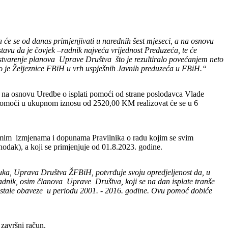
 se od danas primjenjivati u narednih šest mjeseci, a na osnovu
stavu da je čovjek –radnik najveća vrijednost Preduzeća, te će
 ostvarenje planova Uprave Društva što je rezultiralo povećanjem neto
oveo je Željeznice FBiH u vrh uspješnih Javnih preduzeća u FBiH.“
a na osnovu Uredbe o isplati pomoći od strane poslodavca Vlade
ta pomoći u ukupnom iznosu od 2520,00 KM realizovat će se u 6
dmim izmjenama i dopunama Pravilnika o radu kojim se svim
ak), a koji se primjenjuje od 01.8.2023. godine.
dluka, Uprava Društva ŽFBiH, potvrđuje svoju opredjeljenost da, u
adnik, osim članova Uprave Društva, koji se na dan isplate tranše
stale obaveze u periodu 2001. - 2016. godine. Ovu pomoć dobiće
završni račun.