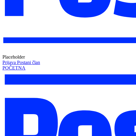
Placeholder
Prijava
Postani član
POČETNA