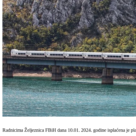
Radnicima Željeznica FBiH dana 10.01. 2024. godine isplaćena je pla