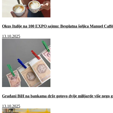
Okus Italije na 100 EXPO sajmu: Besplatna šoljica Manuel Caffé
13.10.2025
Građani BiH na bankama drže gotovo dvije milijarde više nego g
13.10.2025