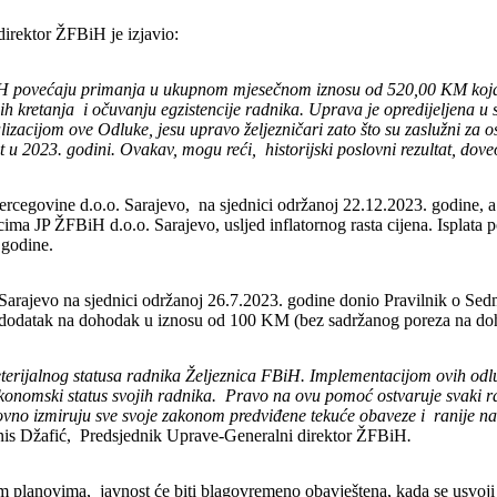
irektor ŽFBiH je izjavio:
H povećaju primanja u ukupnom mjesečnom iznosu od 520,00 KM koja će
h kretanja i očuvanju egzistencije radnika. Uprava je opredijeljena u 
lizacijom ove Odluke, jesu upravo željezničari zato što su zaslužni za
t u 2023. godini. Ovakav, mogu reći, historijski poslovni rezultat, d
rcegovine d.o.o. Sarajevo, na sjednici održanoj 22.12.2023. godine, 
cima JP ŽFBiH d.o.o. Sarajevo, usljed inflatornog rasta cijena. Ispla
 godine.
Sarajevo na sjednici održanoj 26.7.2023. godine donio Pravilnik o Se
odatak na dohodak u iznosu od 100 KM (bez sadržanog poreza na dohod
 meterijalnog statusa radnika Željeznica FBiH. Implementacijom ovih o
konomski status svojih radnika. Pravo na ovu pomoć ostvaruje svaki r
 izmiruju sve svoje zakonom predviđene tekuće obaveze i ranije na
nis Džafić, Predsjednik Uprave-Generalni direktor ŽFBiH
.
lanovima, javnost će biti blagovremeno obavještena, kada se usvoji 