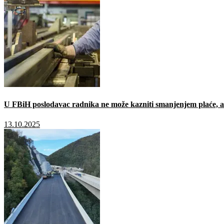
U FBiH poslodavac radnika ne može kazniti smanjenjem plaće, a 
13.10.2025