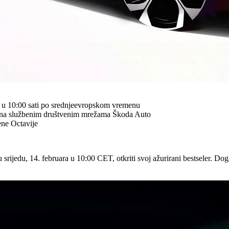
ara u 10:00 sati po srednjeevropskom vremenu
u i na službenim društvenim mrežama Škoda Auto
ene Octavije
rijedu, 14. februara u 10:00 CET, otkriti svoj ažurirani bestseler. Doga