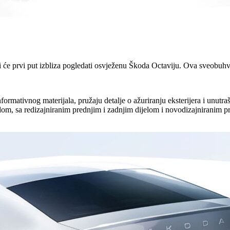
moći će prvi put izbliza pogledati osvježenu Škoda Octaviju. Ova sveobu
formativnog materijala, pružaju detalje o ažuriranju eksterijera i unut
om, sa redizajniranim prednjim i zadnjim dijelom i novodizajniranim pre