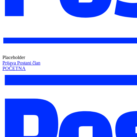
Placeholder
Prijava
Postani član
POČETNA