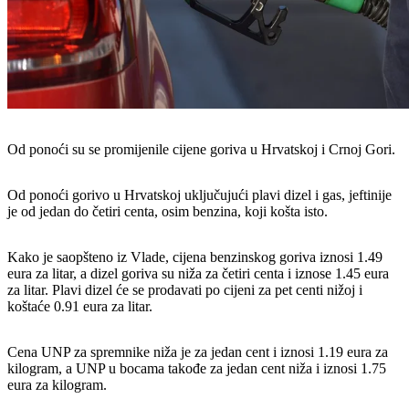
​Od ponoći su se promijenile cijene goriva u Hrvatskoj i Crnoj Gori.
Od ponoći gorivo u Hrvatskoj uključujući plavi dizel i gas, jeftinije
je od jedan do četiri centa, osim benzina, koji košta isto.
Kako je saopšteno iz Vlade, cijena benzinskog goriva iznosi 1.49
eura za litar, a dizel goriva su niža za četiri centa i iznose 1.45 eura
za litar. Plavi dizel će se prodavati po cijeni za pet centi nižoj i
koštaće 0.91 eura za litar.
Cena UNP za spremnike niža je za jedan cent i iznosi 1.19 eura za
kilogram, a UNP u bocama takođe za jedan cent niža i iznosi 1.75
eura za kilogram.