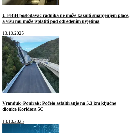
U FBiH poslodavac radnika ne može kazniti smanjenjem plaće,
a višu mu može isplatiti pod određenim uvjetima
13.10.2025
Vranduk–Ponirak: Počelo asfaltiranje na 5,3 km ključne
dionice Koridora 5C
13.10.2025