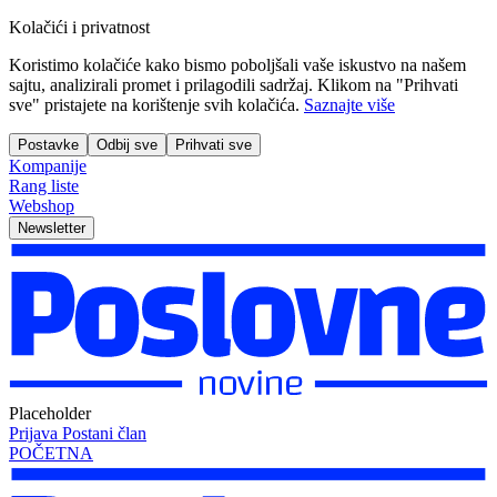
Kolačići i privatnost
Koristimo kolačiće kako bismo poboljšali vaše iskustvo na našem
sajtu, analizirali promet i prilagodili sadržaj. Klikom na "Prihvati
sve" pristajete na korištenje svih kolačića.
Saznajte više
Postavke
Odbij sve
Prihvati sve
Kompanije
Rang liste
Webshop
Newsletter
Placeholder
Prijava
Postani član
POČETNA