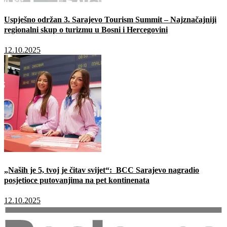
Uspješno održan 3. Sarajevo Tourism Summit – Najznačajniji
regionalni skup o turizmu u Bosni i Hercegovini
12.10.2025
„Naših je 5, tvoj je čitav svijet“: BCC Sarajevo nagradio
posjetioce putovanjima na pet kontinenata
12.10.2025