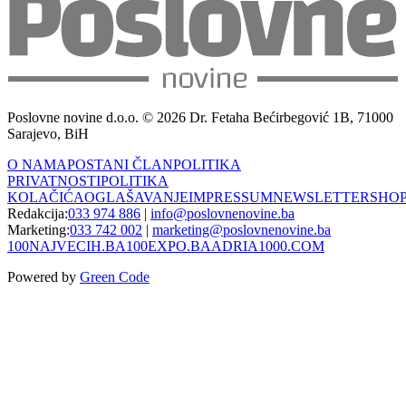
Poslovne novine d.o.o. © 2026 Dr. Fetaha Bećirbegović 1B, 71000
Sarajevo, BiH
O NAMA
POSTANI ČLAN
POLITIKA
PRIVATNOSTI
POLITIKA
KOLAČIĆA
OGLAŠAVANJE
IMPRESSUM
NEWSLETTER
SHO
Redakcija:
033 974 886
|
info@poslovnenovine.ba
Marketing:
033 742 002
|
marketing@poslovnenovine.ba
100NAJVECIH.BA
100EXPO.BA
ADRIA1000.COM
Powered by
Green Code