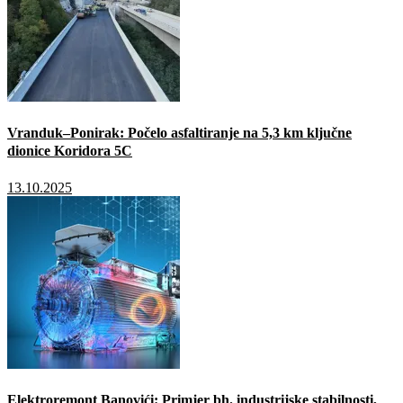
Vranduk–Ponirak: Počelo asfaltiranje na 5,3 km ključne
dionice Koridora 5C
13.10.2025
Elektroremont Banovići: Primjer bh. industrijske stabilnosti,