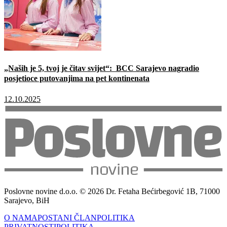
„Naših je 5, tvoj je čitav svijet“: BCC Sarajevo nagradio
posjetioce putovanjima na pet kontinenata
12.10.2025
Poslovne novine d.o.o. © 2026 Dr. Fetaha Bećirbegović 1B, 71000
Sarajevo, BiH
O NAMA
POSTANI ČLAN
POLITIKA
PRIVATNOSTI
POLITIKA