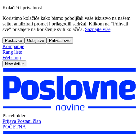
Kolačići i privatnost
Koristimo kolačiće kako bismo poboljšali vaše iskustvo na našem
sajtu, analizirali promet i prilagodili sadržaj. Klikom na "Prihvati
sve" pristajete na korištenje svih kolačića.
Saznajte više
Postavke
Odbij sve
Prihvati sve
Kompanije
Rang liste
Webshop
Newsletter
Placeholder
Prijava
Postani član
POČETNA