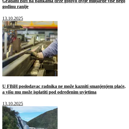
Građani BiH na bankama drže gotovo dvije milijarde više nego
godinu ranije
13.10.2025
U FBiH poslodavac radnika ne može kazniti smanjenjem plaće,
a višu mu može isplatiti pod određenim uvjetima
13.10.2025