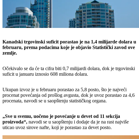
Kanadski trgovinski suficit porastao je na 1,4 milijarde dolara u
februaru, prema podacima koje je objavio Statistički zavod ove
zemlje.
Očekivalo se da će ta cifra biti 0,7 milijardi dolara, dok je trgovinski
suficit u januaru iznosio 608 miliona dolara.
Ukupan izvoz je u februaru porastao za 5,8 posto, što je najveći
procenat povećanja od prošlog avgusta, dok je uvoz porastao za 4,6
procenata, navodi se u saopštenju statističkog organa.
„Sve u svemu, uočeno je povećanje u devet od 11 sekcija
proizvoda“,
navodi se u saopštenju i dodaje da je na rast najviše
uticao uvoz sirove nafte, koji je porastao za devet posto.