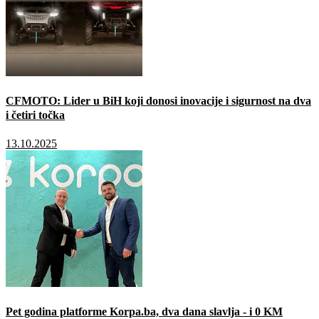
CFMOTO: Lider u BiH koji donosi inovacije i sigurnost na dva
i četiri točka
13.10.2025
Pet godina platforme Korpa.ba, dva dana slavlja - i 0 KM