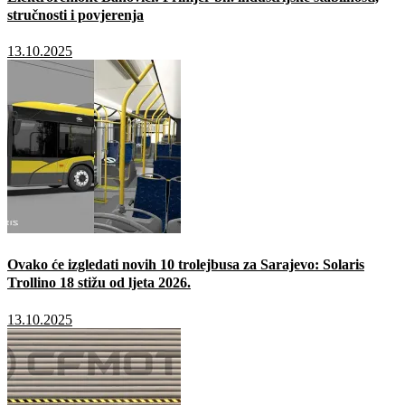
stručnosti i povjerenja
13.10.2025
Ovako će izgledati novih 10 trolejbusa za Sarajevo: Solaris
Trollino 18 stižu od ljeta 2026.
13.10.2025