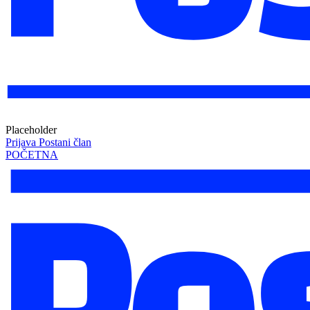
Placeholder
Prijava
Postani član
POČETNA