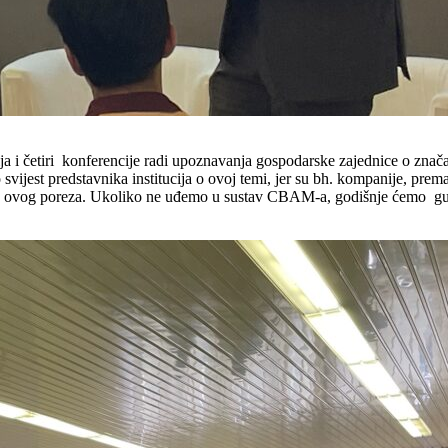
ja i četiri konferencije radi upoznavanja gospodarske zajednice o zna
vijest predstavnika institucija o ovoj temi, jer su bh. kompanije, pre
aćanje ovog poreza. Ukoliko ne uđemo u sustav CBAM-a, godišnje ćemo