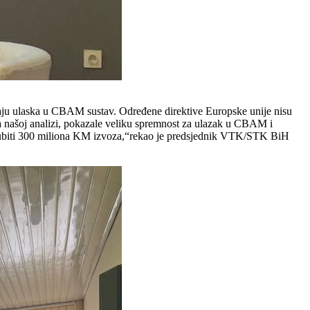
čaju ulaska u CBAM sustav. Određene direktive Europske unije nisu
ma našoj analizi, pokazale veliku spremnost za ulazak u CBAM i
 gubiti 300 miliona KM izvoza,“rekao je predsjednik VTK/STK BiH