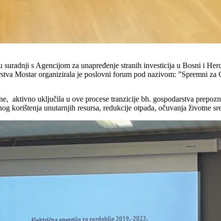
u suradnji s Agencijom za unapređenje stranih investicija u Bosni i
tva Mostar organizirala je poslovni forum pod nazivom: ”Spremni za
 aktivno uključila u ove procese tranzicije bh. gospodarstva prepoznaju
g korištenja unutarnjih resursa, redukcije otpada, očuvanja životne sre