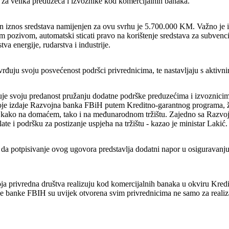
za velika preduzeća i izvoznike kod komercijalnih banaka.
n iznos sredstava namijenjen za ovu svrhu je 5.700.000 KM. Važno je is
pozivom, automatski sticati pravo na korištenje sredstava za subvencion
va energije, rudarstva i industrije.
ju svoju posvećenost podršci privrednicima, te nastavljaju s aktivni
svoju predanost pružanju dodatne podrške preduzećima i izvoznicima, 
oje izdaje Razvojna banka FBiH putem Kreditno-garantnog programa, žel
teta, kako na domaćem, tako i na međunarodnom tržištu. Zajedno sa Raz
ate i podršku za postizanje uspjeha na tržištu - kazao je ministar Lakić
 potpisivanje ovog ugovora predstavlja dodatni napor u osiguravanju p
 koja privredna društva realizuju kod komercijalnih banaka u okviru Kr
jne banke FBIH su uvijek otvorena svim privrednicima ne samo za realiza