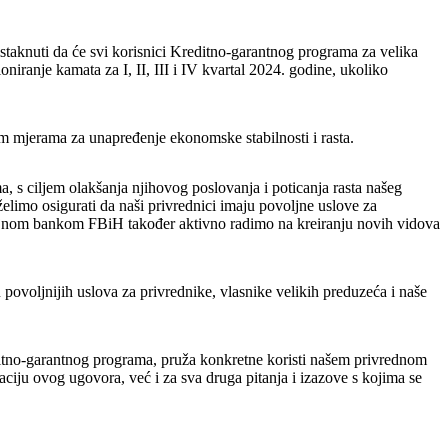
taknuti da će svi korisnici Kreditno-garantnog programa za velika
iranje kamata za I, II, III i IV kvartal 2024. godine, ukoliko
m mjerama za unapređenje ekonomske stabilnosti i rasta.
s ciljem olakšanja njihovog poslovanja i poticanja rasta našeg
imo osigurati da naši privrednici imaju povoljne uslove za
vojnom bankom FBiH također aktivno radimo na kreiranju novih vidova
.
ovoljnijih uslova za privrednike, vlasnike velikih preduzeća i naše
editno-garantnog programa, pruža konkretne koristi našem privrednom
ciju ovog ugovora, već i za sva druga pitanja i izazove s kojima se