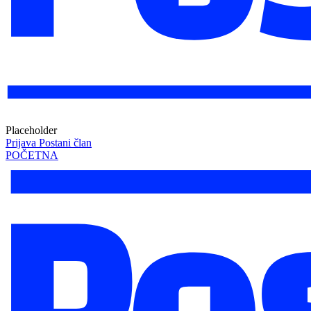
Placeholder
Prijava
Postani član
POČETNA