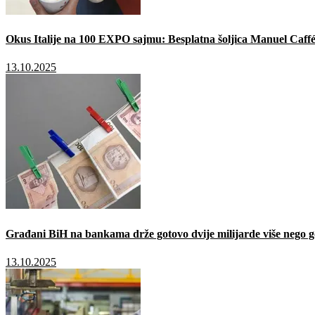
Okus Italije na 100 EXPO sajmu: Besplatna šoljica Manuel Caffé
13.10.2025
Građani BiH na bankama drže gotovo dvije milijarde više nego g
13.10.2025