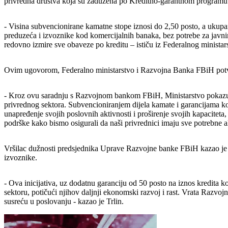
privredna društva koja su zadužena po Kreditno-garantnom programu 
- Visina subvencionirane kamatne stope iznosi do 2,50 posto, a ukupa
preduzeća i izvoznike kod komercijalnih banaka, bez potrebe za javnim 
redovno izmire sve obaveze po kreditu – ističu iz Federalnog ministarst
Ovim ugovorom, Federalno ministarstvo i Razvojna Banka FBiH potvrđu
- Kroz ovu saradnju s Razvojnom bankom FBiH, Ministarstvo pokazuje 
privrednog sektora. Subvencioniranjem dijela kamate i garancijama k
unapređenje svojih poslovnih aktivnosti i proširenje svojih kapaci
podrške kako bismo osigurali da naši privrednici imaju sve potrebne al
Vršilac dužnosti predsjednika Uprave Razvojne banke FBiH kazao je da
izvoznike.
- Ova inicijativa, uz dodatnu garanciju od 50 posto na iznos kredita
sektoru, potičući njihov daljnji ekonomski razvoj i rast. Vrata Razvo
susreću u poslovanju - kazao je Trlin.