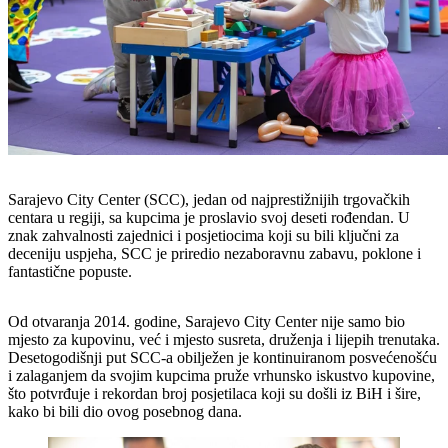
Sarajevo City Center (SCC), jedan od najprestižnijih trgovačkih
centara u regiji, sa kupcima je proslavio svoj deseti rođendan. U
znak zahvalnosti zajednici i posjetiocima koji su bili ključni za
deceniju uspjeha, SCC je priredio nezaboravnu zabavu, poklone i
fantastične popuste.
Od otvaranja 2014. godine, Sarajevo City Center nije samo bio
mjesto za kupovinu, već i mjesto susreta, druženja i lijepih trenutaka.
Desetogodišnji put SCC-a obilježen je kontinuiranom posvećenošću
i zalaganjem da svojim kupcima pruže vrhunsko iskustvo kupovine,
što potvrđuje i rekordan broj posjetilaca koji su došli iz BiH i šire,
kako bi bili dio ovog posebnog dana.