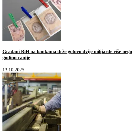
Građani BiH na bankama drže gotovo dvije milijarde više nego
godinu ranije
13.10.2025