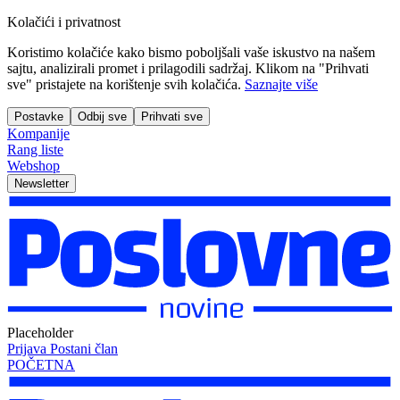
Kolačići i privatnost
Koristimo kolačiće kako bismo poboljšali vaše iskustvo na našem
sajtu, analizirali promet i prilagodili sadržaj. Klikom na "Prihvati
sve" pristajete na korištenje svih kolačića.
Saznajte više
Postavke
Odbij sve
Prihvati sve
Kompanije
Rang liste
Webshop
Newsletter
Placeholder
Prijava
Postani član
POČETNA