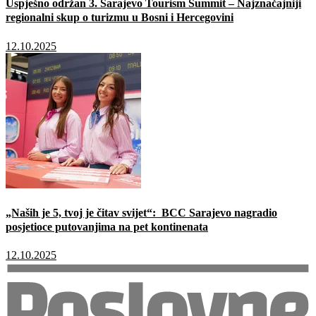
Uspješno održan 3. Sarajevo Tourism Summit – Najznačajniji
regionalni skup o turizmu u Bosni i Hercegovini
12.10.2025
„Naših je 5, tvoj je čitav svijet“: BCC Sarajevo nagradio
posjetioce putovanjima na pet kontinenata
12.10.2025