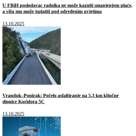
U FBiH poslodavac radnika ne može kazniti smanjenjem plaće,
a višu mu može isplatiti pod određenim uvjetima
13.10.2025
Vranduk–Ponirak: Počelo asfaltiranje na 5,3 km ključne
dionice Koridora 5C
13.10.2025