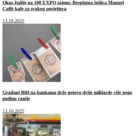
Okus Italije na 100 EXPO sajmu: Besplatna šoljica Manuel
Caffé kafe za svakog posjetioca
13.10.2025
Građani BiH na bankama drže gotovo dvije milijarde više nego
godinu ranije
13.10.2025