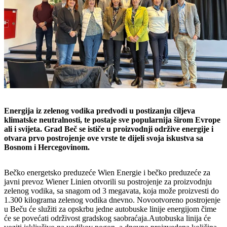
Energija iz zelenog vodika predvodi u postizanju ciljeva
klimatske neutralnosti, te postaje sve popularnija širom Evrope
ali i svijeta. Grad Beč se ističe u proizvodnji održive energije i
otvara prvo postrojenje ove vrste te dijeli svoja iskustva sa
Bosnom i Hercegovinom.
Bečko energetsko preduzeće Wien Energie i bečko preduzeće za
javni prevoz Wiener Linien otvorili su postrojenje za proizvodnju
zelenog vodika, sa snagom od 3 megavata, koja može proizvesti do
1.300 kilograma zelenog vodika dnevno. Novootvoreno postrojenje
u Beču će služiti za opskrbu jedne autobuske linije energijom čime
će se povećati održivost gradskog saobraćaja.Autobuska linija će