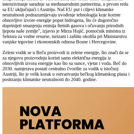
intenziviranje saradnje sa međunarodnim partnerima, u prvom redu
sa EU uključujući i Austriju. Naš EU put i ciljevi klimatske
neutralnosti podrazumijevaju uvođenje tehnologija koje koriste
obnovljive izvore energije poput hidrogena, što će dugoročno
doprinijeti smanjenju emisija štetnih gasova i očuvanju prirodnih
ljepota naše zemlje”, izjavio je Mirza Hujić, pomoćnik ministra iz
Sektora za vodne resurse, turizam i zaštitu okoliša pri Ministarstvu
vanjske trgovine i ekonomskih odnosa Bosne i Hercegovine.
Zeleni vodik se u Beču proizvodi iz zelene energije, što znači da se
za njegovu proizvodnju koristi samo električna energija iz
obnovljivih izvora energije kao što su sunce, vjetar i voda. Beč do
2030. namjerava postati centralno čvorište za vodik u istočnoj
Austriji, što je velik korak u ostvarivanju bečkog klimatskog plana i
postizanju klimatske neutralnosti do 2040. godine.