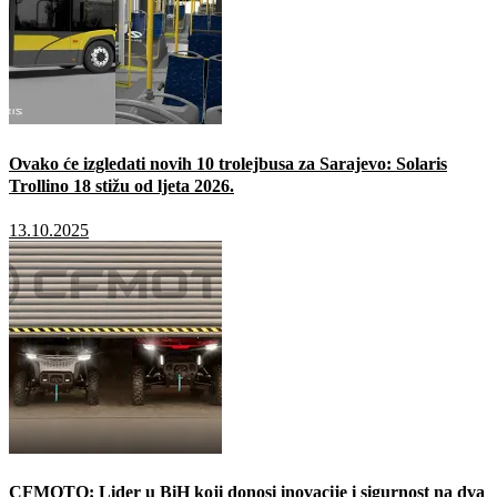
Ovako će izgledati novih 10 trolejbusa za Sarajevo: Solaris
Trollino 18 stižu od ljeta 2026.
13.10.2025
CFMOTO: Lider u BiH koji donosi inovacije i sigurnost na dva