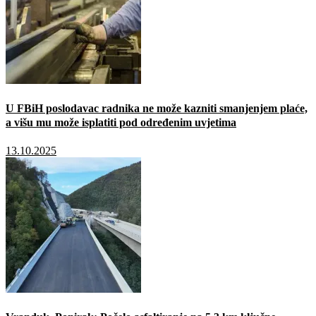
U FBiH poslodavac radnika ne može kazniti smanjenjem plaće,
a višu mu može isplatiti pod određenim uvjetima
13.10.2025