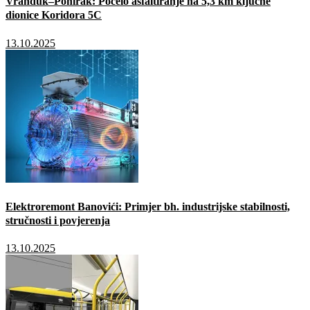
Vranduk–Ponirak: Počelo asfaltiranje na 5,3 km ključne
dionice Koridora 5C
13.10.2025
Elektroremont Banovići: Primjer bh. industrijske stabilnosti,
stručnosti i povjerenja
13.10.2025