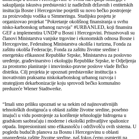
sakupljanja iskustva predstavnici iz nadležnih državnih i entitetskih
insitucija Bosne i Hercegovine posjetili su novo bečko postrojenje
za proizvodnju vodika u Simmeringu. Studijsku posjetu je
organizovao projekat "Pokretanje okolišnog finansiranja u svrhu
nisko-karbonskog urbanog razvoja" #URBANLED, koji finansira
GEF a implementira UNDP u Bosni i Hercegovini. Prisustvovali su
članovi Ministarstva vanjske trgovine i ekonomskih odnosa Bosne i
Hercegovine, Federalnog Ministarstva okoliša i turizma, Fonda za
zaštitu okoliša Federacije, Fonda za zaštitu životne sredine i
energetsku efikasnost Republike Srpske, Ministarstva za poslovno
uređenje, građevinarstvo i ekologiju Republike Srpske, te Odjeljenja
za prostorno planiranje i imovinsko-pravne poslove vlade Brčko
distrikta. Cilj projekta je upoznati predstavnike institucija s
inovativnim praksama niskokarbonskog urbanog razvoja i
strategijom dekarbonizacije koju sprovodi bečko komunalno
preduzeće Wiener Stadtwerke.
“Imali smo priliku upoznati se sa nekim od najinovativnijih
tehnoloških dostignuća u oblasti zaštite životne sredine, posebno
imajući u vidu postrojenje za korištenje tehnologije hidrogena u
gradskom saobraćaju i moderne i ekološki prihvatljive spalionice
otpada. Impresionirani smo efikasnošću i održivošću ovih sistema. U
pogledu budućih planova za Bosnu i Hercegovinu u oblasti
unapređenja zaštite životne sredine, naš fokus ćemo usmjeriti na