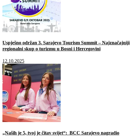
Uspješno održan 3. Sarajevo Tourism Summit – Najznačajniji
regionalni skup o turizmu u Bosni i Hercegovini
12.10.2025
„Naših je 5, tvoj je čitav svijet“: BCC Sarajevo nagradio