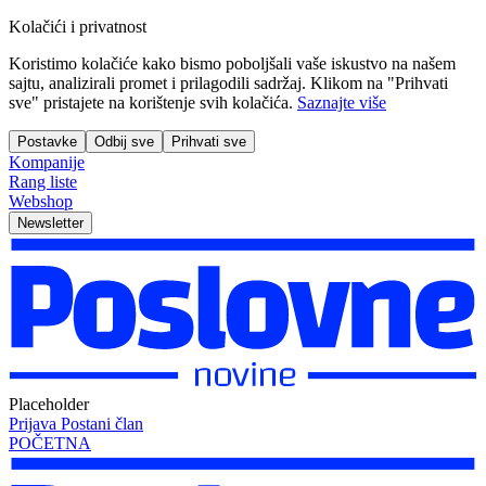
Kolačići i privatnost
Koristimo kolačiće kako bismo poboljšali vaše iskustvo na našem
sajtu, analizirali promet i prilagodili sadržaj. Klikom na "Prihvati
sve" pristajete na korištenje svih kolačića.
Saznajte više
Postavke
Odbij sve
Prihvati sve
Kompanije
Rang liste
Webshop
Newsletter
Placeholder
Prijava
Postani član
POČETNA