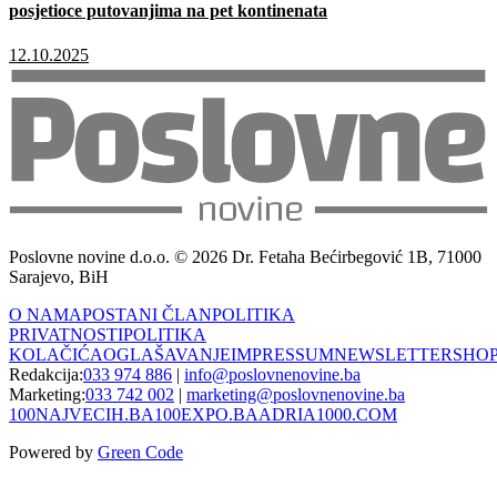
posjetioce putovanjima na pet kontinenata
12.10.2025
Poslovne novine d.o.o. © 2026 Dr. Fetaha Bećirbegović 1B, 71000
Sarajevo, BiH
O NAMA
POSTANI ČLAN
POLITIKA
PRIVATNOSTI
POLITIKA
KOLAČIĆA
OGLAŠAVANJE
IMPRESSUM
NEWSLETTER
SHO
Redakcija:
033 974 886
|
info@poslovnenovine.ba
Marketing:
033 742 002
|
marketing@poslovnenovine.ba
100NAJVECIH.BA
100EXPO.BA
ADRIA1000.COM
Powered by
Green Code