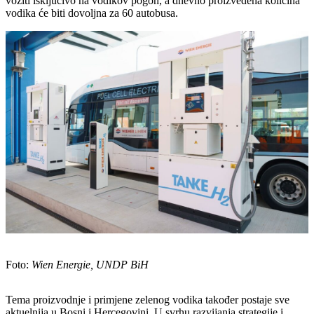
voziti isključivo na vodikov pogon, a dnevno proizvedena količina
vodika će biti dovoljna za 60 autobusa.
Foto:
Wien Energie, UNDP
BiH
Tema proizvodnje i primjene zelenog vodika također postaje sve
aktuelnija u Bosni i Hercegovini. U svrhu razvijanja strategije i