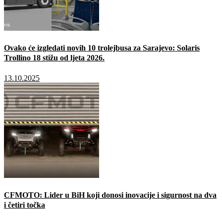
Ovako će izgledati novih 10 trolejbusa za Sarajevo: Solaris
Trollino 18 stižu od ljeta 2026.
13.10.2025
CFMOTO: Lider u BiH koji donosi inovacije i sigurnost na dva
i četiri točka