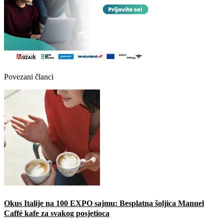
Povezani članci
Okus Italije na 100 EXPO sajmu: Besplatna šoljica Manuel
Caffé kafe za svakog posjetioca