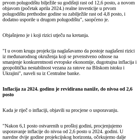
prvom polugodištu bilježile su godišnji rast od 12,6 posto, a novom
objavom (početak aprila 2024.) realne investicije u prvom
polugodištu prethodne godine su zabilježile rast od 4,8 posto, i
dodatno usporile u drugom polugodištu", saopćeno je.
Objašnjeno je i koji rizici utječu na kretanja.
"I u ovom krugu projekcija naglašavamo da postoje naglašeni rizici
iz međunarodnog okruženja koji se prvenstveno odnose na
smanjenje konkurentnosti evropske ekonomije, dugotrajna inflacija i
geopolitička nestabilnost vezana za ratove na Bliskom istoku i
Ukrajini", naveli su iz Centralne banke.
Inflacija za 2024. godinu je revidirana naniže, do nivoa od 2,6
posto
Kada je riječ o inflaciji, objavili su procjene o usporavanju.
"Nakon 6,1 posto ostvarenih u prošloj godini, procjenjujemo
usporavanje inflacije do nivoa od 2,6 posto u 2024. godini. U
naredne dvije godine projekcijskog horizonta, očekujemo dalje