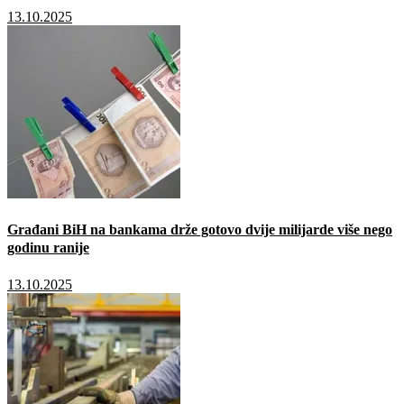
13.10.2025
Građani BiH na bankama drže gotovo dvije milijarde više nego
godinu ranije
13.10.2025