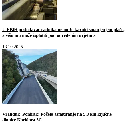
U FBiH poslodavac radnika ne može kazniti smanjenjem plaće,
a višu mu može isplatiti pod određenim uvjetima
13.10.2025
Vranduk–Ponirak: Počelo asfaltiranje na 5,3 km ključne
dionice Koridora 5C