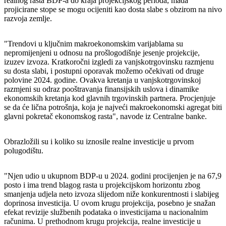
realnog rasta BDP-a do kraja projekcijskog perioda, mada
projicirane stope se mogu ocijeniti kao dosta slabe s obzirom na nivo
razvoja zemlje.
"Trendovi u ključnim makroekonomskim varijablama su
nepromijenjeni u odnosu na prošlogodišnje jesenje projekcije,
izuzev izvoza. Kratkoročni izgledi za vanjskotrgovinsku razmjenu
su dosta slabi, i postupni oporavak možemo očekivati od druge
polovine 2024. godine. Ovakva kretanja u vanjskotrgovinskoj
razmjeni su odraz pooštravanja finansijskih uslova i dinamike
ekonomskih kretanja kod glavnih trgovinskih partnera. Procjenjuje
se da će lična potrošnja, koja je najveći makroekonomski agregat biti
glavni pokretač ekonomskog rasta", navode iz Centralne banke.
Obrazložili su i koliko su iznosile realne investicije u prvom
polugodištu.
"Njen udio u ukupnom BDP-u u 2024. godini procijenjen je na 67,9
posto i ima trend blagog rasta u projekcijskom horizontu zbog
smanjenja udjela neto izvoza slijedom niže konkurentnosti i slabijeg
doprinosa investicija. U ovom krugu projekcija, posebno je snažan
efekat revizije službenih podataka o investicijama u nacionalnim
računima. U prethodnom krugu projekcija, realne investicije u