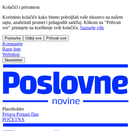
Kolačići i privatnost
Koristimo kolačiće kako bismo poboljšali vaše iskustvo na našem
sajtu, analizirali promet i prilagodili sadržaj. Klikom na "Prihvati
sve" pristajete na korištenje svih kolačića.
Saznajte više
Postavke
Odbij sve
Prihvati sve
Kompanije
Rang liste
Webshop
Newsletter
Placeholder
Prijava
Postani član
POČETNA