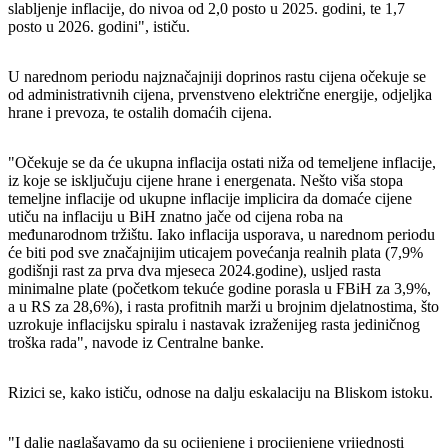
slabljenje inflacije, do nivoa od 2,0 posto u 2025. godini, te 1,7
posto u 2026. godini", ističu.
U narednom periodu najznačajniji doprinos rastu cijena očekuje se
od administrativnih cijena, prvenstveno električne energije, odjeljka
hrane i prevoza, te ostalih domaćih cijena.
"Očekuje se da će ukupna inflacija ostati niža od temeljene inflacije,
iz koje se isključuju cijene hrane i energenata. Nešto viša stopa
temeljne inflacije od ukupne inflacije implicira da domaće cijene
utiču na inflaciju u BiH znatno jače od cijena roba na
međunarodnom tržištu. Iako inflacija usporava, u narednom periodu
će biti pod sve značajnijim uticajem povećanja realnih plata (7,9%
godišnji rast za prva dva mjeseca 2024.godine), usljed rasta
minimalne plate (početkom tekuće godine porasla u FBiH za 3,9%,
a u RS za 28,6%), i rasta profitnih marži u brojnim djelatnostima, što
uzrokuje inflacijsku spiralu i nastavak izraženijeg rasta jediničnog
troška rada", navode iz Centralne banke.
Rizici se, kako ističu, odnose na dalju eskalaciju na Bliskom istoku.
"I dalje naglašavamo da su ocijenjene i procijenjene vrijednosti