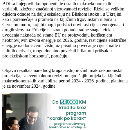
BDP-a i njegovih komponenti, te ostalih makroekonomskih
varijabli, izložene značajnoj vjerovatnoći revizije. Rizici se velikim
dijelom odnose na dalju eskalaciju na Bliskom istoku i u Ukrajini,
kao i poremećaje u prometu na ključnim trgovinskim rutama u
Crvenom moru, koji bi mogli podstaći novi rast cijena energenata i
drugih sirovina. Frikcije na strani ponude radne snage, efekat
uvođenja naknada od strane EU na proizvodnju korištenjem
neobnovljivih izvora energije od 2026. godine, rast cijena električne
energije na domaćem tržištu, uz prisutno povećanje cijena nafte i
naftnih derivata, mogu dodatno povećati inflatorni pritisak u
projekcijskom horizontu", poručuju.
Objavu rezultata narednog kruga srednjoročnih makroekonomskih
projekcija, sa eventualnom revizijom godišnjih projekcija ključnih
makroekonomskih varijabli za period 2024 - 2026. godina, planirana
je za novembar 2024. godine.