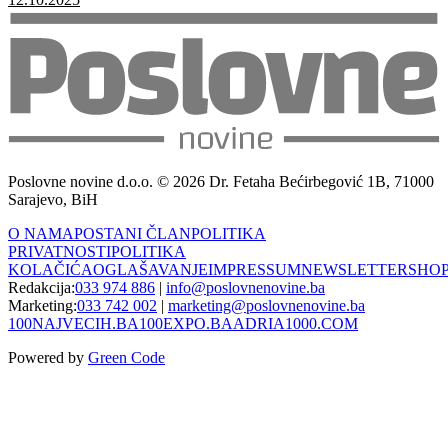
Poslovne novine d.o.o. © 2026 Dr. Fetaha Bećirbegović 1B, 71000
Sarajevo, BiH
O NAMA
POSTANI ČLAN
POLITIKA
PRIVATNOSTI
POLITIKA
KOLAČIĆA
OGLAŠAVANJE
IMPRESSUM
NEWSLETTER
SHO
Redakcija:
033 974 886
|
info@poslovnenovine.ba
Marketing:
033 742 002
|
marketing@poslovnenovine.ba
100NAJVECIH.BA
100EXPO.BA
ADRIA1000.COM
Powered by
Green Code