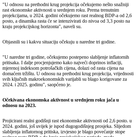
"U odnosu na prethodni krug projekcija očekujemo nešto snažniji
rast ekonomske aktivnosti u srednjem roku. Prema trenutnim
projekcijama, u 2024. godini očekujemo rast realnog BDP-a od 2,6
posto, a dinamika rasta će se intenzivirati do nivoa od 3,3 posto na
kraju projekcijskog horizonta", naveli su.
Objasnili su i kakvu situaciju očekuju u naredne tri godine.
"U naredne tri godine, očekujemo postepeno slabljenje inflatornih
pritisaka. I dalje procjenjujemo kako najveći doprinos inflaciji,
mjerenoj indeksom potrošačkih cijena, dolazi od rasta cijena na
domaćem tržištu. U odnosu na prethodni krug projekcija, vrijednosti
svih ključnih makroekonomskih varijabli su blago korigovane za
2024. i 2025. godinu", saopćeno je.
Očekivana ekonomska aktivnost u srednjem roku jača u
odnosu na 2023.
Projicirani realni godišnji rast ekonomske aktivnosti od 2,6 posto. u
2024. godini, još uvijek je ispod dugogodišnjeg prosjeka. Slijedom
slabljenja inflatornog pritiska, izvjesno je blago povećanje stope