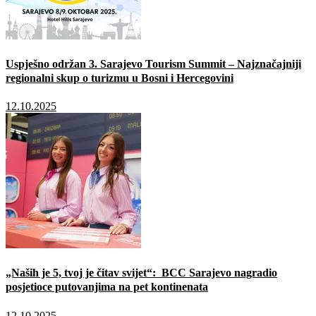
Uspješno održan 3. Sarajevo Tourism Summit – Najznačajniji
regionalni skup o turizmu u Bosni i Hercegovini
12.10.2025
„Naših je 5, tvoj je čitav svijet“: BCC Sarajevo nagradio
posjetioce putovanjima na pet kontinenata
12.10.2025