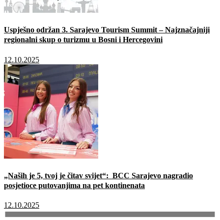
Uspješno održan 3. Sarajevo Tourism Summit – Najznačajniji
regionalni skup o turizmu u Bosni i Hercegovini
12.10.2025
„Naših je 5, tvoj je čitav svijet“: BCC Sarajevo nagradio
posjetioce putovanjima na pet kontinenata
12.10.2025