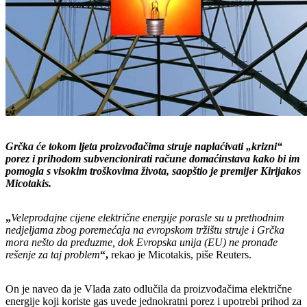
Grčka će tokom ljeta proizvođačima struje naplaćivati „krizni“
porez i prihodom subvencionirati račune domaćinstava kako bi im
pomogla s visokim troškovima života, saopštio je premijer Kirijakos
Micotakis.
„
Veleprodajne cijene električne energije porasle su u prethodnim
nedjeljama zbog poremećaja na evropskom tržištu struje i Grčka
mora nešto da preduzme, dok Evropska unija (EU) ne pronađe
rešenje za taj problem
“,
rekao je Micotakis, piše Reuters.
On je naveo da je Vlada zato odlučila da proizvođačima električne
energije koji koriste gas uvede jednokratni porez i upotrebi prihod za