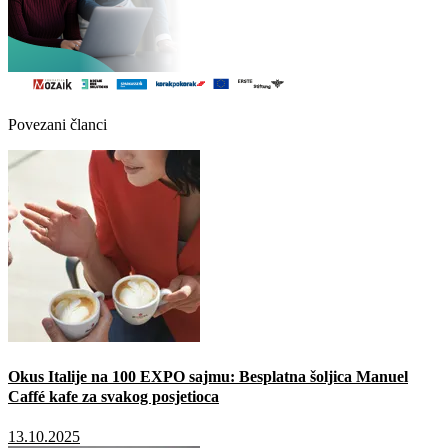
Povezani članci
Okus Italije na 100 EXPO sajmu: Besplatna šoljica Manuel
Caffé kafe za svakog posjetioca
13.10.2025