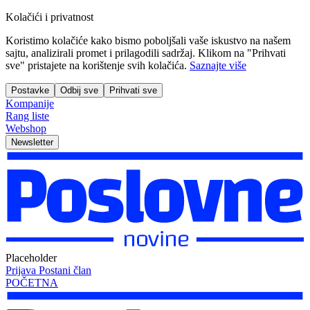
Kolačići i privatnost
Koristimo kolačiće kako bismo poboljšali vaše iskustvo na našem
sajtu, analizirali promet i prilagodili sadržaj. Klikom na "Prihvati
sve" pristajete na korištenje svih kolačića.
Saznajte više
Postavke
Odbij sve
Prihvati sve
Kompanije
Rang liste
Webshop
Newsletter
Placeholder
Prijava
Postani član
POČETNA