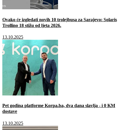
Ovako će izgledati novih 10 trolejbusa za Sarajevo: Solaris
Trollino 18 stižu od ljeta 2026.
13.10.2025
Pet godina platforme Korpa.ba, dva dana slavlja - i 0 KM
dostave
13.10.2025