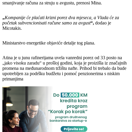
smanjivanje računa za struju u avgustu, prenosi Mina.
„
Kompanije će plaćati krizni porez dva mjeseca, a Vlada će za
početak subvencionisati račune samo za avgust
“,
dodao je
Micotakis.
Ministarstvo energetike objaviće detalje tog plana.
Atina je u junu rafinerijama uvela vanredni porez od 33 posto na
„jako visoku zaradu“ u prošloj godini, koja je proizišla iz značajnih
promena na međunarodnom tržištu nafte. Prihod bi trebalo da bude
upotrebljen za podršku budžetu i pomoć penzionerima s niskim
primanjima