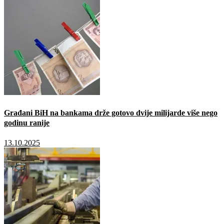
Građani BiH na bankama drže gotovo dvije milijarde više nego
godinu ranije
13.10.2025