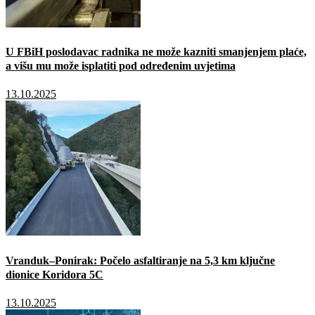
U FBiH poslodavac radnika ne može kazniti smanjenjem plaće,
a višu mu može isplatiti pod određenim uvjetima
13.10.2025
Vranduk–Ponirak: Počelo asfaltiranje na 5,3 km ključne
dionice Koridora 5C
13.10.2025