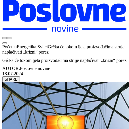
Početna
Energetika,Svijet
Grčka će tokom ljeta proizvođačima struje
naplaćivati „krizni“ porez
Grčka će tokom ljeta proizvođačima struje naplaćivati „krizni“ porez
AUTOR:
Poslovne novine
18.07.2024
SHARE