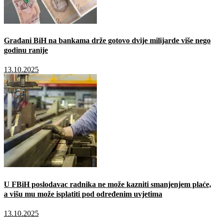
Građani BiH na bankama drže gotovo dvije milijarde više nego
godinu ranije
13.10.2025
U FBiH poslodavac radnika ne može kazniti smanjenjem plaće,
a višu mu može isplatiti pod određenim uvjetima
13.10.2025