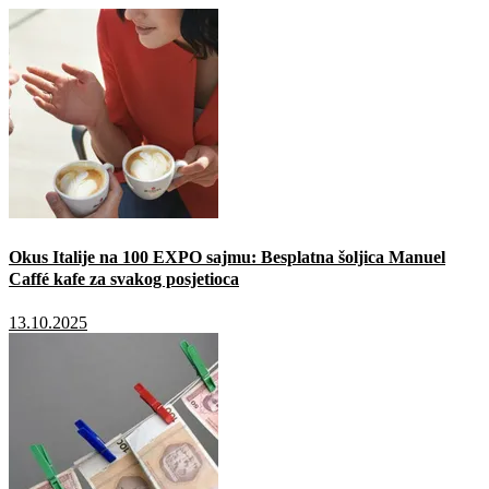
Okus Italije na 100 EXPO sajmu: Besplatna šoljica Manuel
Caffé kafe za svakog posjetioca
13.10.2025