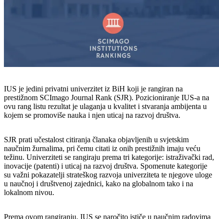
IUS je jedini privatni univerzitet iz BiH koji je rangiran na
prestižnom SCImago Journal Rank (SJR). Pozicioniranje IUS-a na
ovu rang listu rezultat je ulaganja u kvalitet i stvaranja ambijenta u
kojem se promoviše nauka i njen uticaj na razvoj društva.
SJR prati učestalost citiranja članaka objavljenih u svjetskim
naučnim žurnalima, pri čemu citati iz onih prestižnih imaju veću
težinu. Univerziteti se rangiraju prema tri kategorije: istraživački rad,
inovacije (patenti) i uticaj na razvoj društva. Spomenute kategorije
su važni pokazatelji strateškog razvoja univerziteta te njegove uloge
u naučnoj i društvenoj zajednici, kako na globalnom tako i na
lokalnom nivou.
Prema ovom rangiranju, IUS se naročito ističe u naučnim radovima