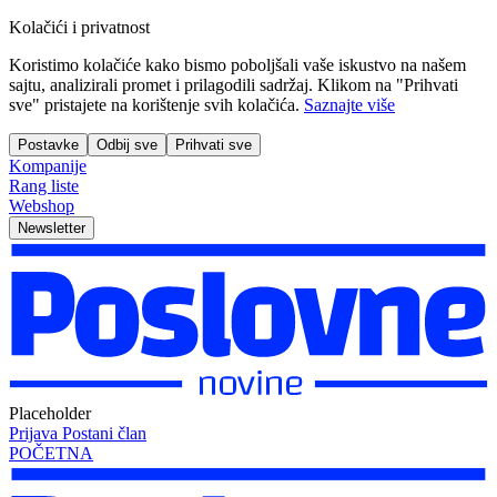
Kolačići i privatnost
Koristimo kolačiće kako bismo poboljšali vaše iskustvo na našem
sajtu, analizirali promet i prilagodili sadržaj. Klikom na "Prihvati
sve" pristajete na korištenje svih kolačića.
Saznajte više
Postavke
Odbij sve
Prihvati sve
Kompanije
Rang liste
Webshop
Newsletter
Placeholder
Prijava
Postani član
POČETNA