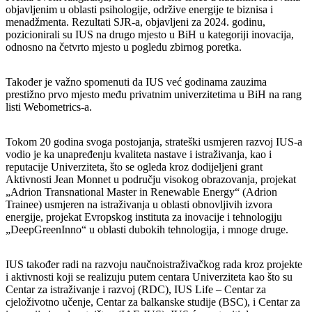
objavljenim u oblasti psihologije, održive energije te biznisa i
menadžmenta. Rezultati SJR-a, objavljeni za 2024. godinu,
pozicionirali su IUS na drugo mjesto u BiH u kategoriji inovacija,
odnosno na četvrto mjesto u pogledu zbirnog poretka.
Također je važno spomenuti da IUS već godinama zauzima
prestižno prvo mjesto među privatnim univerzitetima u BiH na rang
listi Webometrics-a.
Tokom 20 godina svoga postojanja, strateški usmjeren razvoj IUS-a
vodio je ka unapređenju kvaliteta nastave i istraživanja, kao i
reputacije Univerziteta, što se ogleda kroz dodijeljeni grant
Aktivnosti Jean Monnet u području visokog obrazovanja, projekat
„Adrion Transnational Master in Renewable Energy“ (Adrion
Trainee) usmjeren na istraživanja u oblasti obnovljivih izvora
energije, projekat Evropskog instituta za inovacije i tehnologiju
„DeepGreenInno“ u oblasti dubokih tehnologija, i mnoge druge.
IUS također radi na razvoju naučnoistraživačkog rada kroz projekte
i aktivnosti koji se realizuju putem centara Univerziteta kao što su
Centar za istraživanje i razvoj (RDC), IUS Life – Centar za
cjeloživotno učenje, Centar za balkanske studije (BSC), i Centar za