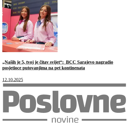
„Naših je 5, tvoj je čitav svijet“: BCC Sarajevo nagradio
posjetioce putovanjima na pet kontinenata
12.10.2025