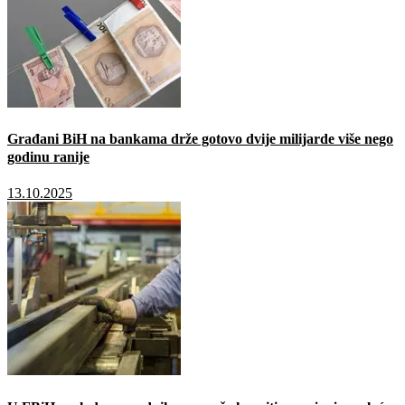
Građani BiH na bankama drže gotovo dvije milijarde više nego
godinu ranije
13.10.2025