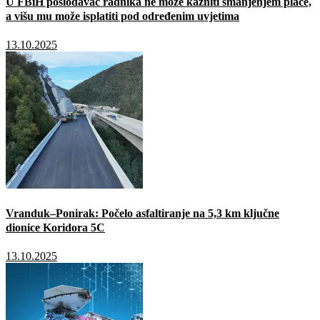
U FBiH poslodavac radnika ne može kazniti smanjenjem plaće,
a višu mu može isplatiti pod određenim uvjetima
13.10.2025
Vranduk–Ponirak: Počelo asfaltiranje na 5,3 km ključne
dionice Koridora 5C
13.10.2025