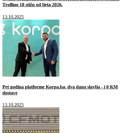
Trollino 18 stižu od ljeta 2026.
13.10.2025
Pet godina platforme Korpa.ba, dva dana slavlja - i 0 KM
dostave
13.10.2025