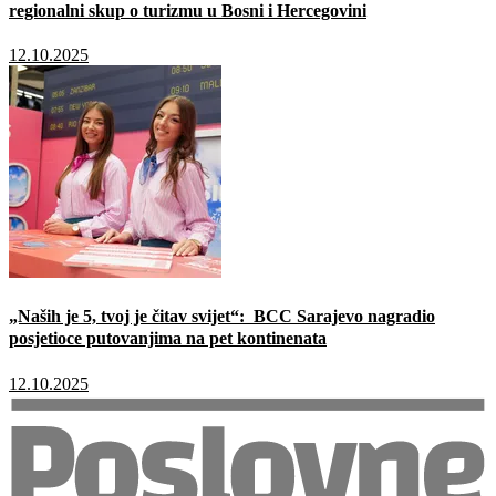
regionalni skup o turizmu u Bosni i Hercegovini
12.10.2025
„Naših je 5, tvoj je čitav svijet“: BCC Sarajevo nagradio
posjetioce putovanjima na pet kontinenata
12.10.2025