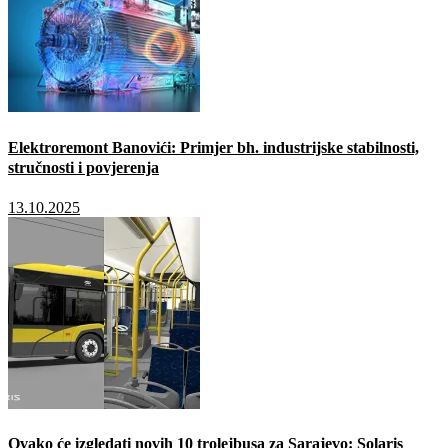
Elektroremont Banovići: Primjer bh. industrijske stabilnosti,
stručnosti i povjerenja
13.10.2025
Ovako će izgledati novih 10 trolejbusa za Sarajevo: Solaris