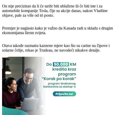
On nije precizirao da li će tarife biti ublažene ili će biti iste i za
automobile kompanije Tesla, čije su akcije danas, nakon Vladiine
objave, pale za više od tri posto.
Premijer je naglasio kako je važno da Kanada radi u skladu s drugim
ekonomijama širom svijeta.
Otava takođe razmatra kaznene mjere kao što su carine na čipove i
solarne ćelije, rekao je Trudeau, ne navodeći nikakve detalje.