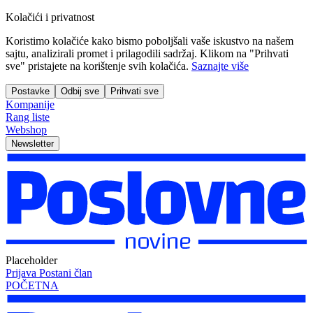
Kolačići i privatnost
Koristimo kolačiće kako bismo poboljšali vaše iskustvo na našem
sajtu, analizirali promet i prilagodili sadržaj. Klikom na "Prihvati
sve" pristajete na korištenje svih kolačića.
Saznajte više
Postavke
Odbij sve
Prihvati sve
Kompanije
Rang liste
Webshop
Newsletter
Placeholder
Prijava
Postani član
POČETNA