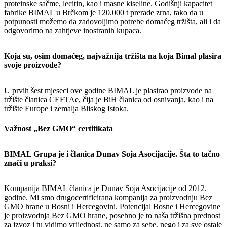
proteinske sačme, lecitin, kao i masne kiseline. Godišnji kapacitet
fabrike BIMAL u Brčkom je 120.000 t prerade zrna, tako da u
potpunosti možemo da zadovoljimo potrebe domaćeg tržišta, ali i da
odgovorimo na zahtjeve inostranih kupaca.
Koja su, osim domaćeg, najvažnija tržišta na koja Bimal plasira
svoje proizvode?
U prvih šest mjeseci ove godine BIMAL je plasirao proizvode na
tržište članica CEFTAe, čija je BiH članica od osnivanja, kao i na
tržište Europe i zemalja Bliskog Istoka.
Važnost „Bez GMO“ certifikata
BIMAL Grupa je i članica Dunav Soja Asocijacije. Šta to tačno
znači u praksi?
Kompanija BIMAL članica je Dunav Soja Asocijacije od 2012.
godine. Mi smo drugocertificirana kompanija za proizvodnju Bez
GMO hrane u Bosni i Hercegovini. Potencijal Bosne i Hercegovine
je proizvodnja Bez GMO hrane, posebno je to naša tržišna prednost
za izvoz i tu vidimo vrijednost, ne samo za sebe, nego i za sve ostale