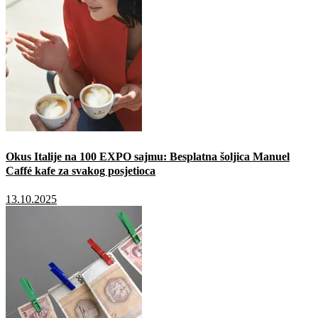
Okus Italije na 100 EXPO sajmu: Besplatna šoljica Manuel
Caffé kafe za svakog posjetioca
13.10.2025