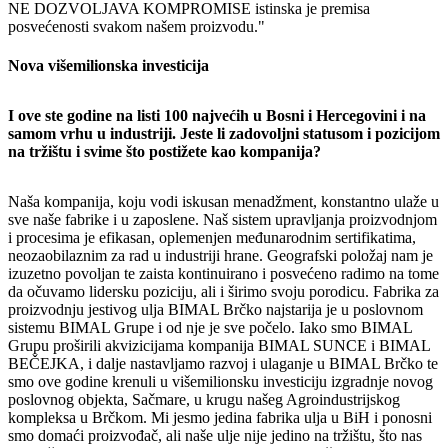
NE DOZVOLJAVA KOMPROMISE istinska je premisa
posvećenosti svakom našem proizvodu."
Nova višemilionska investicija
I ove ste godine na listi 100 najvećih u Bosni i Hercegovini i na
samom vrhu u industriji. Jeste li zadovoljni statusom i pozicijom
na tržištu i svime što postižete kao kompanija?
Naša kompanija, koju vodi iskusan menadžment, konstantno ulaže u
sve naše fabrike i u zaposlene. Naš sistem upravljanja proizvodnjom
i procesima je efikasan, oplemenjen međunarodnim sertifikatima,
neozaobilaznim za rad u industriji hrane. Geografski položaj nam je
izuzetno povoljan te zaista kontinuirano i posvećeno radimo na tome
da očuvamo lidersku poziciju, ali i širimo svoju porodicu. Fabrika za
proizvodnju jestivog ulja BIMAL Brčko najstarija je u poslovnom
sistemu BIMAL Grupe i od nje je sve počelo. Iako smo BIMAL
Grupu proširili akvizicijama kompanija BIMAL SUNCE i BIMAL
BEČEJKA, i dalje nastavljamo razvoj i ulaganje u BIMAL Brčko te
smo ove godine krenuli u višemilionsku investiciju izgradnje novog
poslovnog objekta, Sačmare, u krugu našeg Agroindustrijskog
kompleksa u Brčkom. Mi jesmo jedina fabrika ulja u BiH i ponosni
smo domaći proizvođač, ali naše ulje nije jedino na tržištu, što nas