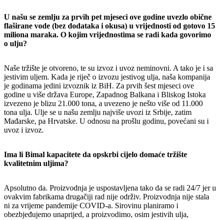
U našu se zemlju za prvih pet mjeseci ove godine uvezlo obične
flaširane vode (bez dodataka i okusa) u vrijednosti od gotovo 15
miliona maraka. O kojim vrijednostima se radi kada govorimo
o ulju?
Naše tržište je otvoreno, te su izvoz i uvoz neminovni. A tako je i sa
jestivim uljem. Kada je riječ o izvozu jestivog ulja, naša kompanija
je godinama jedini izvoznik iz BiH. Za prvih šest mjeseci ove
godine u više država Europe, Zapadnog Balkana i Bliskog Istoka
izvezeno je blizu 21.000 tona, a uvezeno je nešto više od 11.000
tona ulja. Ulje se u našu zemlju najviše uvozi iz Srbije, zatim
Mađarske, pa Hrvatske. U odnosu na prošlu godinu, povećani su i
uvoz i izvoz.
Ima li Bimal kapacitete da opskrbi cijelo domaće tržište
kvalitetnim uljima?
Apsolutno da. Proizvodnja je uspostavljena tako da se radi 24/7 jer u
ovakvim fabrikama drugačiji rad nije održiv. Proizvodnja nije stala
ni za vrijeme pandemije COVID-a. Sirovinu planiramo i
obezbjeđujemo unaprijed, a proizvodimo, osim jestivih ulja,