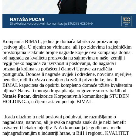
Kompanija BIMAL, jedina je domaća fabrika za proizvodnju
jestivog ulja. U njenim su vitrinama, ali i po zidovima i zajedničkim
prostorijama istaknute brojne nagrade koje je ova kompanija dobila -
od nagrada za kvalitetu proizvoda na sajmovima u našoj zemlji i
regiji preko nagrada za izvrsnost u poslovanju, do nagrada i
priznanja kojima su počašćeni članovi Uprave za različita
postignuća. Donose li nagrade uvijek i određene, novcima mjerljive,
benefite, radi li država dovoljno da zaštiti privrednike, ima li
BIMAL kapaciteta da opskrbi kompletno domaće tržište kvalitetnim
uljima? Na ova i mnoga druga pitanja, odgovore smo zatražili od
Nataše Pucar
, direktorice Korporativnih komunikacija STUDEN
HOLDING-a, u čijem sastavu posluje BIMAL.
„Kada ulazimo u neki poslovni poduhvat, ne razmišljamo o
nagradama, naravno, ali je svaka nagrada znak da je neki benefit
ostvaren i itekako mjerljiv. Naša kompanija je godinama među
najnagrađivanijim u industriji hrane, u BiH i regionu. KVALITET