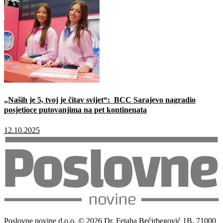
„Naših je 5, tvoj je čitav svijet“: BCC Sarajevo nagradio
posjetioce putovanjima na pet kontinenata
12.10.2025
Poslovne novine d.o.o. © 2026 Dr. Fetaha Bećirbegović 1B, 71000