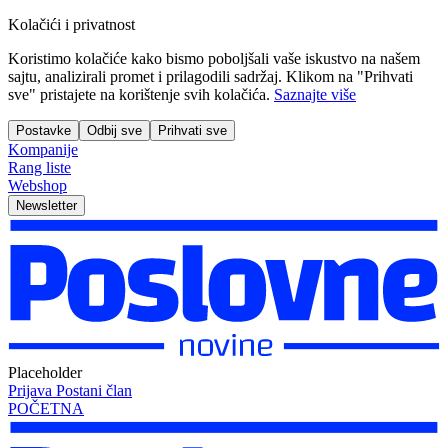
Kolačići i privatnost
Koristimo kolačiće kako bismo poboljšali vaše iskustvo na našem
sajtu, analizirali promet i prilagodili sadržaj. Klikom na "Prihvati
sve" pristajete na korištenje svih kolačića.
Saznajte više
Postavke
Odbij sve
Prihvati sve
Kompanije
Rang liste
Webshop
Newsletter
Placeholder
Prijava
Postani član
POČETNA