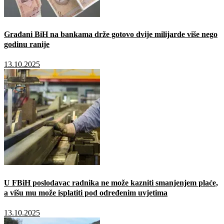
Građani BiH na bankama drže gotovo dvije milijarde više nego
godinu ranije
13.10.2025
U FBiH poslodavac radnika ne može kazniti smanjenjem plaće,
a višu mu može isplatiti pod određenim uvjetima
13.10.2025