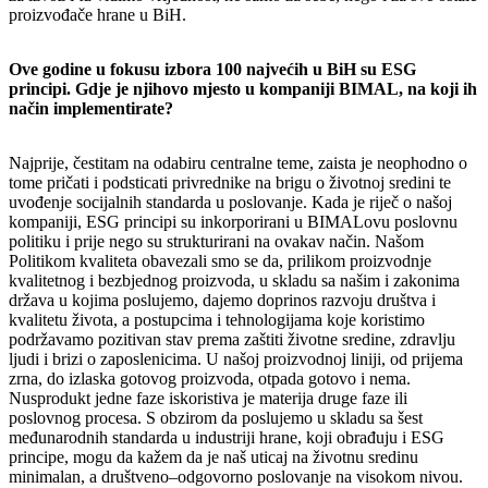
proizvođače hrane u BiH.
Ove godine u fokusu izbora 100 najvećih u BiH su ESG
principi. Gdje je njihovo mjesto u kompaniji BIMAL, na koji ih
način implementirate?
Najprije, čestitam na odabiru centralne teme, zaista je neophodno o
tome pričati i podsticati privrednike na brigu o životnoj sredini te
uvođenje socijalnih standarda u poslovanje. Kada je riječ o našoj
kompaniji, ESG principi su inkorporirani u BIMALovu poslovnu
politiku i prije nego su strukturirani na ovakav način. Našom
Politikom kvaliteta obavezali smo se da, prilikom proizvodnje
kvalitetnog i bezbjednog proizvoda, u skladu sa našim i zakonima
država u kojima poslujemo, dajemo doprinos razvoju društva i
kvalitetu života, a postupcima i tehnologijama koje koristimo
podržavamo pozitivan stav prema zaštiti životne sredine, zdravlju
ljudi i brizi o zaposlenicima. U našoj proizvodnoj liniji, od prijema
zrna, do izlaska gotovog proizvoda, otpada gotovo i nema.
Nusprodukt jedne faze iskoristiva je materija druge faze ili
poslovnog procesa. S obzirom da poslujemo u skladu sa šest
međunarodnih standarda u industriji hrane, koji obrađuju i ESG
principe, mogu da kažem da je naš uticaj na životnu sredinu
minimalan, a društveno–odgovorno poslovanje na visokom nivou.