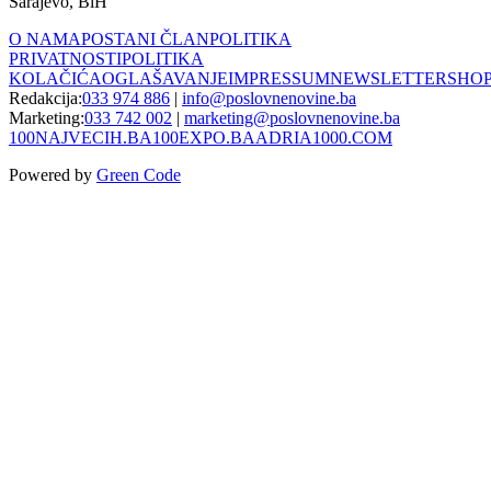
Sarajevo, BiH
O NAMA
POSTANI ČLAN
POLITIKA
PRIVATNOSTI
POLITIKA
KOLAČIĆA
OGLAŠAVANJE
IMPRESSUM
NEWSLETTER
SHO
Redakcija:
033 974 886
|
info@poslovnenovine.ba
Marketing:
033 742 002
|
marketing@poslovnenovine.ba
100NAJVECIH.BA
100EXPO.BA
ADRIA1000.COM
Powered by
Green Code