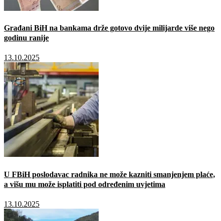
Građani BiH na bankama drže gotovo dvije milijarde više nego
godinu ranije
13.10.2025
U FBiH poslodavac radnika ne može kazniti smanjenjem plaće,
a višu mu može isplatiti pod određenim uvjetima
13.10.2025