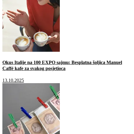
Okus Italije na 100 EXPO sajmu: Besplatna šoljica Manuel
Caffé kafe za svakog posjetioca
13.10.2025