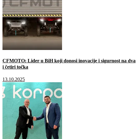
CFMOTO: Lider u BiH koji donosi inovacije i sigurnost na dva
i četiri točka
13.10.2025