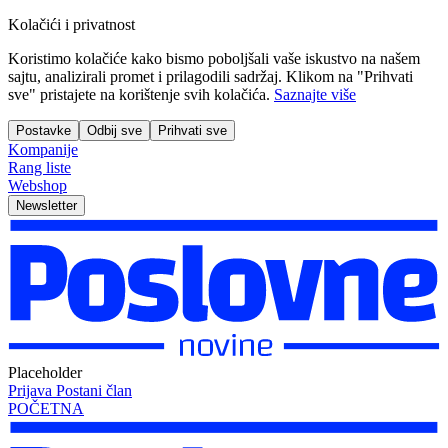
Kolačići i privatnost
Koristimo kolačiće kako bismo poboljšali vaše iskustvo na našem
sajtu, analizirali promet i prilagodili sadržaj. Klikom na "Prihvati
sve" pristajete na korištenje svih kolačića.
Saznajte više
Postavke
Odbij sve
Prihvati sve
Kompanije
Rang liste
Webshop
Newsletter
Placeholder
Prijava
Postani član
POČETNA