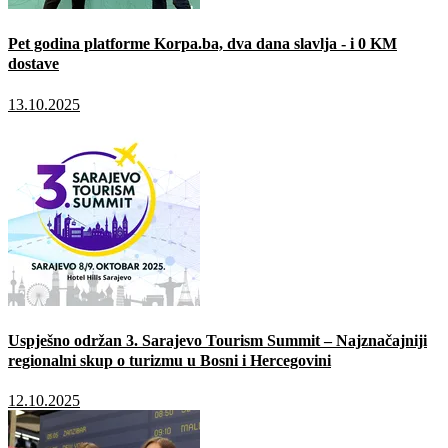
Pet godina platforme Korpa.ba, dva dana slavlja - i 0 KM
dostave
13.10.2025
Uspješno održan 3. Sarajevo Tourism Summit – Najznačajniji
regionalni skup o turizmu u Bosni i Hercegovini
12.10.2025