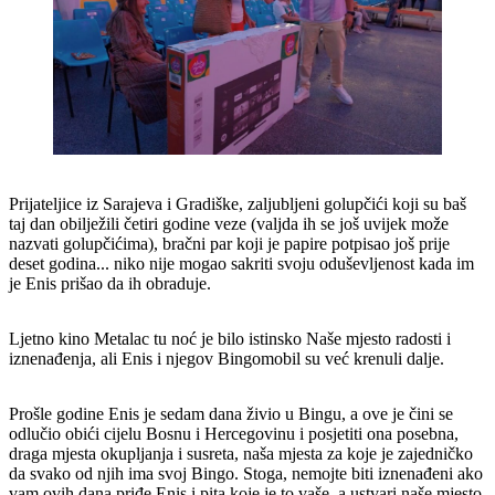
Prijateljice iz Sarajeva i Gradiške, zaljubljeni golupčići koji su baš
taj dan obilježili četiri godine veze (valjda ih se još uvijek može
nazvati golupčićima), bračni par koji je papire potpisao još prije
deset godina... niko nije mogao sakriti svoju oduševljenost kada im
je Enis prišao da ih obraduje.
Ljetno kino Metalac tu noć je bilo istinsko Naše mjesto radosti i
iznenađenja, ali Enis i njegov Bingomobil su već krenuli dalje.
Prošle godine Enis je sedam dana živio u Bingu, a ove je čini se
odlučio obići cijelu Bosnu i Hercegovinu i posjetiti ona posebna,
draga mjesta okupljanja i susreta, naša mjesta za koje je zajedničko
da svako od njih ima svoj Bingo. Stoga, nemojte biti iznenađeni ako
vam ovih dana priđe Enis i pita koje je to vaše, a ustvari naše mjesto.