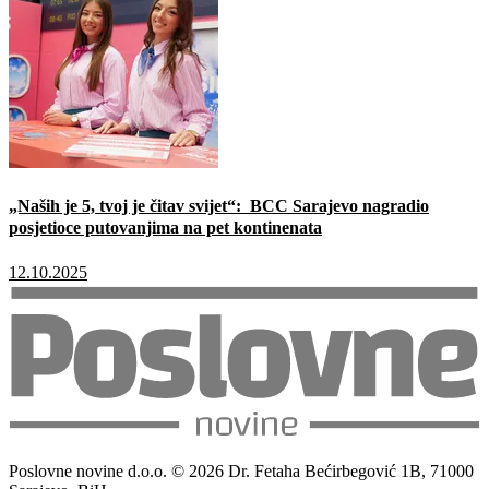
„Naših je 5, tvoj je čitav svijet“: BCC Sarajevo nagradio
posjetioce putovanjima na pet kontinenata
12.10.2025
Poslovne novine d.o.o. © 2026 Dr. Fetaha Bećirbegović 1B, 71000