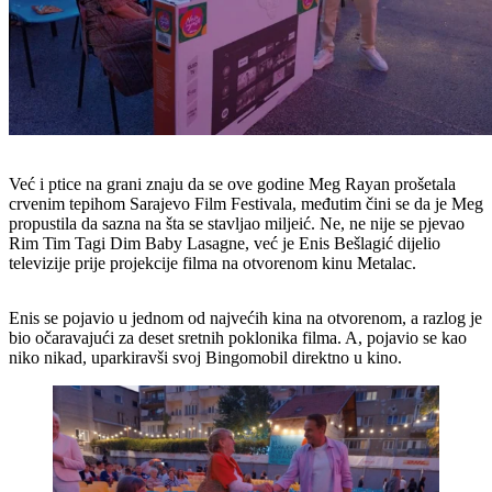
Već i ptice na grani znaju da se ove godine Meg Rayan prošetala
crvenim tepihom Sarajevo Film Festivala, međutim čini se da je Meg
propustila da sazna na šta se stavljao miljeić. Ne, ne nije se pjevao
Rim Tim Tagi Dim Baby Lasagne, već je Enis Bešlagić dijelio
televizije prije projekcije filma na otvorenom kinu Metalac.
Enis se pojavio u jednom od najvećih kina na otvorenom, a razlog je
bio očaravajući za deset sretnih poklonika filma. A, pojavio se kao
niko nikad, uparkiravši svoj Bingomobil direktno u kino.