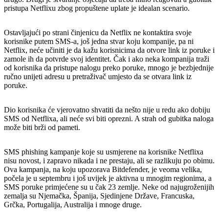
pristupa Netflixu zbog propuštene uplate je idealan scenario.
Ostavljajući po strani činjenicu da Netflix ne kontaktira svoje
korisnike putem SMS-a, još jedna stvar koju kompanije, pa ni
Netflix, neće učiniti je da kažu korisnicima da otvore link iz poruke i
zamole ih da potvrde svoj identitet. Čak i ako neka kompanija traži
od korisnika da pristupe nalogu preko poruke, mnogo je bezbjednije
ručno unijeti adresu u pretraživač umjesto da se otvara link iz
poruke.
Dio korisnika će vjerovatno shvatiti da nešto nije u redu ako dobiju
SMS od Netflixa, ali neće svi biti oprezni. A strah od gubitka naloga
može biti brži od pameti.
SMS phishing kampanje koje su usmjerene na korisnike Netflixa
nisu novost, i zapravo nikada i ne prestaju, ali se razlikuju po obimu.
Ova kampanja, na koju upozorava Bitdefender, je veoma velika,
počela je u septembru i još uvijek je aktivna u mnogim regionima, a
SMS poruke primjećene su u čak 23 zemlje. Neke od najugroženijih
zemalja su Njemačka, Španija, Sjedinjene Države, Francuska,
Grčka, Portugalija, Australija i mnoge druge.