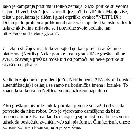
Iako je kampanja prisutna u toliko zemalja, SMS poruke su veoma
slične. U većini slučajeva samo ih jezik čini različitim. Manje više,
tekst u porukama je sličan i glasi otprilike ovako: "NETFLIX :
Došlo je do problema prilikom obrade vaše uplate. Da biste zadržali
usluge aktivnim, prijavite se i potvrdite svoje podatke na:
https://account-details[.]com".
U nekim slučajevima, linkovi izgledaju kao pravi, i sadrže ime
platforme (Netflix). Neke poruke imaju gramatičke greške, ali ne
sve. Uočavanje grešaka može biti od pomoći, ali neke poruke su
savršeno napisane.
Veliki bezbjednosni problem je što Netflix nema 2FA (dvofaktorsku
autentifikaciju) i oslanja se samo na korisnička imena i lozinke. To
znači da su korisnici Netflixa veoma izloženi napadima.
Ako greškom otvorite link iz poruke, prvo će se tražiti od vas da
potvrdite da niste robot. Ovo je vjerovatno osmišljeno da bi se
potencijalnim žrtvama dao lažni osjećaj sigurnosti i da bi se stvorio
utisak da posjećuju zvanični veb sajt platforme. Čim korisnik unese
korisničko ime i lozinku, igra je završena.