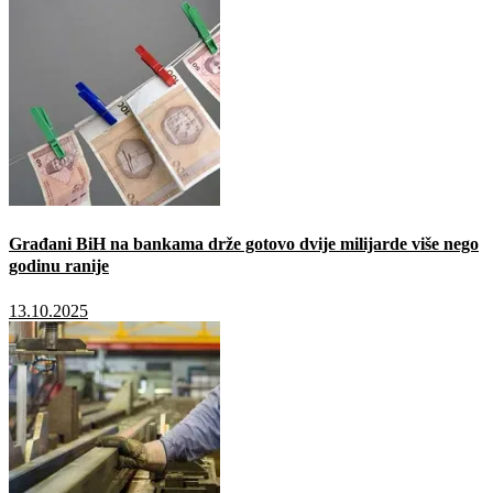
Građani BiH na bankama drže gotovo dvije milijarde više nego
godinu ranije
13.10.2025