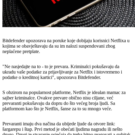
Bitdefender upozorava na poruke koje dobijaju korisnici Netflixa u
kojima se obavještavaju da su im nalozi suspendovani zbog
neplaćene pretplate.
"Ne nasjedajte na to - to je prevara. Kriminalci pokušavaju da
ukradu vaše podatke za prijavljivanje za Netflix i istovremeno i
podatke o kreditnoj kartici", upozorava Bitdefender.
S obzirom na popularnost platforme, Netflix je idealan mamac za
sajber kriminalce. Ovakve prevare obično nisu ciljane, već
prevaranti pokušavaju da dopru do što većeg broja ljudi. Sa
platformom kao što je Netflix, šanse za to su mnogo veće.
Prevaranti imaju dva načina da ubijede ljude da otvore link:
šargarepu i štap. Prvi metod je obećati ljudima nagradu ili nešto
drugo. Drugi je stvaranje osjećaja da treba hitno reagovati a gubitak