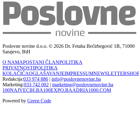
Poslovne novine d.o.o. © 2026 Dr. Fetaha Bećirbegović 1B, 71000
Sarajevo, BiH
O NAMA
POSTANI ČLAN
POLITIKA
PRIVATNOSTI
POLITIKA
KOLAČIĆA
OGLAŠAVANJE
IMPRESSUM
NEWSLETTER
SHO
Redakcija:
033 974 886
|
info@poslovnenovine.ba
Marketing:
033 742 002
|
marketing@poslovnenovine.ba
100NAJVECIH.BA
100EXPO.BA
ADRIA1000.COM
Powered by
Green Code