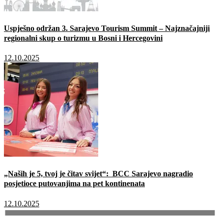
Uspješno održan 3. Sarajevo Tourism Summit – Najznačajniji
regionalni skup o turizmu u Bosni i Hercegovini
12.10.2025
„Naših je 5, tvoj je čitav svijet“: BCC Sarajevo nagradio
posjetioce putovanjima na pet kontinenata
12.10.2025