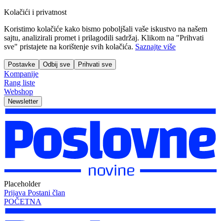
Kolačići i privatnost
Koristimo kolačiće kako bismo poboljšali vaše iskustvo na našem
sajtu, analizirali promet i prilagodili sadržaj. Klikom na "Prihvati
sve" pristajete na korištenje svih kolačića.
Saznajte više
Postavke
Odbij sve
Prihvati sve
Kompanije
Rang liste
Webshop
Newsletter
Placeholder
Prijava
Postani član
POČETNA