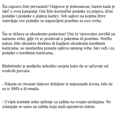
Šta zapravo žele prevaranti? Odgovor je jednostavan, barem kada je
riječ o ovoj kampanji. Oni žele korisničke podatke za prijavu, lične
podatke i podatke o platnoj kartici. Veb sajtovi na kojima žrtve
ostavljaju ove podatke su napravljeni posebno za ovu svrhu.
Šta se dešava sa ukradenim podacima? Oni će vjerovatno završiti na
tamnom vebu, gdje će se prodavati u paketima ili posebno. Netflix
nalozi, bilo ukradeni direktno ili kupljeni ukradenim kreditnim
karticama, su standardna ponuda sajtova tamnog veba. Isto važi i za
podatke o kreditnim karticama,.
Bitdefender je podijelio nekoliko savjeta kako da se sačuvate od
ovakvih prevara:
- Nikada ne otvarate linkove dobijene iz nepoznatih izvora, bilo da
su iz SMS-a ili emaila.
- Uvijek koristite neko rješenje za zaštitu na svojim uređajima. Ne
oslanjajte se samo na zaštitu koju nudi operativni sistem.