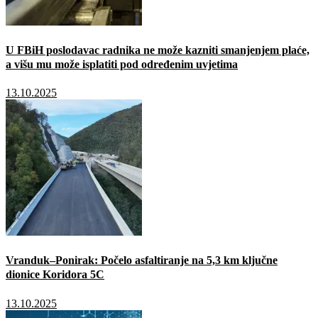
U FBiH poslodavac radnika ne može kazniti smanjenjem plaće,
a višu mu može isplatiti pod određenim uvjetima
13.10.2025
Vranduk–Ponirak: Počelo asfaltiranje na 5,3 km ključne
dionice Koridora 5C
13.10.2025