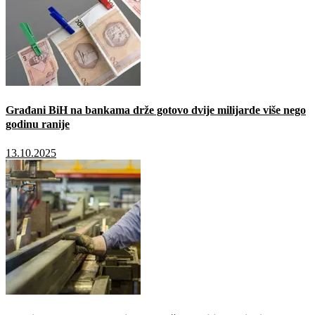
Građani BiH na bankama drže gotovo dvije milijarde više nego
godinu ranije
13.10.2025