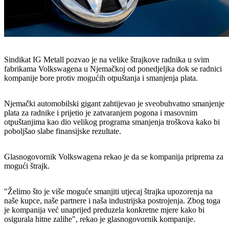
Sindikat IG Metall pozvao je na velike štrajkove radnika u svim
fabrikama Volkswagena u Njemačkoj od ponedjeljka dok se radnici
kompanije bore protiv mogućih otpuštanja i smanjenja plata.
Njemački automobilski gigant zahtijevao je sveobuhvatno smanjenje
plata za radnike i prijetio je zatvaranjem pogona i masovnim
otpuštanjima kao dio velikog programa smanjenja troškova kako bi
poboljšao slabe finansijske rezultate.
Glasnogovornik Volkswagena rekao je da se kompanija priprema za
mogući štrajk.
"Želimo što je više moguće smanjiti utjecaj štrajka upozorenja na
naše kupce, naše partnere i naša industrijska postrojenja. Zbog toga
je kompanija već unaprijed preduzela konkretne mjere kako bi
osigurala hitne zalihe", rekao je glasnogovornik kompanije.