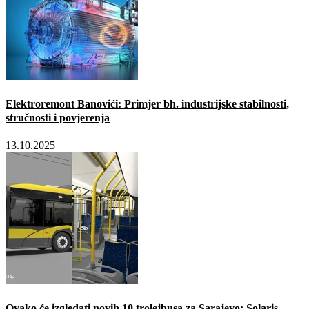
Elektroremont Banovići: Primjer bh. industrijske stabilnosti,
stručnosti i povjerenja
13.10.2025
Ovako će izgledati novih 10 trolejbusa za Sarajevo: Solaris