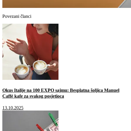
Povezani članci
Okus Italije na 100 EXPO sajmu: Besplatna šoljica Manuel
Caffé kafe za svakog posjetioca
13.10.2025