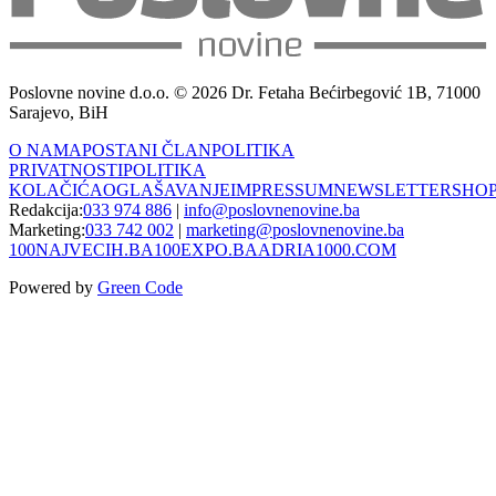
Poslovne novine d.o.o. © 2026 Dr. Fetaha Bećirbegović 1B, 71000
Sarajevo, BiH
O NAMA
POSTANI ČLAN
POLITIKA
PRIVATNOSTI
POLITIKA
KOLAČIĆA
OGLAŠAVANJE
IMPRESSUM
NEWSLETTER
SHO
Redakcija:
033 974 886
|
info@poslovnenovine.ba
Marketing:
033 742 002
|
marketing@poslovnenovine.ba
100NAJVECIH.BA
100EXPO.BA
ADRIA1000.COM
Powered by
Green Code