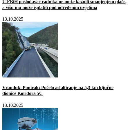
U FBiH poslodavac radnika ne može kazniti smanjenjem plaće,
a višu mu može isplatiti pod određenim uvjetima
13.10.2025
Vranduk–Ponirak: Počelo asfaltiranje na 5,3 km ključne
dionice Koridora 5C
13.10.2025