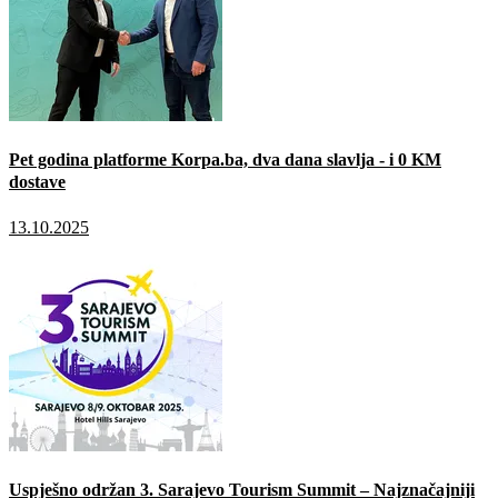
Pet godina platforme Korpa.ba, dva dana slavlja - i 0 KM
dostave
13.10.2025
Uspješno održan 3. Sarajevo Tourism Summit – Najznačajniji