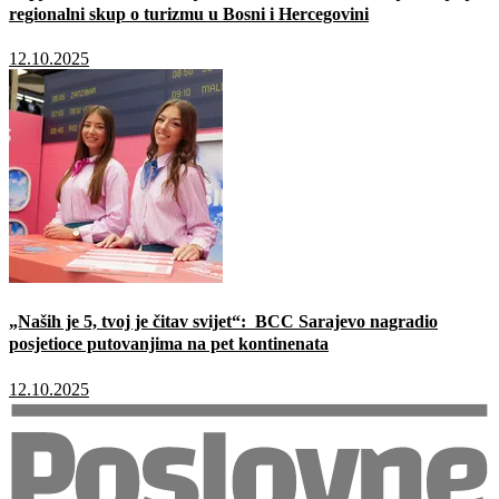
regionalni skup o turizmu u Bosni i Hercegovini
12.10.2025
„Naših je 5, tvoj je čitav svijet“: BCC Sarajevo nagradio
posjetioce putovanjima na pet kontinenata
12.10.2025