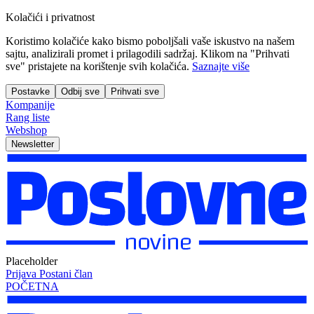
Kolačići i privatnost
Koristimo kolačiće kako bismo poboljšali vaše iskustvo na našem
sajtu, analizirali promet i prilagodili sadržaj. Klikom na "Prihvati
sve" pristajete na korištenje svih kolačića.
Saznajte više
Postavke
Odbij sve
Prihvati sve
Kompanije
Rang liste
Webshop
Newsletter
Placeholder
Prijava
Postani član
POČETNA