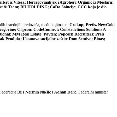
ket iz Viteza; Hercegovinalijek i Agroherc-Organic iz Mostara;
Best & Team; BH HOLDING; CaDa Solucije; CCC koja je dio
alih i srednjih preduzeća, među kojima su:
Grakop; Pretis, NewCold
cegovine; Clipcon; CodeConnect; Constructions Solutions A
nal; MM Real Estate; Payten; Popcorn Recruiters; Preis
ak Produkt; Ustanova socijalne zaštite Dom Sentivo; Binas;
r Federacije BiH
Nermin Nikšić
i
Adnan Delić
, Federalni ministar