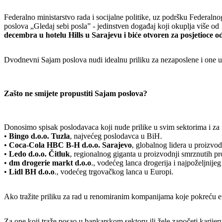
Federalno ministarstvo rada i socijalne politike, uz podršku Federal
poslova „Gledaj sebi posla” - jedinstven događaj koji okuplja više o
decembra u hotelu Hills u Sarajevu i biće otvoren za posjetioce od
Dvodnevni Sajam poslova nudi idealnu priliku za nezaposlene i one u p
Zašto ne smijete propustiti Sajam poslova?
Donosimo spisak poslodavaca koji nude prilike u svim sektorima i za 
•
Bingo d.o.o. Tuzla
, najvećeg poslodavca u BiH.
•
Coca-Cola HBC B-H d.o.o. Sarajevo
, globalnog lidera u proizvod
•
Ledo d.o.o. Čitluk
, regionalnog giganta u proizvodnji smrznutih pr
•
dm drogerie markt d.o.o
., vodećeg lanca drogerija i najpoželjnije
•
Lidl BH d.o.o
., vodećeg trgovačkog lanca u Europi.
Ako tražite priliku za rad u renomiranim kompanijama koje pokreću e
Za one koji traže posao u bankarskom sektoru ili žele započeti karijer