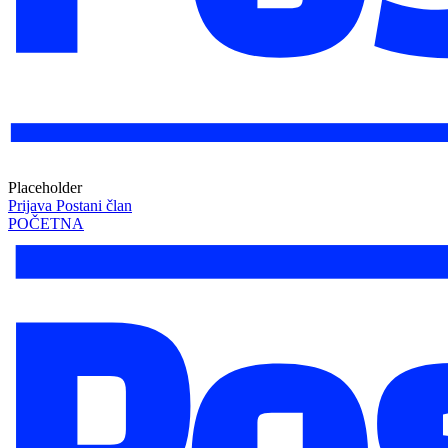
Placeholder
Prijava
Postani član
POČETNA