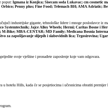
e poput:
Igmana iz Konjica; Sisecam soda Lukavac; cm cosmetic mar
; Orbico; Penny plus; Fine Food; Telemach BH; AMA Adriatic; 
čujući industrijske gigante, tehnološke lidere i mnoge poslodavce iz m
o Systemtechnik; Jajce Alloy Wheels; Hermi; Caritas Bosne i Her
a); M-Bike; MBA-CENTAR; MD Family; Medicana Bosnia Internatio
za zapošljavanje slijepih i slabovidnih lica; Trgosirovina; Ugar
prijedite svoje vještine i pronađete zaposlenje koje vam odgovara.
a u hotelu Hills, kada će se posjetiocima i učesnicima obratiti premije
program.