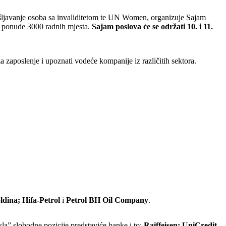
pošljavanje osoba sa invaliditetom te UN Women, organizuje Sajam
da ponude 3000 radnih mjesta.
Sajam poslova će se održati 10. i 11.
 zaposlenje i upoznati vodeće kompanije iz različitih sektora.
ldina; Hifa-Petrol
i
Petrol BH Oil Company
.
sla” slobodne pozicije predstaviće banke i to:
Raiffeisen; UniCredit,