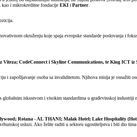
, kao i mikrokreditne fondacije
EKI
i
Partner
.
zicija.
inovativnom okruženju koje spaja evropske standarde poslovanja i fokus
z Viteza; CodeConnect i Skyline Communications, te King ICT iz 
iju i zapošljavanje osoba sa invaliditetom. Njihova misija je osnažiti os
je s globalnim iskustvom i visokim standardima u građevinskoj industrij
ollywood; Rotana - AL THANI; Malak Hotel; Lake Hospitality (Hote
vrhunskoj usluzi. Ako želite raditi u sektoru ugostiteljstva i biti dio t