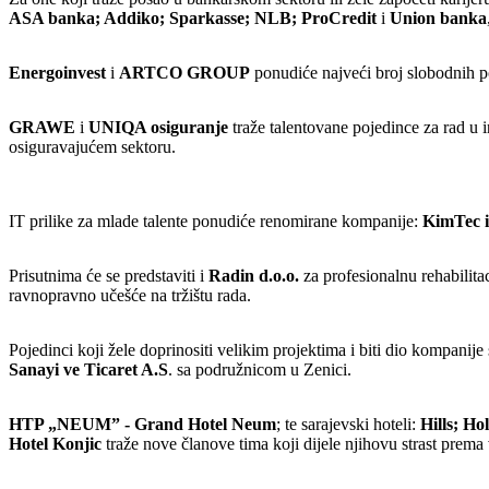
ASA banka; Addiko; Sparkasse; NLB; ProCredit
i
Union banka
Energoinvest
i
ARTCO GROUP
ponudiće najveći broj slobodnih po
GRAWE
i
UNIQA osiguranje
traže talentovane pojedince za rad u 
osiguravajućem sektoru.
IT prilike za mlade talente ponudiće renomirane kompanije:
KimTec i
Prisutnima će se predstaviti i
Radin d.o.o.
za profesionalnu rehabilitac
ravnopravno učešće na tržištu rada.
Pojedinci koji žele doprinositi velikim projektima i biti dio kompani
Sanayi ve Ticaret A.S
. sa podružnicom u Zenici.
HTP „NEUM” - Grand Hotel Neum
; te sarajevski hoteli:
Hills; H
Hotel Konjic
traže nove članove tima koji dijele njihovu strast prema 