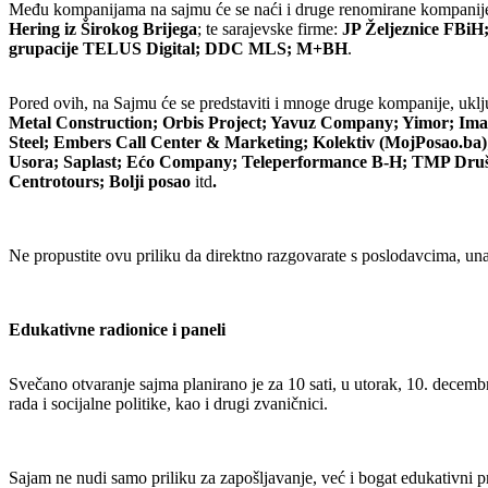
Među kompanijama na sajmu će se naći i druge renomirane kompanij
Hering iz Širokog Brijega
; te sarajevske firme:
JP Željeznice FBiH
grupacije TELUS Digital; DDC MLS; M+BH
.
Pored ovih, na Sajmu će se predstaviti i mnoge druge kompanije, uklju
Metal Construction; Orbis Project; Yavuz Company; Yimor; Imac
Steel; Embers Call Center & Marketing; Kolektiv (MojPosao.b
Usora; Saplast; Ećo Company; Teleperformance B-H; TMP Društvo 
Centrotours; Bolji posao
itd
.
Ne propustite ovu priliku da direktno razgovarate s poslodavcima, una
Edukativne radionice i paneli
Svečano otvaranje sajma planirano je za 10 sati, u utorak, 10. decembr
rada i socijalne politike, kao i drugi zvaničnici.
Sajam ne nudi samo priliku za zapošljavanje, već i bogat edukativni 