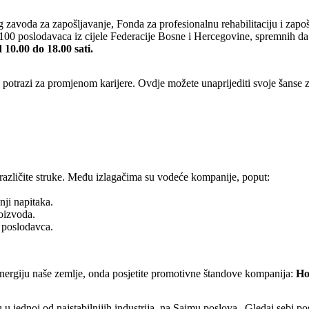
nog zavoda za zapošljavanje, Fonda za profesionalnu rehabilitaciju i za
d 100 poslodavaca iz cijele Federacije Bosne i Hercegovine, spremnih 
 10.00 do 18.00 sati.
otrazi za promjenom karijere. Ovdje možete unaprijediti svoje šanse za
različite struke. Među izlagačima su vodeće kompanije, poput:
nji napitaka.
oizvoda.
g poslodavca.
nergiju naše zemlje, onda posjetite promotivne štandove kompanija:
Ho
u u jednoj od najstabilnijih industrija, na Sajmu poslova „Gledaj sebi po