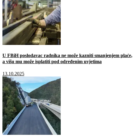
U FBiH poslodavac radnika ne može kazniti smanjenjem plaće,
a višu mu može isplatiti pod određenim uvjetima
13.10.2025