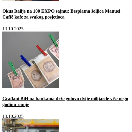
Okus Italije na 100 EXPO sajmu: Besplatna šoljica Manuel
Caffé kafe za svakog posjetioca
13.10.2025
Građani BiH na bankama drže gotovo dvije milijarde više nego
godinu ranije
13.10.2025