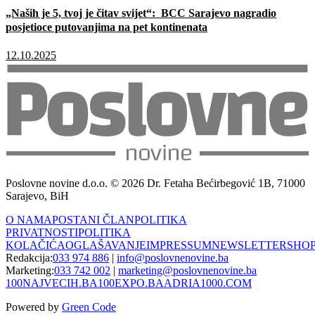
„Naših je 5, tvoj je čitav svijet“: BCC Sarajevo nagradio
posjetioce putovanjima na pet kontinenata
12.10.2025
Poslovne novine d.o.o. © 2026 Dr. Fetaha Bećirbegović 1B, 71000
Sarajevo, BiH
O NAMA
POSTANI ČLAN
POLITIKA
PRIVATNOSTI
POLITIKA
KOLAČIĆA
OGLAŠAVANJE
IMPRESSUM
NEWSLETTER
SHO
Redakcija:
033 974 886
|
info@poslovnenovine.ba
Marketing:
033 742 002
|
marketing@poslovnenovine.ba
100NAJVECIH.BA
100EXPO.BA
ADRIA1000.COM
Powered by
Green Code