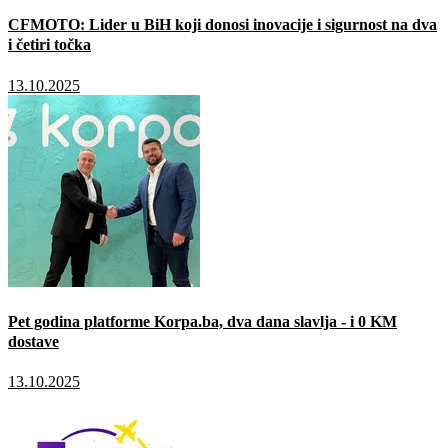
CFMOTO: Lider u BiH koji donosi inovacije i sigurnost na dva
i četiri točka
13.10.2025
Pet godina platforme Korpa.ba, dva dana slavlja - i 0 KM
dostave
13.10.2025