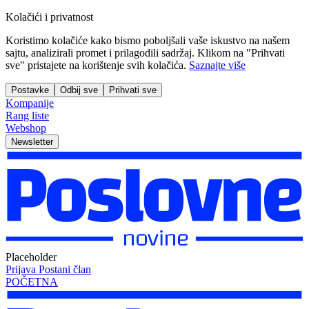
Kolačići i privatnost
Koristimo kolačiće kako bismo poboljšali vaše iskustvo na našem
sajtu, analizirali promet i prilagodili sadržaj. Klikom na "Prihvati
sve" pristajete na korištenje svih kolačića.
Saznajte više
Postavke
Odbij sve
Prihvati sve
Kompanije
Rang liste
Webshop
Newsletter
Placeholder
Prijava
Postani član
POČETNA