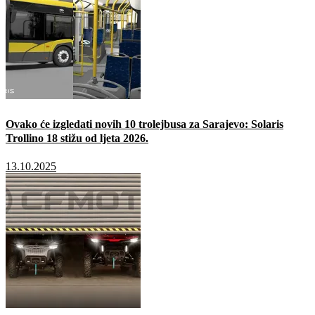
Ovako će izgledati novih 10 trolejbusa za Sarajevo: Solaris
Trollino 18 stižu od ljeta 2026.
13.10.2025