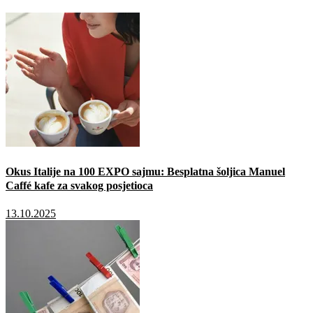
Okus Italije na 100 EXPO sajmu: Besplatna šoljica Manuel
Caffé kafe za svakog posjetioca
13.10.2025