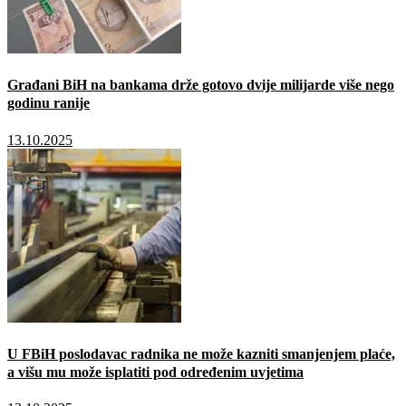
Građani BiH na bankama drže gotovo dvije milijarde više nego
godinu ranije
13.10.2025
U FBiH poslodavac radnika ne može kazniti smanjenjem plaće,
a višu mu može isplatiti pod određenim uvjetima