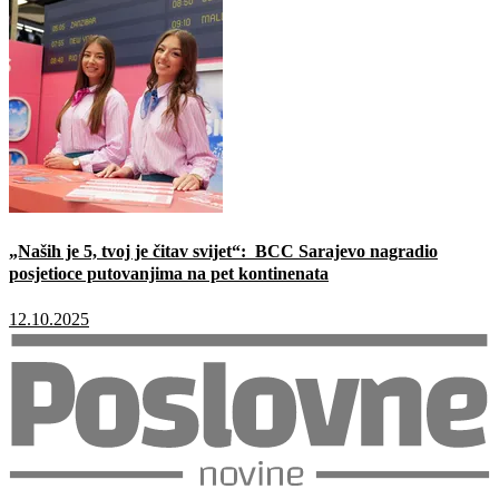
„Naših je 5, tvoj je čitav svijet“: BCC Sarajevo nagradio
posjetioce putovanjima na pet kontinenata
12.10.2025