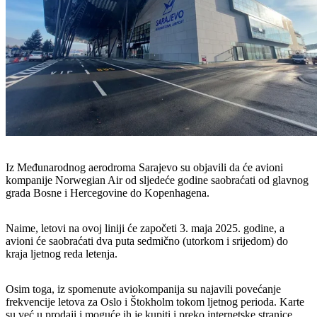
Iz Međunarodnog aerodroma Sarajevo su objavili da će avioni
kompanije Norwegian Air od sljedeće godine saobraćati od glavnog
grada Bosne i Hercegovine do Kopenhagena.
Naime, letovi na ovoj liniji će započeti 3. maja 2025. godine, a
avioni će saobraćati dva puta sedmično (utorkom i srijedom) do
kraja ljetnog reda letenja.
Osim toga, iz spomenute aviokompanija su najavili povećanje
frekvencije letova za Oslo i Štokholm tokom ljetnog perioda. Karte
su već u prodaji i moguće ih je kupiti i preko internetske stranice