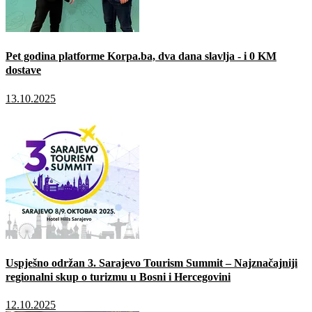
Pet godina platforme Korpa.ba, dva dana slavlja - i 0 KM
dostave
13.10.2025
Uspješno održan 3. Sarajevo Tourism Summit – Najznačajniji
regionalni skup o turizmu u Bosni i Hercegovini
12.10.2025