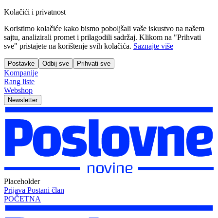
Kolačići i privatnost
Koristimo kolačiće kako bismo poboljšali vaše iskustvo na našem
sajtu, analizirali promet i prilagodili sadržaj. Klikom na "Prihvati
sve" pristajete na korištenje svih kolačića.
Saznajte više
Postavke
Odbij sve
Prihvati sve
Kompanije
Rang liste
Webshop
Newsletter
Placeholder
Prijava
Postani član
POČETNA