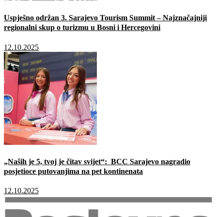
Uspješno održan 3. Sarajevo Tourism Summit – Najznačajniji
regionalni skup o turizmu u Bosni i Hercegovini
12.10.2025
„Naših je 5, tvoj je čitav svijet“: BCC Sarajevo nagradio
posjetioce putovanjima na pet kontinenata
12.10.2025