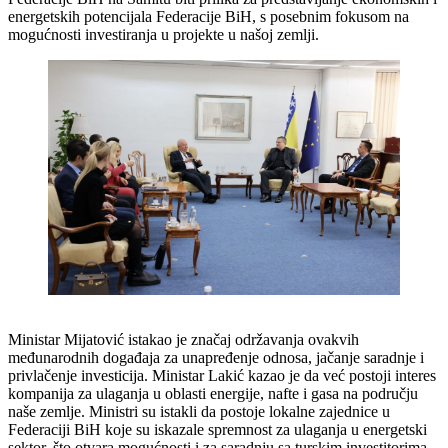
energetskih potencijala Federacije BiH, s posebnim fokusom na
mogućnosti investiranja u projekte u našoj zemlji.
Ministar Mijatović istakao je značaj održavanja ovakvih
međunarodnih događaja za unapređenje odnosa, jačanje saradnje i
privlačenje investicija. Ministar Lakić kazao je da već postoji interes
kompanija za ulaganja u oblasti energije, nafte i gasa na području
naše zemlje. Ministri su istakli da postoje lokalne zajednice u
Federaciji BiH koje su iskazale spremnost za ulaganja u energetski
sektor, što otvara mogućnosti i za saradnju sa turskim investitorima.