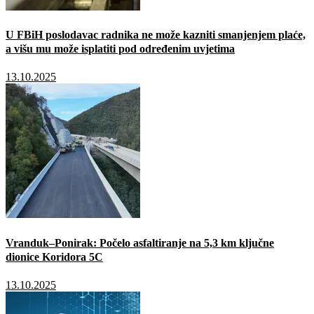
U FBiH poslodavac radnika ne može kazniti smanjenjem plaće,
a višu mu može isplatiti pod određenim uvjetima
13.10.2025
Vranduk–Ponirak: Počelo asfaltiranje na 5,3 km ključne
dionice Koridora 5C
13.10.2025