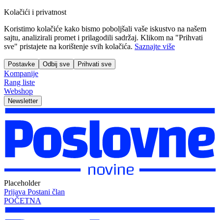
Kolačići i privatnost
Koristimo kolačiće kako bismo poboljšali vaše iskustvo na našem
sajtu, analizirali promet i prilagodili sadržaj. Klikom na "Prihvati
sve" pristajete na korištenje svih kolačića.
Saznajte više
Postavke
Odbij sve
Prihvati sve
Kompanije
Rang liste
Webshop
Newsletter
Placeholder
Prijava
Postani član
POČETNA