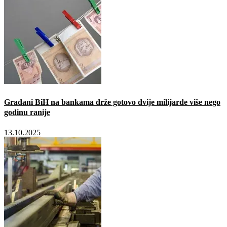
Građani BiH na bankama drže gotovo dvije milijarde više nego
godinu ranije
13.10.2025