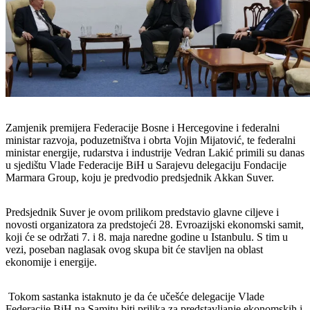
Zamjenik premijera Federacije Bosne i Hercegovine i federalni
ministar razvoja, poduzetništva i obrta Vojin Mijatović, te federalni
ministar energije, rudarstva i industrije Vedran Lakić primili su danas
u sjedištu Vlade Federacije BiH u Sarajevu delegaciju Fondacije
Marmara Group, koju je predvodio predsjednik Akkan Suver.
Predsjednik Suver je ovom prilikom predstavio glavne ciljeve i
novosti organizatora za predstojeći 28. Evroazijski ekonomski samit,
koji će se održati 7. i 8. maja naredne godine u Istanbulu. S tim u
vezi, poseban naglasak ovog skupa bit će stavljen na oblast
ekonomije i energije.
Tokom sastanka istaknuto je da će učešće delegacije Vlade
Federacije BiH na Samitu biti prilika za predstavljanje ekonomskih i